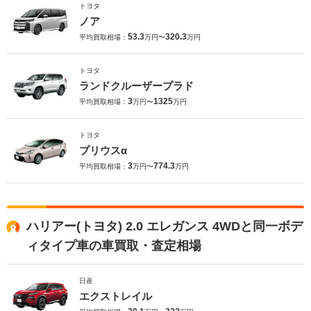
トヨタ
ノア
53.3
320.3
平均買取相場：
万円〜
万円
トヨタ
ランドクルーザープラド
3
1325
平均買取相場：
万円〜
万円
トヨタ
プリウスα
3
774.3
平均買取相場：
万円〜
万円
ハリアー(トヨタ) 2.0 エレガンス 4WDと同一ボデ
ィタイプ車の車買取・査定相場
日産
エクストレイル