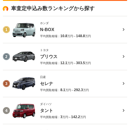
車査定申込み数ランキングから探す
ホンダ
N-BOX
1
10.8
148.8
平均買取相場：
万円～
万円
トヨタ
プリウス
2
12.1
303.5
平均買取相場：
万円～
万円
日産
セレナ
3
8.1
292.3
平均買取相場：
万円～
万円
ダイハツ
タント
4
3
142.2
平均買取相場：
万円～
万円