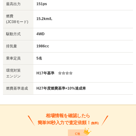
最高出力
151ps
燃費
15.2km/L
(JC08モード)
駆動方式
4WD
排気量
1986cc
乗車定員
5名
環境対策
H17年基準 ☆☆☆☆
エンジン
燃費基準達成
H27年度燃費基準+10%達成車
相場情報を確認したら
簡単90秒入力で査定依頼！
(無料)