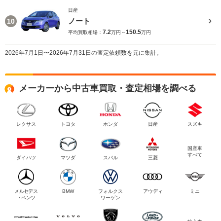
日産
ノート
10
7.2
150.5
平均買取相場：
万円～
万円
2026年7月1日〜2026年7月31日の査定依頼数を元に集計。
メーカーから中古車買取・査定相場を調べる
レクサス
トヨタ
ホンダ
日産
スズキ
国産車
すべて
ダイハツ
マツダ
スバル
三菱
メルセデス
BMW
フォルクス
アウディ
ミニ
・ベンツ
ワーゲン