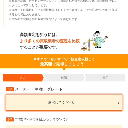
※買取相場は「カーセンサーネット」に掲載された物件の価格を元に独自の集計ロジ
ックによって算出しています。
※本サイトに掲載している買取相場はあくまでも参考でありその正確性について保証
するものではありません。
※実際の査定額は車の装備や状態によって異なります。
高額査定を狙うには、
より多くの買取業者の査定を比較
することが重要です。
今すぐカーセンサーで一括査定依頼して
最高額で売却しましょう！
入力
確認
完了
メーカー・車種・グレード
必須
選択してください
年式
必須
※不明の場合はおおよそでOKです