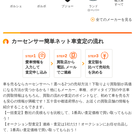
輸入車
すべて
ポルシェ
ボルボ
プジョー
ランド
ローバー
全てのメーカーを見る
カーセンサー簡単ネット車査定の流れ
1
2
3
STEP
STEP
STEP
愛車情報を
買取店から
査定額を
入力して
電話､メール
比べて売却先
査定申し込み
でご連絡
を決める
車を売るならカーセンサーへ！選べる2つの売却方法！下取りより買取額が高価
になる方法が見つかるかも！他にもメーカー、車種、ボディタイプ別の中古車
の買取情報はもちろん、買取の流れや査定のポイントなど、初めて車を売る方
も安心の情報が満載です！五十音や都道府県から、お近くの買取店舗の情報を
紹介することもできます。
【一括査定】数社の見積もりを比較して、1番高い査定価格で買い取ってもらお
う！
【オークション型査定】連絡・査定は1社だけ！オークションにお任せ出品し
て、1番高い査定価格で買い取ってもらおう！