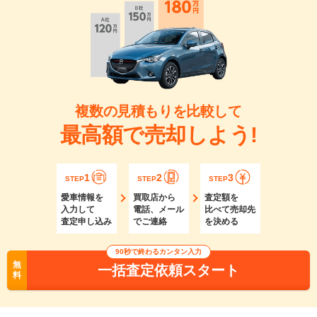
複数の見積もりを比較して
最高額で売却しよう!
1
2
3
STEP
STEP
STEP
愛車情報を
買取店から
査定額を
入力して
電話、メール
比べて売却先
査定申し込み
でご連絡
を決める
90秒で終わるカンタン入力
無
一括査定依頼スタート
料