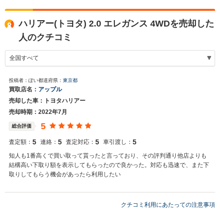
ハリアー(トヨタ) 2.0 エレガンス 4WDを売却した
人のクチコミ
投稿者：ぽい
都道府県：
東京都
買取店名：
アップル
売却した車：トヨタハリアー
売却時期：2022年7月
5
総合評価
5
5
5
5
査定額：
連絡：
査定対応：
車引渡し：
知人も1番高くで買い取って貰ったと言っており、その評判通り他店よりも
結構高い下取り額を表示してもらったので良かった。対応も迅速で、また下
取りしてもらう機会があったら利用したい
クチコミ利用にあたっての注意事項