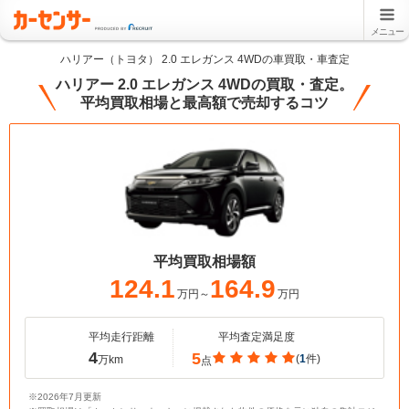
メニュー
ハリアー（トヨタ） 2.0 エレガンス 4WDの車買取・車査定
ハリアー 2.0 エレガンス 4WDの買取・査定。
平均買取相場と最高額で売却するコツ
平均買取相場額
124.1
164.9
万円～
万円
平均走行距離
平均査定満足度
4
5
(
1
件)
万km
点
※2026年7月更新