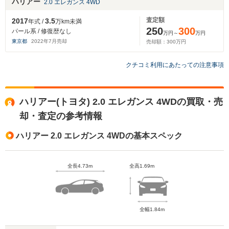
ハリアー
2.0 エレガンス 4WD
査定額
2017
3.5
年式 /
万km未満
250
300
パール系 / 修復歴なし
万円～
万円
東京都
2022
年
7
月売却
売却額：
300
万円
クチコミ利用にあたっての注意事項
ハリアー(トヨタ) 2.0 エレガンス 4WDの買取・売
却・査定の参考情報
ハリアー 2.0 エレガンス 4WDの基本スペック
全長4.73m
全高1.69m
全幅1.84m