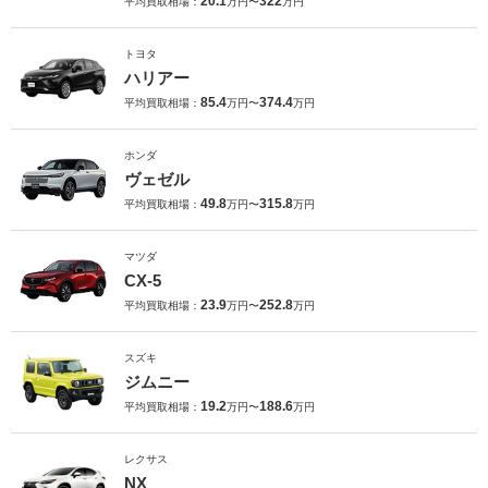
20.1
322
平均買取相場：
万円〜
万円
トヨタ
ハリアー
85.4
374.4
平均買取相場：
万円〜
万円
ホンダ
ヴェゼル
49.8
315.8
平均買取相場：
万円〜
万円
マツダ
CX-5
23.9
252.8
平均買取相場：
万円〜
万円
スズキ
ジムニー
19.2
188.6
平均買取相場：
万円〜
万円
レクサス
NX