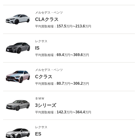
メルセデス・ベンツ
CLAクラス
157.5
213.6
平均買取相場：
万円〜
万円
レクサス
IS
69.4
369.6
平均買取相場：
万円〜
万円
メルセデス・ベンツ
Cクラス
80.7
306.2
平均買取相場：
万円〜
万円
ＢＭＷ
3シリーズ
142.3
364.4
平均買取相場：
万円〜
万円
レクサス
ES