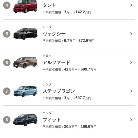
タント
4
3
142.2
平均買取相場：
万円～
万円
トヨタ
ヴォクシー
5
9.7
372.9
平均買取相場：
万円～
万円
トヨタ
アルファード
6
41.8
689.7
平均買取相場：
万円～
万円
ホンダ
ステップワゴン
7
3
587.7
平均買取相場：
万円～
万円
ホンダ
フィット
8
20.5
166.6
平均買取相場：
万円～
万円