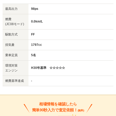
最高出力
98ps
燃費
0.0km/L
(JC08モード)
駆動方式
FF
排気量
1797cc
乗車定員
5名
環境対策
H30年基準 ☆☆☆☆☆
エンジン
燃費基準達成
-
相場情報を確認したら
簡単90秒入力で査定依頼！
(無料)