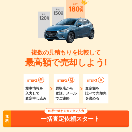
複数の見積もりを比較して
最高額で売却しよう!
1
2
3
STEP
STEP
STEP
愛車情報を
買取店から
査定額を
入力して
電話、メール
比べて売却先
査定申し込み
でご連絡
を決める
90秒で終わるカンタン入力
無
一括査定依頼スタート
料