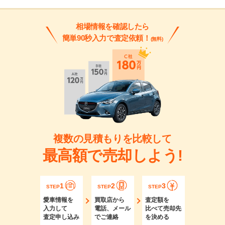
相場情報を確認したら
簡単90秒入力で査定依頼！
(無料)
複数の見積もりを比較して
最高額で売却しよう!
1
2
3
STEP
STEP
STEP
愛車情報を
買取店から
査定額を
入力して
電話、メール
比べて売却先
査定申し込み
でご連絡
を決める