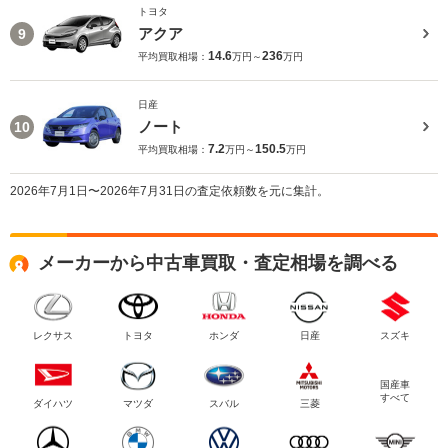
トヨタ
アクア
9
14.6
236
平均買取相場：
万円～
万円
日産
ノート
10
7.2
150.5
平均買取相場：
万円～
万円
2026年7月1日〜2026年7月31日の査定依頼数を元に集計。
メーカーから中古車買取・査定相場を調べる
レクサス
トヨタ
ホンダ
日産
スズキ
国産車
すべて
ダイハツ
マツダ
スバル
三菱