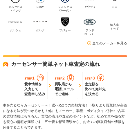
メルセデス
BMW
フォルクス
アウディ
ミニ
・ベンツ
ワーゲン
輸入車
すべて
ポルシェ
ボルボ
プジョー
ランド
ローバー
全てのメーカーを見る
カーセンサー簡単ネット車査定の流れ
1
2
3
STEP
STEP
STEP
愛車情報を
買取店から
査定額を
入力して
電話､メール
比べて売却先
査定申し込み
でご連絡
を決める
車を売るならカーセンサーへ！選べる2つの売却方法！下取りより買取額が高価
になる方法が見つかるかも！他にもメーカー、車種、ボディタイプ別の中古車
の買取情報はもちろん、買取の流れや査定のポイントなど、初めて車を売る方
も安心の情報が満載です！五十音や都道府県から、お近くの買取店舗の情報を
紹介することもできます。