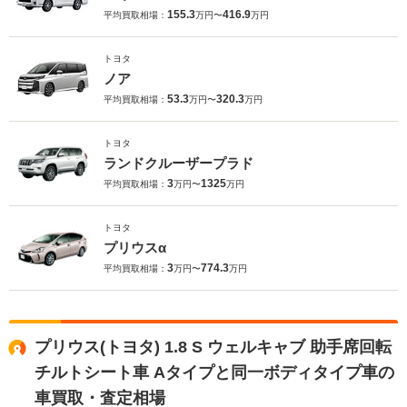
155.3
416.9
平均買取相場：
万円〜
万円
トヨタ
ノア
53.3
320.3
平均買取相場：
万円〜
万円
トヨタ
ランドクルーザープラド
3
1325
平均買取相場：
万円〜
万円
トヨタ
プリウスα
3
774.3
平均買取相場：
万円〜
万円
プリウス(トヨタ) 1.8 S ウェルキャブ 助手席回転
チルトシート車 Aタイプと同一ボディタイプ車の
車買取・査定相場