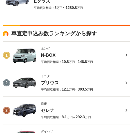
Eクラス
3
1280.8
平均買取相場：
万円〜
万円
車査定申込み数ランキングから探す
ホンダ
N-BOX
1
10.8
148.8
平均買取相場：
万円～
万円
トヨタ
プリウス
2
12.1
303.5
平均買取相場：
万円～
万円
日産
セレナ
3
8.1
292.3
平均買取相場：
万円～
万円
ダイハツ