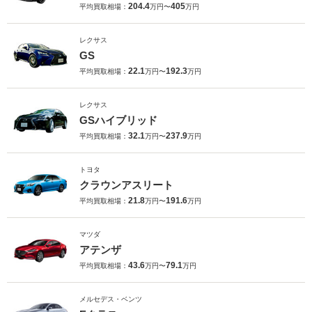
204.4
405
平均買取相場：
万円〜
万円
レクサス
GS
22.1
192.3
平均買取相場：
万円〜
万円
レクサス
GSハイブリッド
32.1
237.9
平均買取相場：
万円〜
万円
トヨタ
クラウンアスリート
21.8
191.6
平均買取相場：
万円〜
万円
マツダ
アテンザ
43.6
79.1
平均買取相場：
万円〜
万円
メルセデス・ベンツ