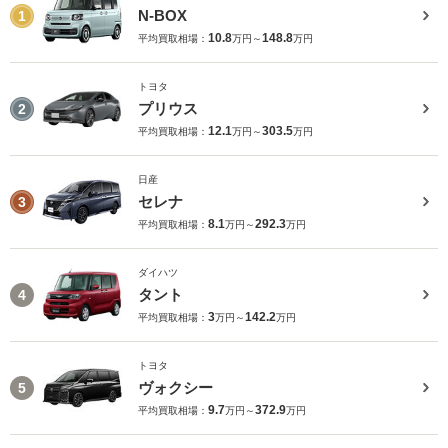
N-BOX
1
10.8
148.8
平均買取相場：
万円～
万円
トヨタ
プリウス
2
12.1
303.5
平均買取相場：
万円～
万円
日産
セレナ
3
8.1
292.3
平均買取相場：
万円～
万円
ダイハツ
タント
4
3
142.2
平均買取相場：
万円～
万円
トヨタ
ヴォクシー
5
9.7
372.9
平均買取相場：
万円～
万円