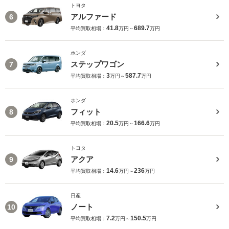
トヨタ
アルファード
6
41.8
689.7
平均買取相場：
万円～
万円
ホンダ
ステップワゴン
7
3
587.7
平均買取相場：
万円～
万円
ホンダ
フィット
8
20.5
166.6
平均買取相場：
万円～
万円
トヨタ
アクア
9
14.6
236
平均買取相場：
万円～
万円
日産
ノート
10
7.2
150.5
平均買取相場：
万円～
万円