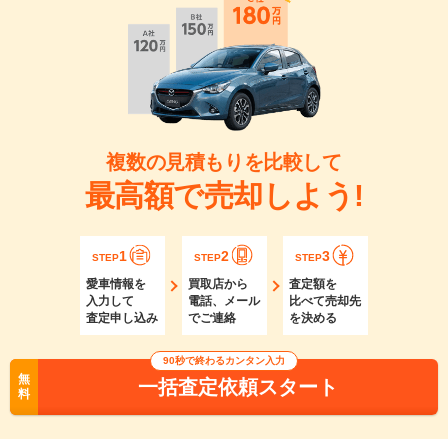
複数の見積もりを比較して
最高額で売却しよう!
1
2
3
STEP
STEP
STEP
愛車情報を
買取店から
査定額を
入力して
電話、メール
比べて売却先
査定申し込み
でご連絡
を決める
90秒で終わるカンタン入力
無
一括査定依頼スタート
料