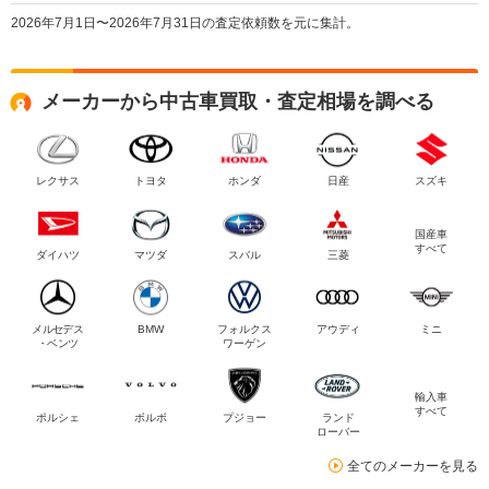
2026年7月1日〜2026年7月31日の査定依頼数を元に集計。
メーカーから中古車買取・査定相場を調べる
レクサス
トヨタ
ホンダ
日産
スズキ
国産車
すべて
ダイハツ
マツダ
スバル
三菱
メルセデス
BMW
フォルクス
アウディ
ミニ
・ベンツ
ワーゲン
輸入車
すべて
ポルシェ
ボルボ
プジョー
ランド
ローバー
全てのメーカーを見る