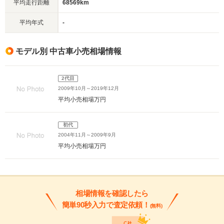
平均走行距離
68569km
平均年式
-
モデル別 中古車小売相場情報
2代目
2009年10月～2019年12月
平均小売相場
万円
初代
2004年11月～2009年9月
平均小売相場
万円
相場情報を確認したら
簡単90秒入力で査定依頼！
(無料)