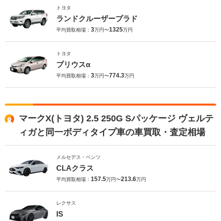
トヨタ
ランドクルーザープラド
3
1325
平均買取相場：
万円〜
万円
トヨタ
プリウスα
3
774.3
平均買取相場：
万円〜
万円
マークX(トヨタ) 2.5 250G Sパッケージ ヴェルテ
ィガと同一ボディタイプ車の車買取・査定相場
メルセデス・ベンツ
CLAクラス
157.5
213.6
平均買取相場：
万円〜
万円
レクサス
IS