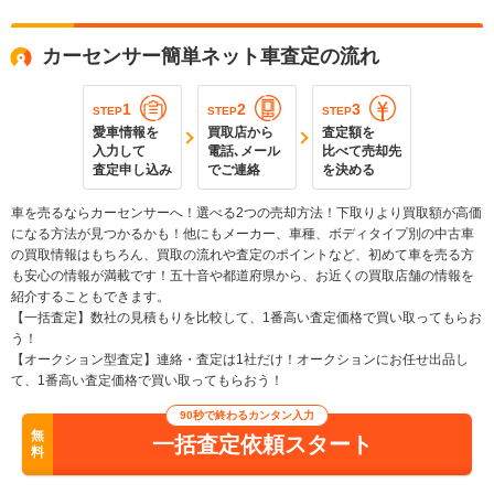
カーセンサー簡単ネット車査定の流れ
1
2
3
STEP
STEP
STEP
愛車情報を
買取店から
査定額を
入力して
電話､メール
比べて売却先
査定申し込み
でご連絡
を決める
車を売るならカーセンサーへ！選べる2つの売却方法！下取りより買取額が高価
になる方法が見つかるかも！他にもメーカー、車種、ボディタイプ別の中古車
の買取情報はもちろん、買取の流れや査定のポイントなど、初めて車を売る方
も安心の情報が満載です！五十音や都道府県から、お近くの買取店舗の情報を
紹介することもできます。
【一括査定】数社の見積もりを比較して、1番高い査定価格で買い取ってもらお
う！
【オークション型査定】連絡・査定は1社だけ！オークションにお任せ出品し
て、1番高い査定価格で買い取ってもらおう！
90秒で終わるカンタン入力
無
一括査定依頼スタート
料