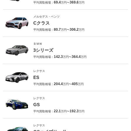
69.4
369.6
平均買取相場：
万円〜
万円
メルセデス・ベンツ
Cクラス
80.7
306.2
平均買取相場：
万円〜
万円
ＢＭＷ
3シリーズ
142.3
364.4
平均買取相場：
万円〜
万円
レクサス
ES
204.4
405
平均買取相場：
万円〜
万円
レクサス
GS
22.1
192.3
平均買取相場：
万円〜
万円
レクサス