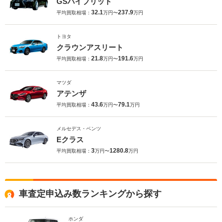
GSハイブリッド
32.1
237.9
平均買取相場：
万円〜
万円
トヨタ
クラウンアスリート
21.8
191.6
平均買取相場：
万円〜
万円
マツダ
アテンザ
43.6
79.1
平均買取相場：
万円〜
万円
メルセデス・ベンツ
Eクラス
3
1280.8
平均買取相場：
万円〜
万円
車査定申込み数ランキングから探す
ホンダ