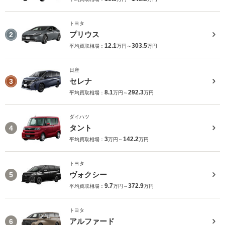
トヨタ
プリウス
2
12.1
303.5
平均買取相場：
万円～
万円
日産
セレナ
3
8.1
292.3
平均買取相場：
万円～
万円
ダイハツ
タント
4
3
142.2
平均買取相場：
万円～
万円
トヨタ
ヴォクシー
5
9.7
372.9
平均買取相場：
万円～
万円
トヨタ
アルファード
6