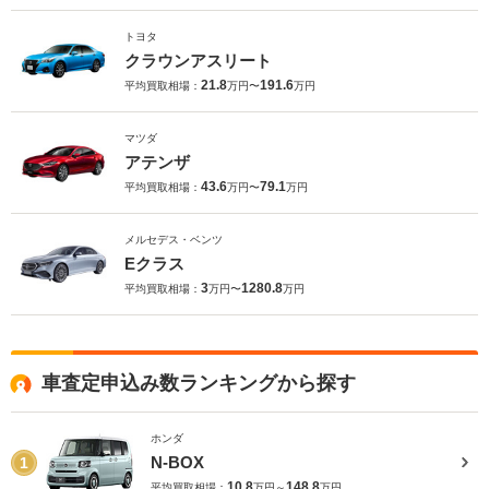
トヨタ
クラウンアスリート
21.8
191.6
平均買取相場：
万円〜
万円
マツダ
アテンザ
43.6
79.1
平均買取相場：
万円〜
万円
メルセデス・ベンツ
Eクラス
3
1280.8
平均買取相場：
万円〜
万円
車査定申込み数ランキングから探す
ホンダ
N-BOX
1
10.8
148.8
平均買取相場：
万円～
万円