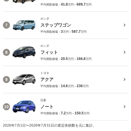
41.8
689.7
平均買取相場：
万円～
万円
ホンダ
ステップワゴン
7
3
587.7
平均買取相場：
万円～
万円
ホンダ
フィット
8
20.5
166.6
平均買取相場：
万円～
万円
トヨタ
アクア
9
14.6
236
平均買取相場：
万円～
万円
日産
ノート
10
7.2
150.5
平均買取相場：
万円～
万円
2026年7月1日〜2026年7月31日の査定依頼数を元に集計。