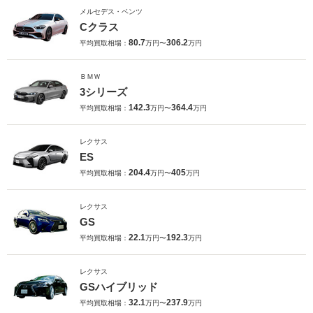
メルセデス・ベンツ
Cクラス
80.7
306.2
平均買取相場：
万円〜
万円
ＢＭＷ
3シリーズ
142.3
364.4
平均買取相場：
万円〜
万円
レクサス
ES
204.4
405
平均買取相場：
万円〜
万円
レクサス
GS
22.1
192.3
平均買取相場：
万円〜
万円
レクサス
GSハイブリッド
32.1
237.9
平均買取相場：
万円〜
万円