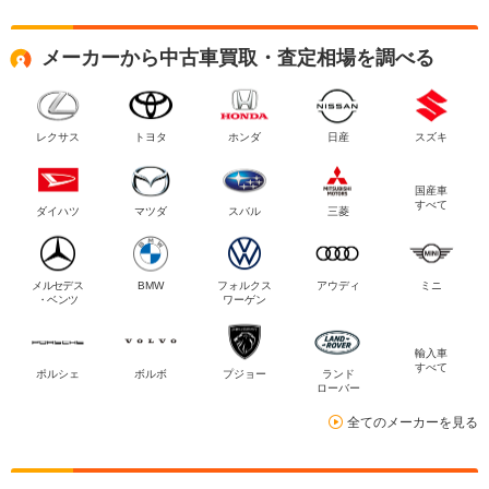
メーカーから中古車買取・査定相場を調べる
レクサス
トヨタ
ホンダ
日産
スズキ
国産車
すべて
ダイハツ
マツダ
スバル
三菱
メルセデス
BMW
フォルクス
アウディ
ミニ
・ベンツ
ワーゲン
輸入車
すべて
ポルシェ
ボルボ
プジョー
ランド
ローバー
全てのメーカーを見る