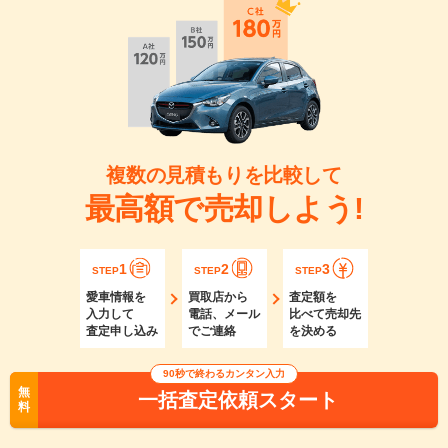
複数の見積もりを比較して
最高額で売却しよう!
1
2
3
STEP
STEP
STEP
愛車情報を
買取店から
査定額を
入力して
電話、メール
比べて売却先
査定申し込み
でご連絡
を決める
90秒で終わるカンタン入力
無
一括査定依頼スタート
料