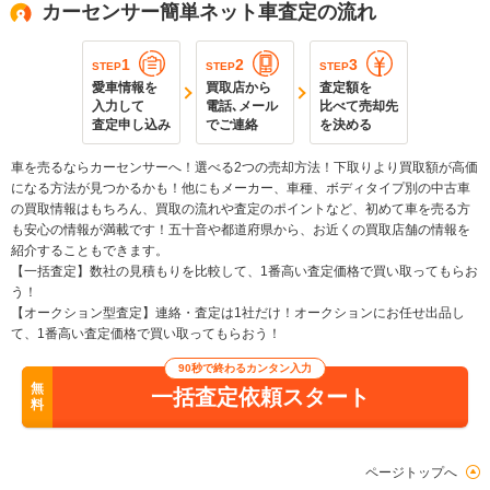
カーセンサー簡単ネット車査定の流れ
1
2
3
STEP
STEP
STEP
愛車情報を
買取店から
査定額を
入力して
電話､メール
比べて売却先
査定申し込み
でご連絡
を決める
車を売るならカーセンサーへ！選べる2つの売却方法！下取りより買取額が高価
になる方法が見つかるかも！他にもメーカー、車種、ボディタイプ別の中古車
の買取情報はもちろん、買取の流れや査定のポイントなど、初めて車を売る方
も安心の情報が満載です！五十音や都道府県から、お近くの買取店舗の情報を
紹介することもできます。
【一括査定】数社の見積もりを比較して、1番高い査定価格で買い取ってもらお
う！
【オークション型査定】連絡・査定は1社だけ！オークションにお任せ出品し
て、1番高い査定価格で買い取ってもらおう！
90秒で終わるカンタン入力
無
一括査定依頼スタート
料
ページトップへ