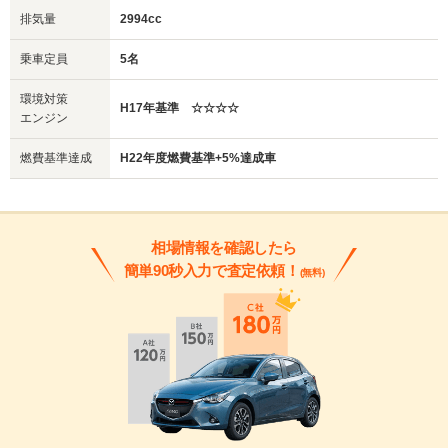
排気量
2994cc
乗車定員
5名
環境対策
H17年基準 ☆☆☆☆
エンジン
燃費基準達成
H22年度燃費基準+5%達成車
相場情報を確認したら
簡単90秒入力で査定依頼！
(無料)