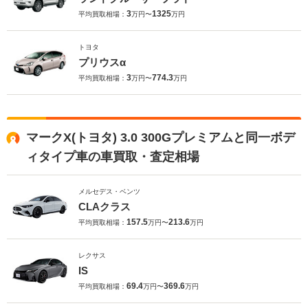
3
1325
平均買取相場：
万円〜
万円
トヨタ
プリウスα
3
774.3
平均買取相場：
万円〜
万円
マークX(トヨタ) 3.0 300Gプレミアムと同一ボデ
ィタイプ車の車買取・査定相場
メルセデス・ベンツ
CLAクラス
157.5
213.6
平均買取相場：
万円〜
万円
レクサス
IS
69.4
369.6
平均買取相場：
万円〜
万円