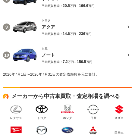
20.5
166.6
平均買取相場：
万円～
万円
トヨタ
アクア
9
14.6
236
平均買取相場：
万円～
万円
日産
ノート
10
7.2
150.5
平均買取相場：
万円～
万円
2026年7月1日〜2026年7月31日の査定依頼数を元に集計。
メーカーから中古車買取・査定相場を調べる
レクサス
トヨタ
ホンダ
日産
スズキ
国産車