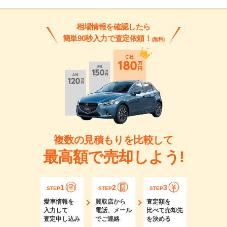
相場情報を確認したら
簡単90秒入力で査定依頼！
(無料)
複数の見積もりを比較して
最高額で売却しよう!
1
2
3
STEP
STEP
STEP
愛車情報を
買取店から
査定額を
入力して
電話、メール
比べて売却先
査定申し込み
でご連絡
を決める