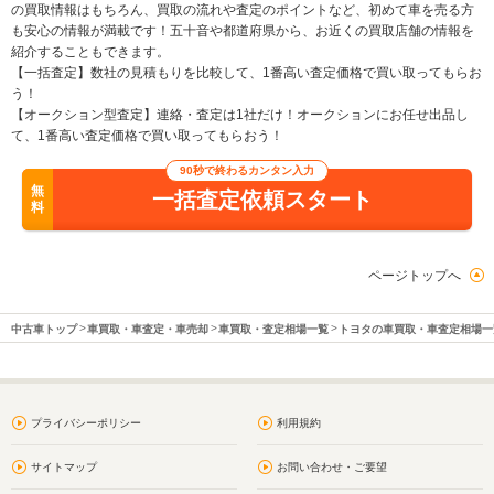
の買取情報はもちろん、買取の流れや査定のポイントなど、初めて車を売る方
も安心の情報が満載です！五十音や都道府県から、お近くの買取店舗の情報を
紹介することもできます。
【一括査定】数社の見積もりを比較して、1番高い査定価格で買い取ってもらお
う！
【オークション型査定】連絡・査定は1社だけ！オークションにお任せ出品し
て、1番高い査定価格で買い取ってもらおう！
90秒で終わるカンタン入力
無
一括査定依頼スタート
料
ページトップへ
中古車トップ
車買取・車査定・車売却
車買取・査定相場一覧
トヨタの車買取・車査定相場一
プライバシーポリシー
利用規約
サイトマップ
お問い合わせ・ご要望