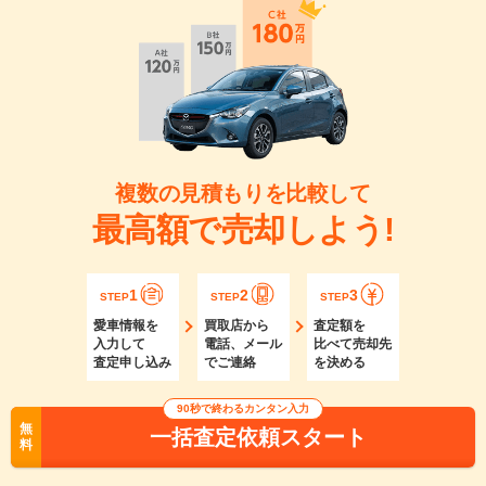
複数の見積もりを比較して
最高額で売却しよう!
1
2
3
STEP
STEP
STEP
愛車情報を
買取店から
査定額を
入力して
電話、メール
比べて売却先
査定申し込み
でご連絡
を決める
90秒で終わるカンタン入力
無
一括査定依頼スタート
料