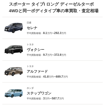
スポーター タイプI ロング ディーゼルターボ
4WDと同一ボディタイプ車の車買取・査定相場
日産
セレナ
8.1
292.3
平均買取相場：
万円〜
万円
トヨタ
ヴォクシー
9.7
372.9
平均買取相場：
万円〜
万円
トヨタ
アルファード
41.8
689.7
平均買取相場：
万円〜
万円
ホンダ
ステップワゴン
3
587.7
平均買取相場：
万円〜
万円