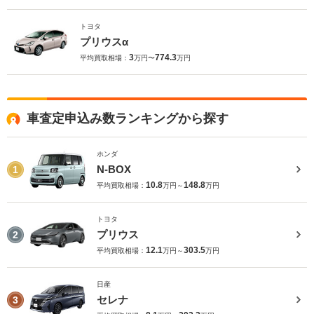
トヨタ
プリウスα
3
774.3
平均買取相場：
万円〜
万円
車査定申込み数ランキングから探す
ホンダ
N-BOX
1
10.8
148.8
平均買取相場：
万円～
万円
トヨタ
プリウス
2
12.1
303.5
平均買取相場：
万円～
万円
日産
セレナ
3