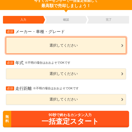
今すぐカーセンサーで一括査定依頼して
最高額で売却しましょう！
入力
確認
完了
メーカー・車種・グレード
必須
選択してください
年式
必須
※不明の場合はおおよそでOKです
選択してください
走行距離
必須
※不明の場合はおおよそでOKです
選択してください
90
秒で終わるカンタン入力
無
一括査定スタート
料