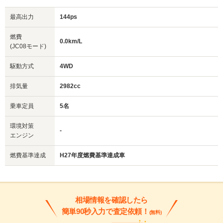
最高出力
144ps
燃費
0.0km/L
(JC08モード)
駆動方式
4WD
排気量
2982cc
乗車定員
5名
環境対策
-
エンジン
燃費基準達成
H27年度燃費基準達成車
相場情報を確認したら
簡単90秒入力で査定依頼！
(無料)