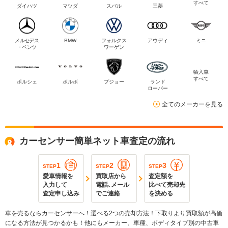
すべて
ダイハツ
マツダ
スバル
三菱
メルセデス
BMW
フォルクス
アウディ
ミニ
・ベンツ
ワーゲン
輸入車
すべて
ポルシェ
ボルボ
プジョー
ランド
ローバー
全てのメーカーを見る
カーセンサー簡単ネット車査定の流れ
1
2
3
STEP
STEP
STEP
愛車情報を
買取店から
査定額を
入力して
電話､メール
比べて売却先
査定申し込み
でご連絡
を決める
車を売るならカーセンサーへ！選べる2つの売却方法！下取りより買取額が高価
になる方法が見つかるかも！他にもメーカー、車種、ボディタイプ別の中古車