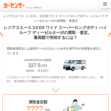
メニュー
レジアスエース（トヨタ） 3.0 DX ワイド スーパーロングボディ ハイルーフ デ
ィーゼルターボの車買取・車査定
レジアスエース 3.0 DX ワイド スーパーロングボディ ハイ
ルーフ ディーゼルターボの買取・査定。
最高額で売却するには？
買取相場算出には参照データが少ないため中古車平均小売相場を表示し
ています。
2026年8月平均小売相場
227.5
万円
-0.1
（前月比：
万円）
※上記はカーセンサー掲載物件の平均小売相場であり、査定相場ではありません。一般
的に、査定価格は小売価格より低くなります。
買取査定額
????
万円