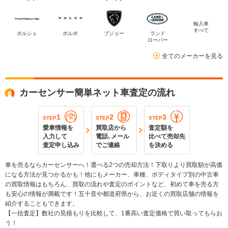
輸入車
すべて
ポルシェ
ボルボ
プジョー
ランド
ローバー
全てのメーカーを見る
カーセンサー簡単ネット車査定の流れ
1
2
3
STEP
STEP
STEP
愛車情報を
買取店から
査定額を
入力して
電話､メール
比べて売却先
査定申し込み
でご連絡
を決める
車を売るならカーセンサーへ！選べる2つの売却方法！下取りより買取額が高価
になる方法が見つかるかも！他にもメーカー、車種、ボディタイプ別の中古車
の買取情報はもちろん、買取の流れや査定のポイントなど、初めて車を売る方
も安心の情報が満載です！五十音や都道府県から、お近くの買取店舗の情報を
紹介することもできます。
【一括査定】数社の見積もりを比較して、1番高い査定価格で買い取ってもらお
う！