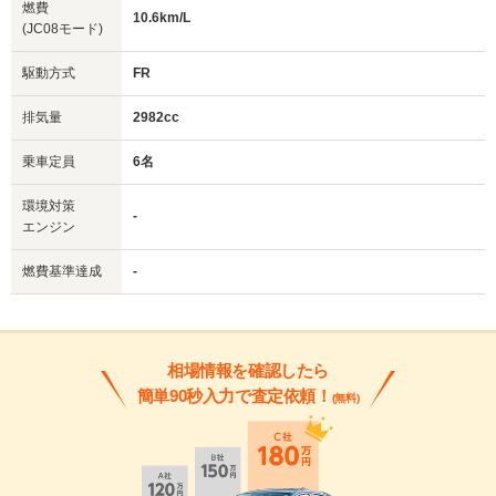
燃費
10.6km/L
(JC08モード)
駆動方式
FR
排気量
2982cc
乗車定員
6名
環境対策
-
エンジン
燃費基準達成
-
相場情報を確認したら
簡単90秒入力で査定依頼！
(無料)