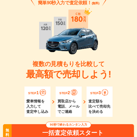
簡単90秒入力で査定依頼！
(無料)
複数の見積もりを比較して
最高額で売却しよう!
1
2
3
STEP
STEP
STEP
愛車情報を
買取店から
査定額を
入力して
電話、メール
比べて売却先
査定申し込み
でご連絡
を決める
90秒で終わるカンタン入力
無
一括査定依頼スタート
料