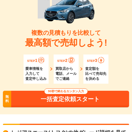
複数の見積もりを比較して
最高額で売却しよう!
1
2
3
STEP
STEP
STEP
愛車情報を
買取店から
査定額を
入力して
電話、メール
比べて売却先
査定申し込み
でご連絡
を決める
90秒で終わるカンタン入力
無
一括査定依頼スタート
料