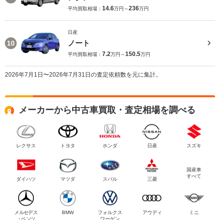
14.6
236
平均買取相場：
万円～
万円
日産
ノート
10
7.2
150.5
平均買取相場：
万円～
万円
2026年7月1日〜2026年7月31日の査定依頼数を元に集計。
メーカーから中古車買取・査定相場を調べる
レクサス
トヨタ
ホンダ
日産
スズキ
国産車
すべて
ダイハツ
マツダ
スバル
三菱
メルセデス
BMW
フォルクス
アウディ
ミニ
・ベンツ
ワーゲン