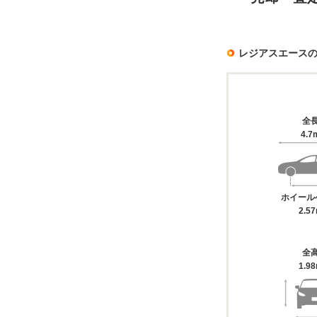
レジアスエース
全
4.7
ホイール
2.5
全
1.9