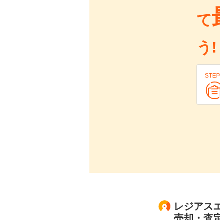
て
う!
STEP
レジアスエ
売却・査