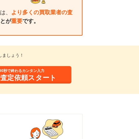
は、
より多くの買取業者の査
とが
重要
です。
しましょう！
90秒で終わるカンタン入力
括査定依頼スタート