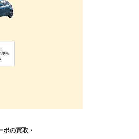
を
売却先
る
ターボの買取・