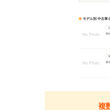
モデル別 中古車
平
平
複