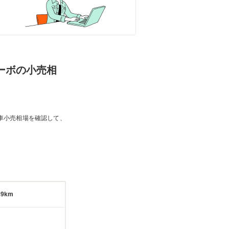
ターボの小売相
車小売相場を確認して、
89km