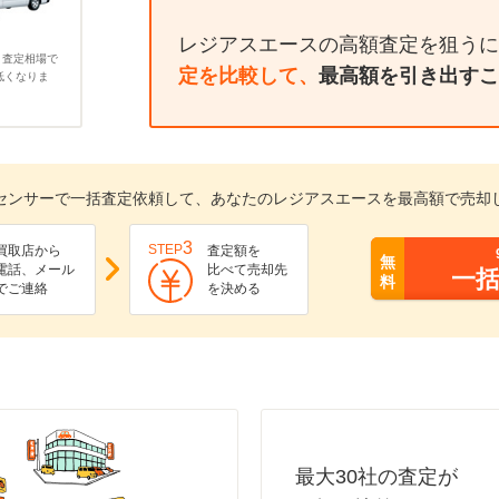
レジアスエースの高額査定を狙うに
、査定相場で
定を比較して、
最高額を引き出すこ
低くなりま
センサーで一括査定依頼して、あなたのレジアスエースを最高額で売却
3
STEP
買取店から
査定額を
無
電話、メール
比べて売却先
一
料
でご連絡
を決める
最大30社の査定が