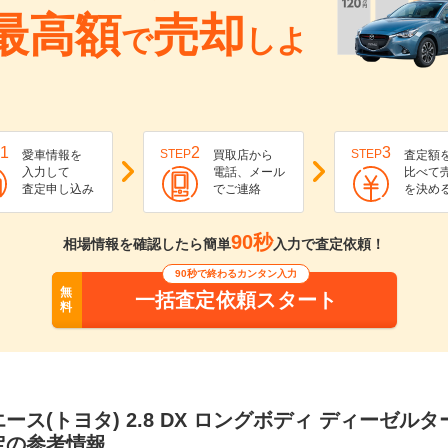
最高額
売却
で
しよ
1
2
3
STEP
STEP
愛車情報を
買取店から
査定額
入力して
電話、メール
比べて
査定申し込み
でご連絡
を決め
90秒
相場情報を確認したら簡単
入力で査定依頼！
90秒で終わるカンタン入力
無
一括査定依頼スタート
料
ース(トヨタ) 2.8 DX ロングボディ ディーゼル
定の参考情報