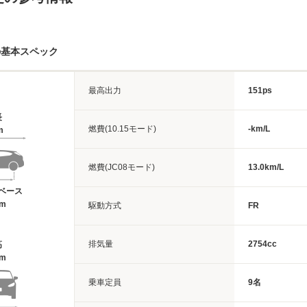
の基本スペック
最高出力
151ps
長
燃費(10.15モード)
-km/L
m
燃費(JC08モード)
13.0km/L
ベース
7m
駆動方式
FR
排気量
2754cc
高
8m
乗車定員
9名