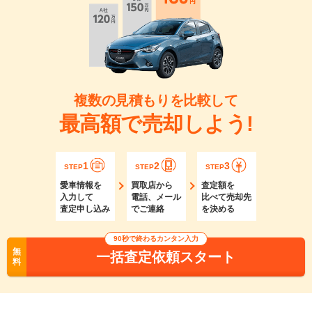
複数の見積もりを比較して
最高額で売却しよう!
1
2
3
STEP
STEP
STEP
愛車情報を
買取店から
査定額を
入力して
電話、メール
比べて売却先
査定申し込み
でご連絡
を決める
90秒で終わるカンタン入力
無
一括査定依頼スタート
料