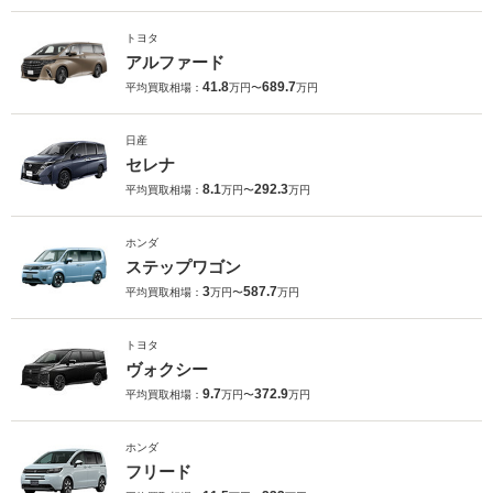
トヨタ
アルファード
41.8
689.7
平均買取相場：
万円〜
万円
日産
セレナ
8.1
292.3
平均買取相場：
万円〜
万円
ホンダ
ステップワゴン
3
587.7
平均買取相場：
万円〜
万円
トヨタ
ヴォクシー
9.7
372.9
平均買取相場：
万円〜
万円
ホンダ
フリード