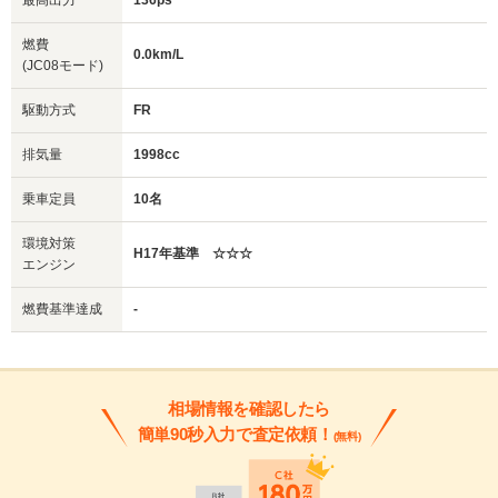
最高出力
136ps
燃費
0.0km/L
(JC08モード)
駆動方式
FR
排気量
1998cc
乗車定員
10名
環境対策
H17年基準 ☆☆☆
エンジン
燃費基準達成
-
相場情報を確認したら
簡単90秒入力で査定依頼！
(無料)