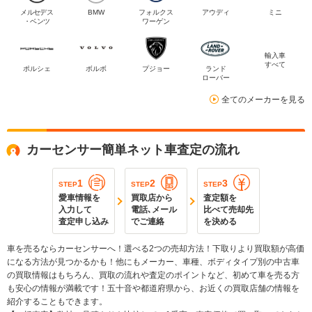
メルセデス
BMW
フォルクス
アウディ
ミニ
・ベンツ
ワーゲン
輸入車
すべて
ポルシェ
ボルボ
プジョー
ランド
ローバー
全てのメーカーを見る
カーセンサー簡単ネット車査定の流れ
1
2
3
STEP
STEP
STEP
愛車情報を
買取店から
査定額を
入力して
電話､メール
比べて売却先
査定申し込み
でご連絡
を決める
車を売るならカーセンサーへ！選べる2つの売却方法！下取りより買取額が高価
になる方法が見つかるかも！他にもメーカー、車種、ボディタイプ別の中古車
の買取情報はもちろん、買取の流れや査定のポイントなど、初めて車を売る方
も安心の情報が満載です！五十音や都道府県から、お近くの買取店舗の情報を
紹介することもできます。