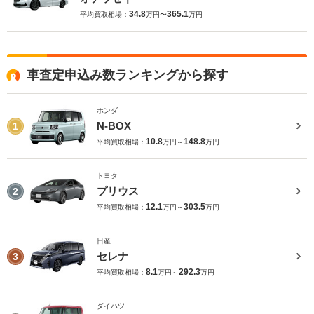
34.8
365.1
平均買取相場：
万円〜
万円
車査定申込み数ランキングから探す
ホンダ
N-BOX
1
10.8
148.8
平均買取相場：
万円～
万円
トヨタ
プリウス
2
12.1
303.5
平均買取相場：
万円～
万円
日産
セレナ
3
8.1
292.3
平均買取相場：
万円～
万円
ダイハツ