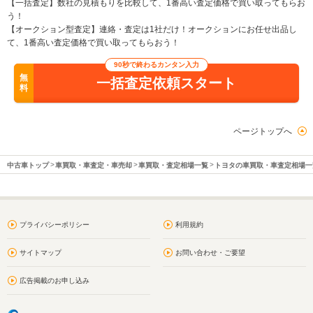
【一括査定】数社の見積もりを比較して、1番高い査定価格で買い取ってもらお
う！
【オークション型査定】連絡・査定は1社だけ！オークションにお任せ出品し
て、1番高い査定価格で買い取ってもらおう！
90秒で終わるカンタン入力
無
一括査定依頼スタート
料
ページトップへ
中古車トップ
車買取・車査定・車売却
車買取・査定相場一覧
トヨタの車買取・車査定相場一
プライバシーポリシー
利用規約
サイトマップ
お問い合わせ・ご要望
広告掲載のお申し込み