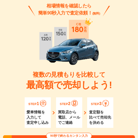
相場情報を確認したら
簡単90秒入力で査定依頼！
(無料)
複数の見積もりを比較して
最高額で売却しよう!
1
2
3
STEP
STEP
STEP
愛車情報を
買取店から
査定額を
入力して
電話、メール
比べて売却先
査定申し込み
でご連絡
を決める
90秒で終わるカンタン入力