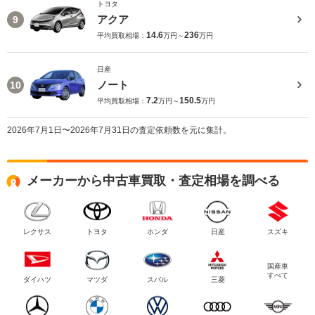
トヨタ
アクア
9
14.6
236
平均買取相場：
万円～
万円
日産
ノート
10
7.2
150.5
平均買取相場：
万円～
万円
2026年7月1日〜2026年7月31日の査定依頼数を元に集計。
メーカーから中古車買取・査定相場を調べる
レクサス
トヨタ
ホンダ
日産
スズキ
国産車
すべて
ダイハツ
マツダ
スバル
三菱