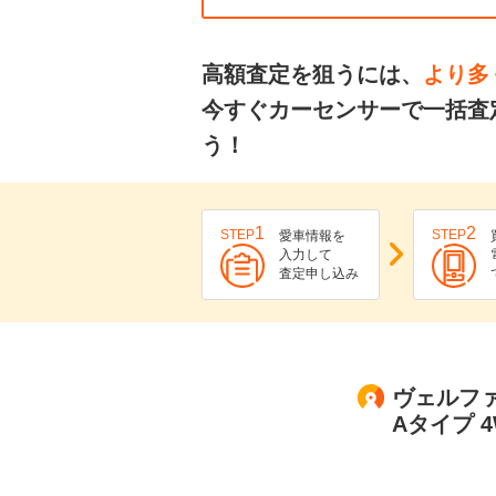
高額査定を狙うには、
より多
今すぐカーセンサーで一括査
う！
1
2
STEP
STEP
愛車情報を
入力して
査定申し込み
ヴェルファ
Aタイプ 