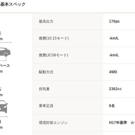
の基本スペック
最高出力
170ps
長
燃費(10.15モード)
-km/L
5m
燃費(JC08モード)
-km/L
ベース
5m
駆動方式
4WD
排気量
2362cc
高
1m
乗車定員
8名
幅
環境対策エンジン
H17年基準 
3m