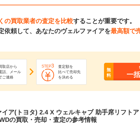
くの買取業者の査定を比較
することが重要です。
定依頼して、あなたのヴェルファイアを
最高額で
3
STEP
買取店から
査定額を
無
電話、メール
比べて売却先
一
料
でご連絡
を決める
イア(トヨタ) 2.4 X ウェルキャブ 助手席リフト
4WDの買取・売却・査定の参考情報