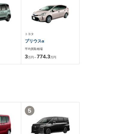
トヨタ
プリウスα
平均買取相場
3
774.3
万円～
万円
5