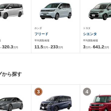
ホンダ
トヨタ
フリード
シエンタ
場
平均買取相場
平均買取相場
320.3
11.5
233
3
641.2
～
万円
万円～
万円
万円～
万円
グから探す
3
4