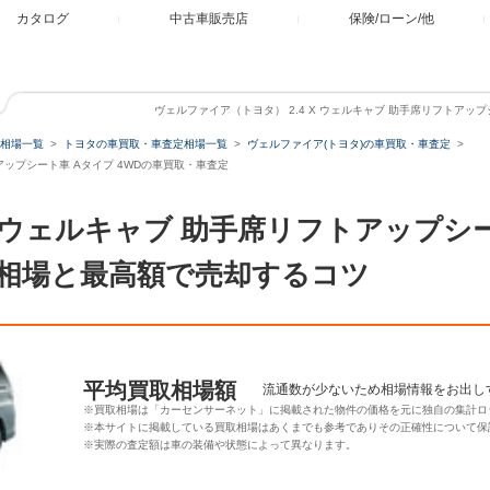
カタログ
中古車販売店
保険/ローン/他
ヴェルファイア（トヨタ） 2.4 X ウェルキャブ 助手席リフトアップ
相場一覧
トヨタの車買取・車査定相場一覧
ヴェルファイア(トヨタ)の車買取・車査定
トアップシート車 Aタイプ 4WDの車買取・車査定
 X ウェルキャブ 助手席リフトアップシー
相場と最高額で売却するコツ
平均買取相場額
流通数が少ないため相場情報をお出し
※買取相場は「カーセンサーネット」に掲載された物件の価格を元に独自の集計ロ
※本サイトに掲載している買取相場はあくまでも参考でありその正確性について保
※実際の査定額は車の装備や状態によって異なります。