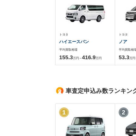
トヨタ
トヨタ
ハイエースバン
ノア
平均買取相場
平均買取相
155.3
416.9
53.3
万円～
万円
万円
車査定申込み数ランキン
1
2