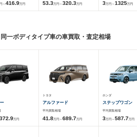
416.9
53.3
320.3
3
1325
円～
万円
万円～
万円
万円～
万円
と同一ボディタイプ車の車買取・査定相場
トヨタ
ホンダ
ー
アルファード
ステップワゴン
場
平均買取相場
平均買取相場
372.9
41.8
689.7
3
587.7
万円
万円～
万円
万円～
万円