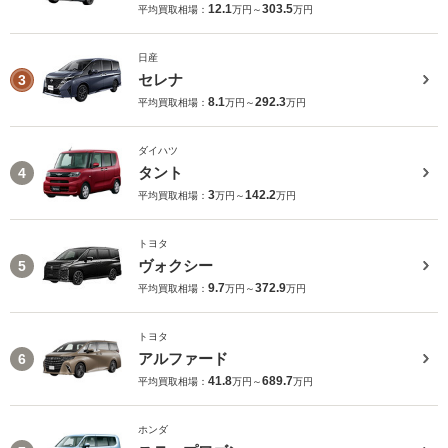
12.1
303.5
平均買取相場：
万円～
万円
日産
セレナ
3
8.1
292.3
平均買取相場：
万円～
万円
ダイハツ
タント
4
3
142.2
平均買取相場：
万円～
万円
トヨタ
ヴォクシー
5
9.7
372.9
平均買取相場：
万円～
万円
トヨタ
アルファード
6
41.8
689.7
平均買取相場：
万円～
万円
ホンダ