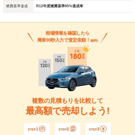
燃費基準達成
R12年度燃費基準95%達成車
相場情報を確認したら
簡単90秒入力で査定依頼！
(無料)
複数の見積もりを比較して
最高額で売却しよう!
1
2
3
STEP
STEP
STEP