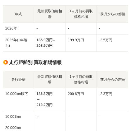
最新買取価格相
1ヶ月前の買取
年式
前月からの差額
場
価格相場
2026年
-
-
-
2025年(1年落
185.9万円～
199.9万円
-2.5万円
ち)
208.9万円
走行距離別 買取相場情報
最新買取価格相
1ヶ月前の買取
走行距離
前月からの差額
場
価格相場
10,000km以下
186.3万円
200.6万円
-2.3万円
～
210.2万円
10,001km
-
-
-
~
20,000km