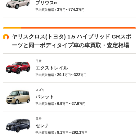
プリウスα
3
774.3
平均買取相場：
万円〜
万円
ヤリスクロス(トヨタ) 1.5 ハイブリッド GRスポ
ーツと同一ボディタイプ車の車買取・査定相場
日産
エクストレイル
20.1
322
平均買取相場：
万円〜
万円
スズキ
パレット
6.9
27.6
平均買取相場：
万円〜
万円
日産
セレナ
8.1
292.3
平均買取相場：
万円〜
万円