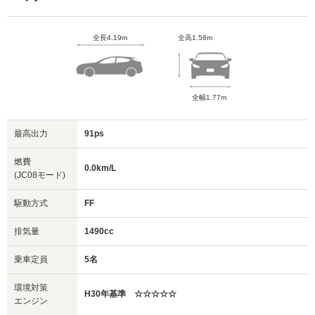
全長4.19m
全高1.58m
全幅1.77m
最高出力
91ps
燃費
0.0km/L
(JC08モード)
駆動方式
FF
排気量
1490cc
乗車定員
5名
環境対策
H30年基準 ☆☆☆☆☆
エンジン