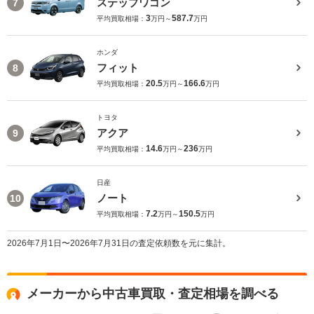
ステップワゴン
7
3
587.7
平均買取相場：
万円～
万円
ホンダ
フィット
8
20.5
166.6
平均買取相場：
万円～
万円
トヨタ
アクア
9
14.6
236
平均買取相場：
万円～
万円
日産
ノート
10
7.2
150.5
平均買取相場：
万円～
万円
2026年7月1日〜2026年7月31日の査定依頼数を元に集計。
メーカーから中古車買取・査定相場を調べる