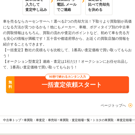
入力して
電話､メール
比べて売却先
査定申し込み
でご連絡
を決める
車を売るならカーセンサーへ！選べる2つの売却方法！下取りより買取額が高価
になる方法が見つかるかも！他にもメーカー、車種、ボディタイプ別の中古車
の買取情報はもちろん、買取の流れや査定のポイントなど、初めて車を売る方
も安心の情報が満載です！五十音や都道府県から、お近くの買取店舗の情報を
紹介することもできます。
【一括査定】数社の見積もりを比較して、1番高い査定価格で買い取ってもらお
う！
【オークション型査定】連絡・査定は1社だけ！オークションにお任せ出品し
て、1番高い査定価格で買い取ってもらおう！
90秒で終わるカンタン入力
無
一括査定依頼スタート
料
ページトップへ
中古車トップ
車買取・車査定・車売却
車買取・査定相場一覧
トヨタの車買取・車査定相場一