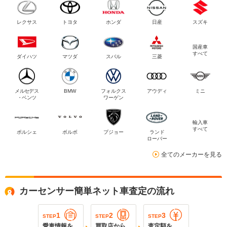
レクサス
トヨタ
ホンダ
日産
スズキ
国産車
すべて
ダイハツ
マツダ
スバル
三菱
メルセデス
BMW
フォルクス
アウディ
ミニ
・ベンツ
ワーゲン
輸入車
すべて
ポルシェ
ボルボ
プジョー
ランド
ローバー
全てのメーカーを見る
カーセンサー簡単ネット車査定の流れ
1
2
3
STEP
STEP
STEP
愛車情報を
買取店から
査定額を