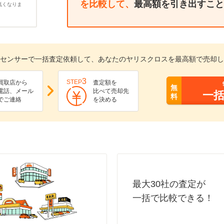
を比較して、
最高額を引き出すこと
低くなりま
センサーで一括査定依頼して、あなたのヤリスクロスを最高額で売却し
3
STEP
買取店から
査定額を
無
電話、メール
比べて売却先
一
料
でご連絡
を決める
最大30社の査定が
一括で比較できる！