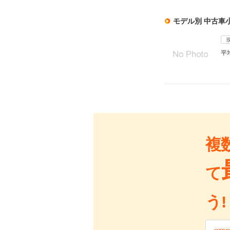
モデル別 中古車
平
複
て
う!