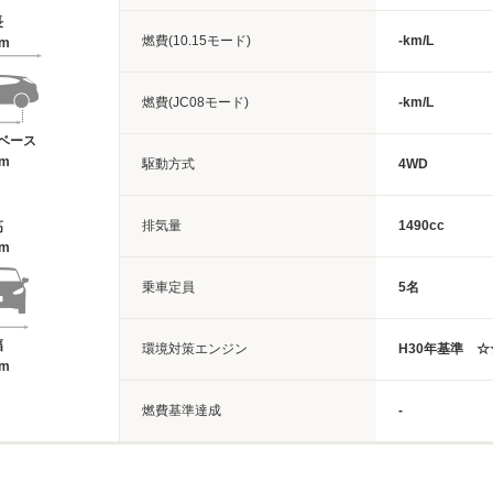
長
燃費(10.15モード)
-km/L
8m
燃費(JC08モード)
-km/L
ベース
6m
駆動方式
4WD
排気量
1490cc
高
9m
乗車定員
5名
幅
環境対策エンジン
H30年基準 
7m
燃費基準達成
-