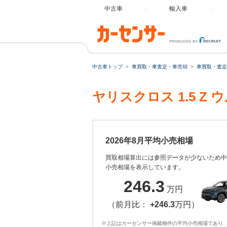
中古車
輸入車
中古車トップ
車買取・車査定・車売却
車買取・査定
ヤリスクロス 1.5 
2026年8月平均小売相場
買取相場算出には参照データが少ないため中
小売相場を表示しています。
246.3
万円
（前月比：
+246.3
万円）
※上記はカーセンサー掲載物件の平均小売相場であり