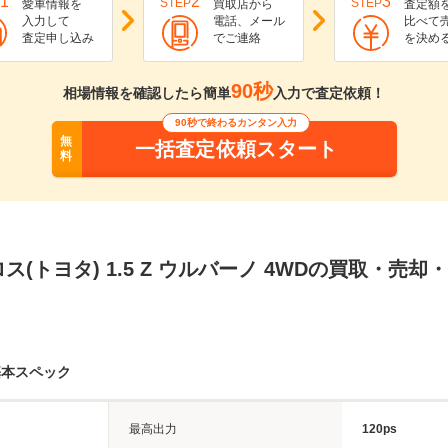
1
2
3
STEP
STEP
愛車情報を
買取店から
査定額
入力して
電話、メール
比べて
査定申し込み
でご連絡
を決め
90秒
相場情報を確認したら簡単
入力で査定依頼！
90秒で終わるカンタン入力
無
一括査定依頼スタート
料
ス(トヨタ) 1.5 Z ウルバーノ 4WDの買取・売
基本スペック
最高出力
120ps