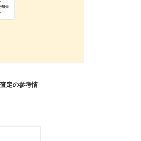
を
売却先
る
却・査定の参考情