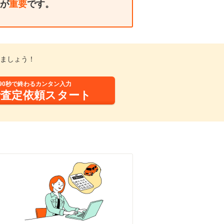
が
重要
です。
ましょう！
90秒で終わるカンタン入力
括査定依頼スタート