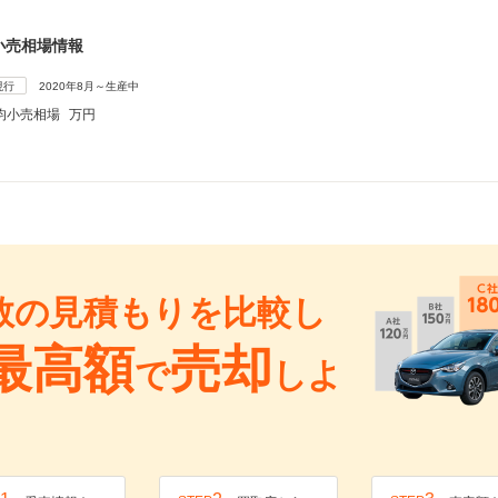
小売相場情報
現行
2020年8月～生産中
均小売相場
万円
数の見積もりを比較し
最高額
売却
で
しよ