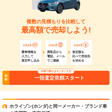
複数の見積もりを比較して
最高額で売却しよう!
1
2
3
STEP
STEP
STEP
愛車情報を
買取店から
査定額を
入力して
電話、メール
比べて売却先
査定申し込み
でご連絡
を決める
90秒で終わるカンタン入力
無
一括査定依頼スタート
料
ホライゾン(ホンダ)と同一メーカー・ブランド車