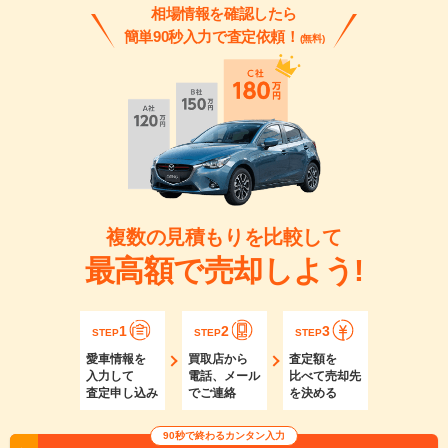
相場情報を確認したら
簡単90秒入力で査定依頼！
(無料)
複数の見積もりを比較して
最高額で売却しよう!
1
2
3
STEP
STEP
STEP
愛車情報を
買取店から
査定額を
入力して
電話、メール
比べて売却先
査定申し込み
でご連絡
を決める
90秒で終わるカンタン入力