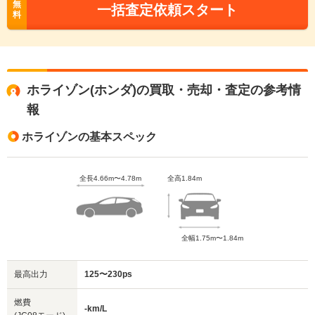
無
一括査定依頼スタート
料
ホライゾン(ホンダ)の買取・売却・査定の参考情
報
ホライゾンの基本スペック
全長4.66m〜4.78m
全高1.84m
全幅1.75m〜1.84m
最高出力
125〜230ps
燃費
-km/L