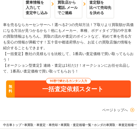
愛車情報を
買取店から
査定額を
入力して
電話､メール
比べて売却先
査定申し込み
でご連絡
を決める
車を売るならカーセンサーへ！選べる2つの売却方法！下取りより買取額が高価
になる方法が見つかるかも！他にもメーカー、車種、ボディタイプ別の中古車
の買取情報はもちろん、買取の流れや査定のポイントなど、初めて車を売る方
も安心の情報が満載です！五十音や都道府県から、お近くの買取店舗の情報を
紹介することもできます。
【一括査定】数社の見積もりを比較して、1番高い査定価格で買い取ってもらお
う！
【オークション型査定】連絡・査定は1社だけ！オークションにお任せ出品し
て、1番高い査定価格で買い取ってもらおう！
90秒で終わるカンタン入力
無
一括査定依頼スタート
料
ページトップへ
中古車トップ
車買取・車査定・車売却
車買取・査定相場一覧
ホンダの車買取・車査定相場一