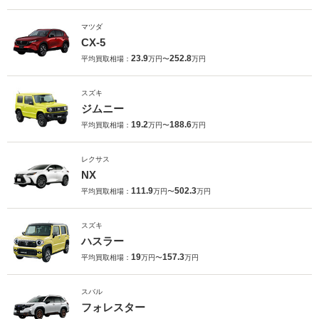
マツダ
CX-5
23.9
252.8
平均買取相場：
万円〜
万円
スズキ
ジムニー
19.2
188.6
平均買取相場：
万円〜
万円
レクサス
NX
111.9
502.3
平均買取相場：
万円〜
万円
スズキ
ハスラー
19
157.3
平均買取相場：
万円〜
万円
スバル
フォレスター