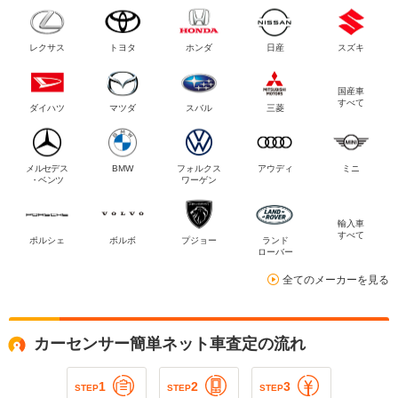
レクサス
トヨタ
ホンダ
日産
スズキ
国産車
すべて
ダイハツ
マツダ
スバル
三菱
メルセデス
BMW
フォルクス
アウディ
ミニ
・ベンツ
ワーゲン
輸入車
すべて
ポルシェ
ボルボ
プジョー
ランド
ローバー
全てのメーカーを見る
カーセンサー簡単ネット車査定の流れ
1
2
3
STEP
STEP
STEP