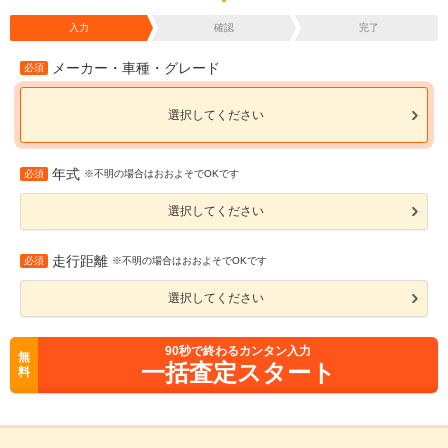
入力
確認
完了
メーカー・車種・グレード
必須
選択してください
年式
必須
※不明の場合はおおよそでOKです
選択してください
走行距離
必須
※不明の場合はおおよそでOKです
選択してください
90
秒で終わるカンタン入力
無
一括査定スタート
料