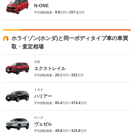
N-ONE
9.9
157.1
平均買取相場：
万円〜
万円
ホライゾン(ホンダ)と同一ボディタイプ車の車買
取・査定相場
日産
エクストレイル
20.1
322
平均買取相場：
万円〜
万円
トヨタ
ハリアー
85.4
374.4
平均買取相場：
万円〜
万円
ホンダ
ヴェゼル
49.8
315.8
平均買取相場：
万円〜
万円