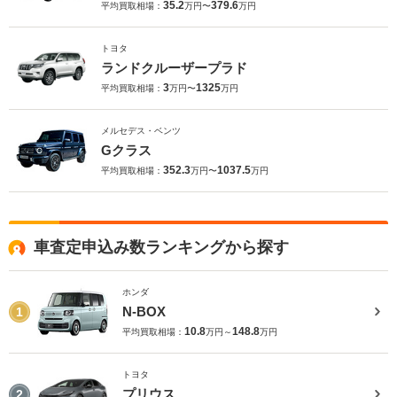
35.2
379.6
平均買取相場：
万円〜
万円
トヨタ
ランドクルーザープラド
3
1325
平均買取相場：
万円〜
万円
メルセデス・ベンツ
Gクラス
352.3
1037.5
平均買取相場：
万円〜
万円
車査定申込み数ランキングから探す
ホンダ
N-BOX
1
10.8
148.8
平均買取相場：
万円～
万円
トヨタ
プリウス
2