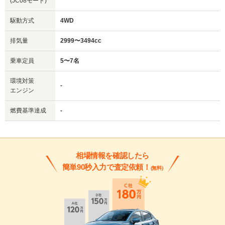
(JC08モード)
駆動方式
4WD
排気量
2999〜3494cc
乗車定員
5〜7名
環境対策
-
エンジン
燃費基準達成
-
相場情報を確認したら
簡単90秒入力で査定依頼！
(無料)