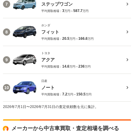
ステップワゴン
7
3
587.7
平均買取相場：
万円～
万円
ホンダ
フィット
8
20.5
166.6
平均買取相場：
万円～
万円
トヨタ
アクア
9
14.6
236
平均買取相場：
万円～
万円
日産
ノート
10
7.2
150.5
平均買取相場：
万円～
万円
2026年7月1日〜2026年7月31日の査定依頼数を元に集計。
メーカーから中古車買取・査定相場を調べる