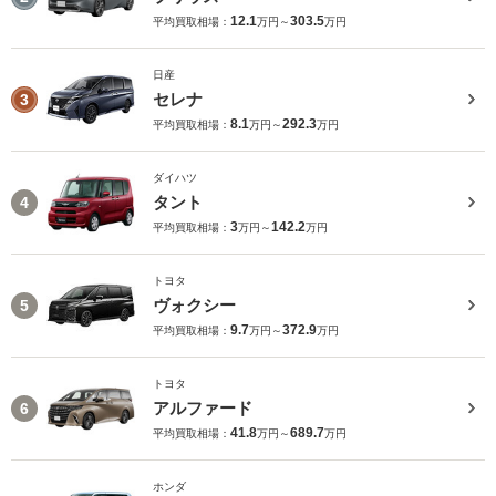
12.1
303.5
平均買取相場：
万円～
万円
日産
セレナ
3
8.1
292.3
平均買取相場：
万円～
万円
ダイハツ
タント
4
3
142.2
平均買取相場：
万円～
万円
トヨタ
ヴォクシー
5
9.7
372.9
平均買取相場：
万円～
万円
トヨタ
アルファード
6
41.8
689.7
平均買取相場：
万円～
万円
ホンダ