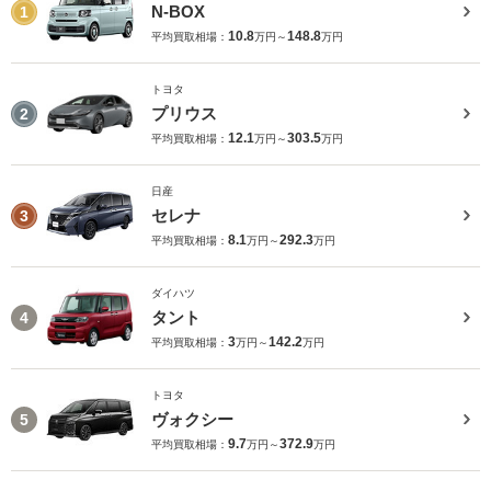
N-BOX
1
10.8
148.8
平均買取相場：
万円～
万円
トヨタ
プリウス
2
12.1
303.5
平均買取相場：
万円～
万円
日産
セレナ
3
8.1
292.3
平均買取相場：
万円～
万円
ダイハツ
タント
4
3
142.2
平均買取相場：
万円～
万円
トヨタ
ヴォクシー
5
9.7
372.9
平均買取相場：
万円～
万円