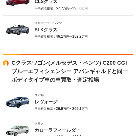
CLSクラス
57.7
593.6
平均買取相場：
万円〜
万円
メルセデス・ベンツ
SLKクラス
46.1
152.2
平均買取相場：
万円〜
万円
Cクラスワゴン(メルセデス・ベンツ) C200 CGI
ブルーエフィシェンシー アバンギャルドと同一
ボディタイプ車の車買取・査定相場
スバル
レヴォーグ
26.9
209.1
平均買取相場：
万円〜
万円
トヨタ
カローラフィールダー