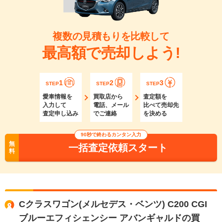
複数の見積もりを比較して
最高額で売却しよう!
1
2
3
STEP
STEP
STEP
愛車情報を
買取店から
査定額を
入力して
電話、メール
比べて売却先
査定申し込み
でご連絡
を決める
90秒で終わるカンタン入力
無
一括査定依頼スタート
料
Cクラスワゴン(メルセデス・ベンツ) C200 CGI
ブルーエフィシェンシー アバンギャルドの買