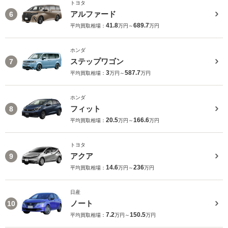
トヨタ
アルファード
6
41.8
689.7
平均買取相場：
万円～
万円
ホンダ
ステップワゴン
7
3
587.7
平均買取相場：
万円～
万円
ホンダ
フィット
8
20.5
166.6
平均買取相場：
万円～
万円
トヨタ
アクア
9
14.6
236
平均買取相場：
万円～
万円
日産
ノート
10
7.2
150.5
平均買取相場：
万円～
万円