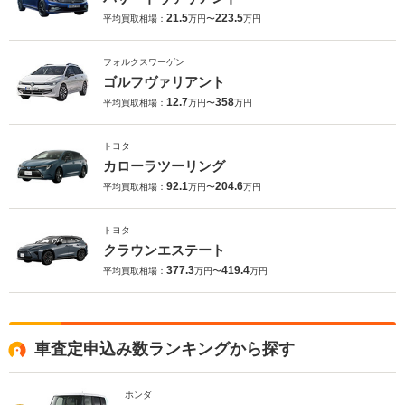
21.5
223.5
平均買取相場：
万円〜
万円
フォルクスワーゲン
ゴルフヴァリアント
12.7
358
平均買取相場：
万円〜
万円
トヨタ
カローラツーリング
92.1
204.6
平均買取相場：
万円〜
万円
トヨタ
クラウンエステート
377.3
419.4
平均買取相場：
万円〜
万円
車査定申込み数ランキングから探す
ホンダ