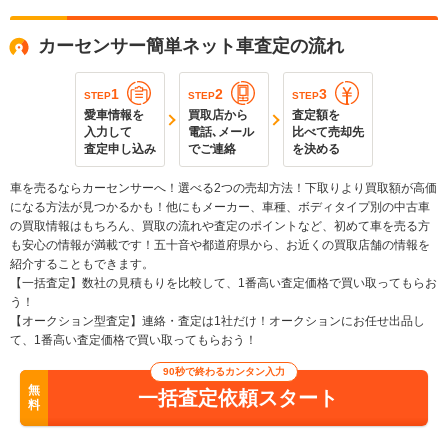
カーセンサー簡単ネット車査定の流れ
1
2
3
STEP
STEP
STEP
愛車情報を
買取店から
査定額を
入力して
電話､メール
比べて売却先
査定申し込み
でご連絡
を決める
車を売るならカーセンサーへ！選べる2つの売却方法！下取りより買取額が高価
になる方法が見つかるかも！他にもメーカー、車種、ボディタイプ別の中古車
の買取情報はもちろん、買取の流れや査定のポイントなど、初めて車を売る方
も安心の情報が満載です！五十音や都道府県から、お近くの買取店舗の情報を
紹介することもできます。
【一括査定】数社の見積もりを比較して、1番高い査定価格で買い取ってもらお
う！
【オークション型査定】連絡・査定は1社だけ！オークションにお任せ出品し
て、1番高い査定価格で買い取ってもらおう！
90秒で終わるカンタン入力
無
一括査定依頼スタート
料