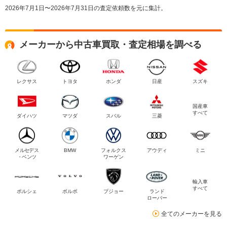
2026年7月1日〜2026年7月31日の査定依頼数を元に集計。
メーカーから中古車買取・査定相場を調べる
レクサス
トヨタ
ホンダ
日産
スズキ
国産車
すべて
ダイハツ
マツダ
スバル
三菱
メルセデス
BMW
フォルクス
アウディ
ミニ
・ベンツ
ワーゲン
輸入車
すべて
ポルシェ
ボルボ
プジョー
ランド
ローバー
全てのメーカーを見る