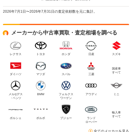
2026年7月1日〜2026年7月31日の査定依頼数を元に集計。
メーカーから中古車買取・査定相場を調べる
レクサス
トヨタ
ホンダ
日産
スズキ
国産車
すべて
ダイハツ
マツダ
スバル
三菱
メルセデス
BMW
フォルクス
アウディ
ミニ
・ベンツ
ワーゲン
輸入車
すべて
ポルシェ
ボルボ
プジョー
ランド
ローバー
全てのメーカーを見る