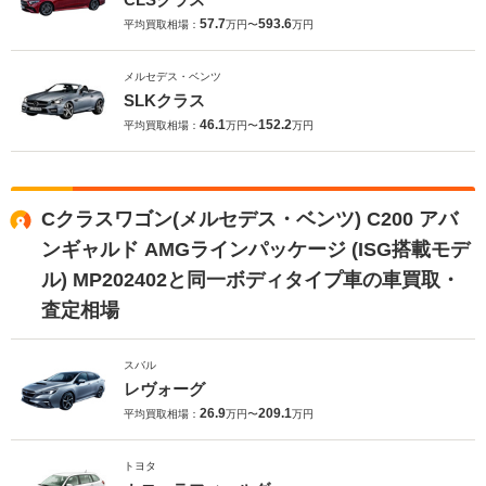
57.7
593.6
平均買取相場：
万円〜
万円
メルセデス・ベンツ
SLKクラス
46.1
152.2
平均買取相場：
万円〜
万円
Cクラスワゴン(メルセデス・ベンツ) C200 アバ
ンギャルド AMGラインパッケージ (ISG搭載モデ
ル) MP202402と同一ボディタイプ車の車買取・
査定相場
スバル
レヴォーグ
26.9
209.1
平均買取相場：
万円〜
万円
トヨタ