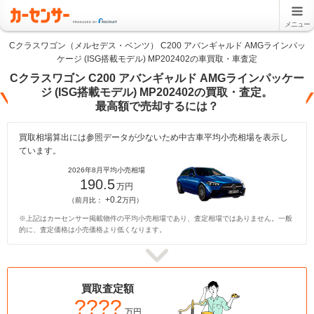
メニュー
Cクラスワゴン（メルセデス・ベンツ） C200 アバンギャルド AMGラインパッ
ケージ (ISG搭載モデル) MP202402の車買取・車査定
Cクラスワゴン C200 アバンギャルド AMGラインパッケー
ジ (ISG搭載モデル) MP202402の買取・査定。
最高額で売却するには？
買取相場算出には参照データが少ないため中古車平均小売相場を表示し
ています。
2026年8月平均小売相場
190.5
万円
+0.2
（前月比：
万円）
※上記はカーセンサー掲載物件の平均小売相場であり、査定相場ではありません。一般
的に、査定価格は小売価格より低くなります。
買取査定額
????
万円