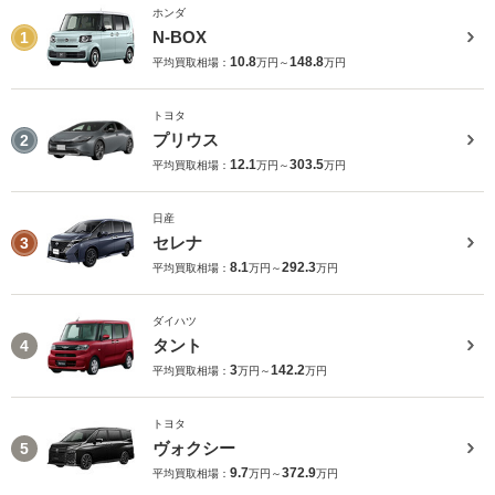
ホンダ
N-BOX
1
10.8
148.8
平均買取相場：
万円～
万円
トヨタ
プリウス
2
12.1
303.5
平均買取相場：
万円～
万円
日産
セレナ
3
8.1
292.3
平均買取相場：
万円～
万円
ダイハツ
タント
4
3
142.2
平均買取相場：
万円～
万円
トヨタ
ヴォクシー
5
9.7
372.9
平均買取相場：
万円～
万円