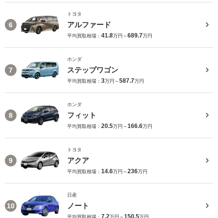
トヨタ
アルファード
6
41.8
689.7
平均買取相場：
万円～
万円
ホンダ
ステップワゴン
7
3
587.7
平均買取相場：
万円～
万円
ホンダ
フィット
8
20.5
166.6
平均買取相場：
万円～
万円
トヨタ
アクア
9
14.6
236
平均買取相場：
万円～
万円
日産
ノート
10
7.2
150.5
平均買取相場：
万円～
万円