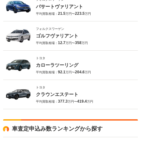
パサートヴァリアント
21.5
223.5
平均買取相場：
万円〜
万円
フォルクスワーゲン
ゴルフヴァリアント
12.7
358
平均買取相場：
万円〜
万円
トヨタ
カローラツーリング
92.1
204.6
平均買取相場：
万円〜
万円
トヨタ
クラウンエステート
377.3
419.4
平均買取相場：
万円〜
万円
車査定申込み数ランキングから探す