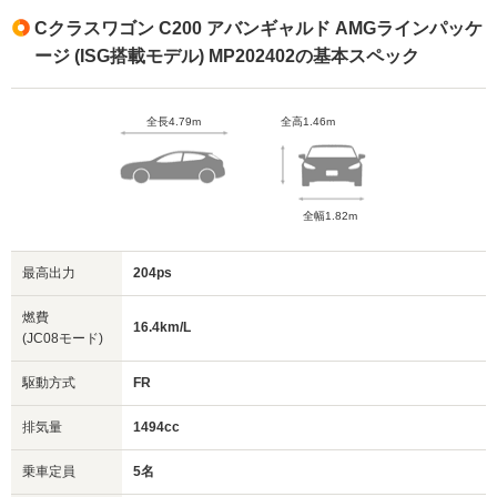
Cクラスワゴン C200 アバンギャルド AMGラインパッケ
ージ (ISG搭載モデル) MP202402の基本スペック
全長4.79m
全高1.46m
全幅1.82m
最高出力
204ps
燃費
16.4km/L
(JC08モード)
駆動方式
FR
排気量
1494cc
乗車定員
5名