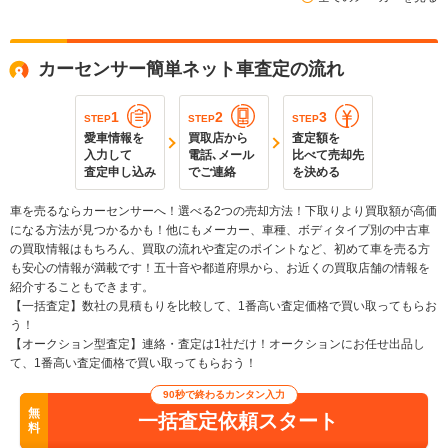
カーセンサー簡単ネット車査定の流れ
1
2
3
STEP
STEP
STEP
愛車情報を
買取店から
査定額を
入力して
電話､メール
比べて売却先
査定申し込み
でご連絡
を決める
車を売るならカーセンサーへ！選べる2つの売却方法！下取りより買取額が高価
になる方法が見つかるかも！他にもメーカー、車種、ボディタイプ別の中古車
の買取情報はもちろん、買取の流れや査定のポイントなど、初めて車を売る方
も安心の情報が満載です！五十音や都道府県から、お近くの買取店舗の情報を
紹介することもできます。
【一括査定】数社の見積もりを比較して、1番高い査定価格で買い取ってもらお
う！
【オークション型査定】連絡・査定は1社だけ！オークションにお任せ出品し
て、1番高い査定価格で買い取ってもらおう！
90秒で終わるカンタン入力
無
一括査定依頼スタート
料