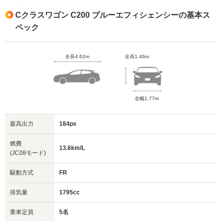
Cクラスワゴン C200 ブルーエフィシェンシーの基本ス
ペック
全長4.62m
全高1.46m
全幅1.77m
最高出力
184ps
燃費
13.6km/L
(JC08モード)
駆動方式
FR
排気量
1795cc
乗車定員
5名