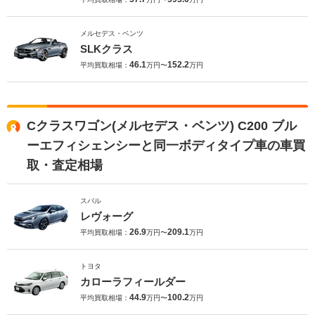
メルセデス・ベンツ
SLKクラス
46.1
152.2
平均買取相場：
万円〜
万円
Cクラスワゴン(メルセデス・ベンツ) C200 ブル
ーエフィシェンシーと同一ボディタイプ車の車買
取・査定相場
スバル
レヴォーグ
26.9
209.1
平均買取相場：
万円〜
万円
トヨタ
カローラフィールダー
44.9
100.2
平均買取相場：
万円〜
万円