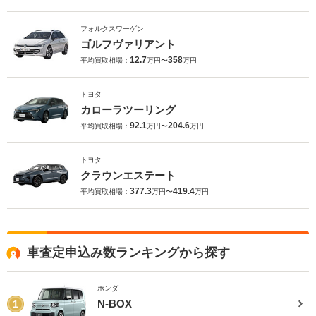
フォルクスワーゲン
ゴルフヴァリアント
12.7
358
平均買取相場：
万円〜
万円
トヨタ
カローラツーリング
92.1
204.6
平均買取相場：
万円〜
万円
トヨタ
クラウンエステート
377.3
419.4
平均買取相場：
万円〜
万円
車査定申込み数ランキングから探す
ホンダ
N-BOX
1