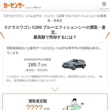
メニュー
Cクラスワゴン（メルセデス・ベンツ） C200 ブルーエフィシェンシーの車買
取・車査定
Cクラスワゴン C200 ブルーエフィシェンシーの買取・査
定。
最高額で売却するには？
買取相場算出には参照データが少ないため中古車平均小売相場を表示し
ています。
2026年8月平均小売相場
189.7
万円
-4.1
（前月比：
万円）
※上記はカーセンサー掲載物件の平均小売相場であり、査定相場ではありません。一般
的に、査定価格は小売価格より低くなります。
買取査定額
????
万円