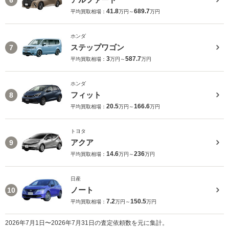
41.8
689.7
平均買取相場：
万円～
万円
ホンダ
ステップワゴン
7
3
587.7
平均買取相場：
万円～
万円
ホンダ
フィット
8
20.5
166.6
平均買取相場：
万円～
万円
トヨタ
アクア
9
14.6
236
平均買取相場：
万円～
万円
日産
ノート
10
7.2
150.5
平均買取相場：
万円～
万円
2026年7月1日〜2026年7月31日の査定依頼数を元に集計。