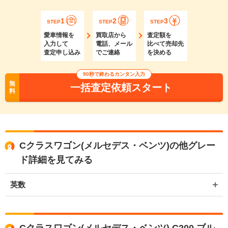
1
2
3
STEP
STEP
STEP
愛車情報を
買取店から
査定額を
入力して
電話、メール
比べて売却先
査定申し込み
でご連絡
を決める
90秒で終わるカンタン入力
無
一括査定依頼スタート
料
Cクラスワゴン(メルセデス・ベンツ)の他グレー
ド詳細を見てみる
英数
Cクラスワゴン(メルセデス・ベンツ) C200 ブル