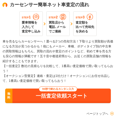
カーセンサー簡単ネット車査定の流れ
1
2
3
STEP
STEP
STEP
愛車情報を
買取店から
査定額を
入力して
電話､メール
比べて売却先
査定申し込み
でご連絡
を決める
車を売るならカーセンサーへ！選べる2つの売却方法！下取りより買取額が高価
になる方法が見つかるかも！他にもメーカー、車種、ボディタイプ別の中古車
の買取情報はもちろん、買取の流れや査定のポイントなど、初めて車を売る方
も安心の情報が満載です！五十音や都道府県から、お近くの買取店舗の情報を
紹介することもできます。
【一括査定】数社の見積もりを比較して、1番高い査定価格で買い取ってもらお
う！
【オークション型査定】連絡・査定は1社だけ！オークションにお任せ出品し
て、1番高い査定価格で買い取ってもらおう！
90秒で終わるカンタン入力
無
一括査定依頼スタート
料
ページトップへ