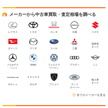
メーカーから中古車買取・査定相場を調べる
レクサス
トヨタ
ホンダ
日産
スズキ
国産車
すべて
ダイハツ
マツダ
スバル
三菱
メルセデス
BMW
フォルクス
アウディ
ミニ
・ベンツ
ワーゲン
輸入車
すべて
ポルシェ
ボルボ
プジョー
ランド
ローバー
全てのメーカーを見る