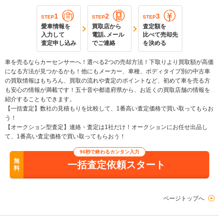
1
2
3
STEP
STEP
STEP
愛車情報を
買取店から
査定額を
入力して
電話､メール
比べて売却先
査定申し込み
でご連絡
を決める
車を売るならカーセンサーへ！選べる2つの売却方法！下取りより買取額が高価
になる方法が見つかるかも！他にもメーカー、車種、ボディタイプ別の中古車
の買取情報はもちろん、買取の流れや査定のポイントなど、初めて車を売る方
も安心の情報が満載です！五十音や都道府県から、お近くの買取店舗の情報を
紹介することもできます。
【一括査定】数社の見積もりを比較して、1番高い査定価格で買い取ってもらお
う！
【オークション型査定】連絡・査定は1社だけ！オークションにお任せ出品し
て、1番高い査定価格で買い取ってもらおう！
90秒で終わるカンタン入力
無
一括査定依頼スタート
料
ページトップへ