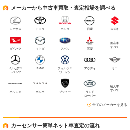
メーカーから中古車買取・査定相場を調べる
レクサス
トヨタ
ホンダ
日産
スズキ
国産車
すべて
ダイハツ
マツダ
スバル
三菱
メルセデス
BMW
フォルクス
アウディ
ミニ
・ベンツ
ワーゲン
輸入車
すべて
ポルシェ
ボルボ
プジョー
ランド
ローバー
全てのメーカーを見る
カーセンサー簡単ネット車査定の流れ