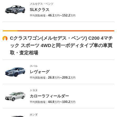
メルセデス・ベンツ
SLKクラス
46.1
152.2
平均買取相場：
万円〜
万円
Cクラスワゴン(メルセデス・ベンツ) C200 4マチ
ック スポーツ 4WDと同一ボディタイプ車の車買
取・査定相場
スバル
レヴォーグ
26.9
209.1
平均買取相場：
万円〜
万円
トヨタ
カローラフィールダー
44.9
100.2
平均買取相場：
万円〜
万円
ホンダ