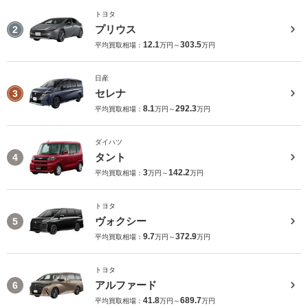
トヨタ
プリウス
2
12.1
303.5
平均買取相場：
万円～
万円
日産
セレナ
3
8.1
292.3
平均買取相場：
万円～
万円
ダイハツ
タント
4
3
142.2
平均買取相場：
万円～
万円
トヨタ
ヴォクシー
5
9.7
372.9
平均買取相場：
万円～
万円
トヨタ
アルファード
6
41.8
689.7
平均買取相場：
万円～
万円