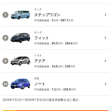
ホンダ
ステップワゴン
7
3
587.7
平均買取相場：
万円～
万円
ホンダ
フィット
8
20.5
166.6
平均買取相場：
万円～
万円
トヨタ
アクア
9
14.6
236
平均買取相場：
万円～
万円
日産
ノート
10
7.2
150.5
平均買取相場：
万円～
万円
2026年7月1日〜2026年7月31日の査定依頼数を元に集計。