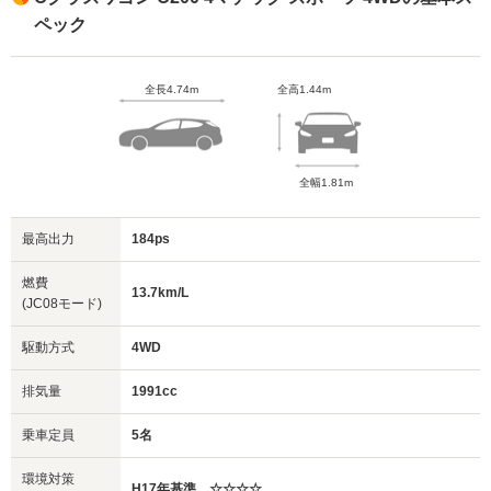
ペック
全長4.74m
全高1.44m
全幅1.81m
最高出力
184ps
燃費
13.7km/L
(JC08モード)
駆動方式
4WD
排気量
1991cc
乗車定員
5名
環境対策
H17年基準 ☆☆☆☆