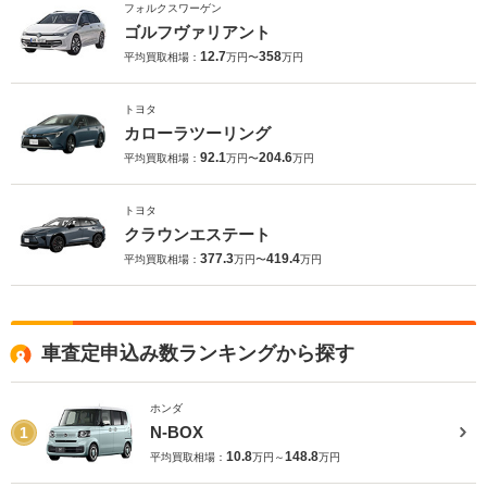
フォルクスワーゲン
ゴルフヴァリアント
12.7
358
平均買取相場：
万円〜
万円
トヨタ
カローラツーリング
92.1
204.6
平均買取相場：
万円〜
万円
トヨタ
クラウンエステート
377.3
419.4
平均買取相場：
万円〜
万円
車査定申込み数ランキングから探す
ホンダ
N-BOX
1
10.8
148.8
平均買取相場：
万円～
万円