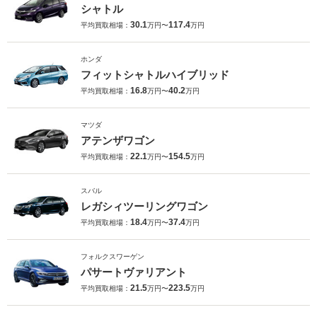
シャトル
30.1
117.4
平均買取相場：
万円〜
万円
ホンダ
フィットシャトルハイブリッド
16.8
40.2
平均買取相場：
万円〜
万円
マツダ
アテンザワゴン
22.1
154.5
平均買取相場：
万円〜
万円
スバル
レガシィツーリングワゴン
18.4
37.4
平均買取相場：
万円〜
万円
フォルクスワーゲン
パサートヴァリアント
21.5
223.5
平均買取相場：
万円〜
万円