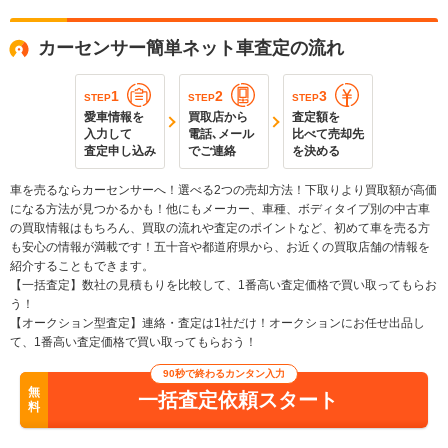
カーセンサー簡単ネット車査定の流れ
1
2
3
STEP
STEP
STEP
愛車情報を
買取店から
査定額を
入力して
電話､メール
比べて売却先
査定申し込み
でご連絡
を決める
車を売るならカーセンサーへ！選べる2つの売却方法！下取りより買取額が高価
になる方法が見つかるかも！他にもメーカー、車種、ボディタイプ別の中古車
の買取情報はもちろん、買取の流れや査定のポイントなど、初めて車を売る方
も安心の情報が満載です！五十音や都道府県から、お近くの買取店舗の情報を
紹介することもできます。
【一括査定】数社の見積もりを比較して、1番高い査定価格で買い取ってもらお
う！
【オークション型査定】連絡・査定は1社だけ！オークションにお任せ出品し
て、1番高い査定価格で買い取ってもらおう！
90秒で終わるカンタン入力
無
一括査定依頼スタート
料