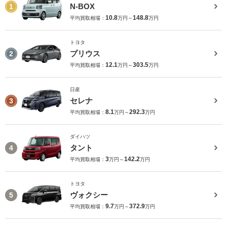
N-BOX
1
10.8
148.8
平均買取相場：
万円～
万円
トヨタ
プリウス
2
12.1
303.5
平均買取相場：
万円～
万円
日産
セレナ
3
8.1
292.3
平均買取相場：
万円～
万円
ダイハツ
タント
4
3
142.2
平均買取相場：
万円～
万円
トヨタ
ヴォクシー
5
9.7
372.9
平均買取相場：
万円～
万円