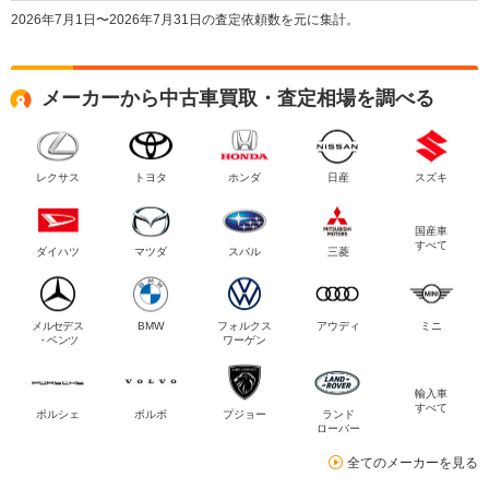
2026年7月1日〜2026年7月31日の査定依頼数を元に集計。
メーカーから中古車買取・査定相場を調べる
レクサス
トヨタ
ホンダ
日産
スズキ
国産車
すべて
ダイハツ
マツダ
スバル
三菱
メルセデス
BMW
フォルクス
アウディ
ミニ
・ベンツ
ワーゲン
輸入車
すべて
ポルシェ
ボルボ
プジョー
ランド
ローバー
全てのメーカーを見る