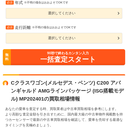
年式
必須
※不明の場合はおおよそでOKです
選択してください
走行距離
必須
※不明の場合はおおよそでOKです
選択してください
90
秒で終わるカンタン入力
無
一括査定スタート
料
Cクラスワゴン(メルセデス・ベンツ) C200 アバ
ンギャルド AMGラインパッケージ (ISG搭載モデ
ル) MP202401の買取相場情報
あなたの愛車を査定する時、買取業者は中古車買取相場を参考にします。
より高額な査定金額を引き出すために、国内最大級の中古車物件掲載数を持
つカーセンサーで最新の中古車買取相場を確認して、愛車を売却する最適な
タイミングを見極めましょう。