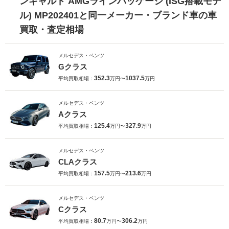
ンギャルド AMGラインパッケージ (ISG搭載モデ
ル) MP202401と同一メーカー・ブランド車の車
買取・査定相場
メルセデス・ベンツ
Gクラス
352.3
1037.5
平均買取相場：
万円〜
万円
メルセデス・ベンツ
Aクラス
125.4
327.9
平均買取相場：
万円〜
万円
メルセデス・ベンツ
CLAクラス
157.5
213.6
平均買取相場：
万円〜
万円
メルセデス・ベンツ
Cクラス
80.7
306.2
平均買取相場：
万円〜
万円