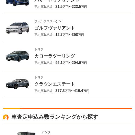
21.5
223.5
平均買取相場：
万円〜
万円
フォルクスワーゲン
ゴルフヴァリアント
12.7
358
平均買取相場：
万円〜
万円
トヨタ
カローラツーリング
92.1
204.6
平均買取相場：
万円〜
万円
トヨタ
クラウンエステート
377.3
419.4
平均買取相場：
万円〜
万円
車査定申込み数ランキングから探す
ホンダ