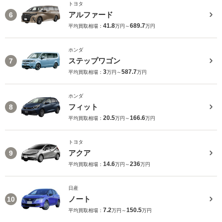
トヨタ
アルファード
6
41.8
689.7
平均買取相場：
万円～
万円
ホンダ
ステップワゴン
7
3
587.7
平均買取相場：
万円～
万円
ホンダ
フィット
8
20.5
166.6
平均買取相場：
万円～
万円
トヨタ
アクア
9
14.6
236
平均買取相場：
万円～
万円
日産
ノート
10
7.2
150.5
平均買取相場：
万円～
万円