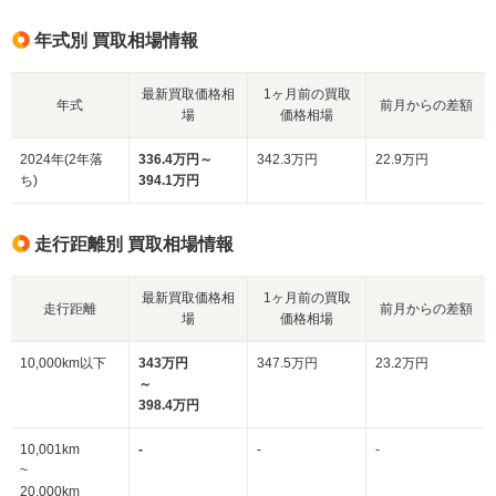
年式別 買取相場情報
最新買取価格相
1ヶ月前の買取
年式
前月からの差額
場
価格相場
2024年(2年落
336.4万円～
342.3万円
22.9万円
ち)
394.1万円
走行距離別 買取相場情報
最新買取価格相
1ヶ月前の買取
走行距離
前月からの差額
場
価格相場
10,000km以下
343万円
347.5万円
23.2万円
～
398.4万円
10,001km
-
-
-
~
20,000km