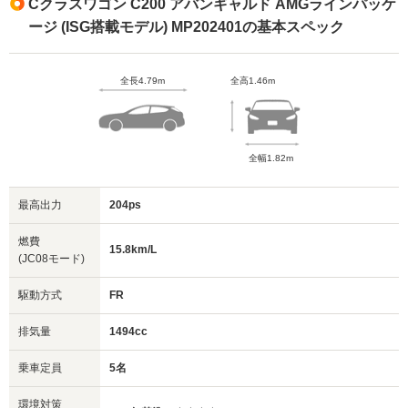
Cクラスワゴン C200 アバンギャルド AMGラインパッケ
ージ (ISG搭載モデル) MP202401の基本スペック
全長4.79m
全高1.46m
全幅1.82m
最高出力
204ps
燃費
15.8km/L
(JC08モード)
駆動方式
FR
排気量
1494cc
乗車定員
5名
環境対策