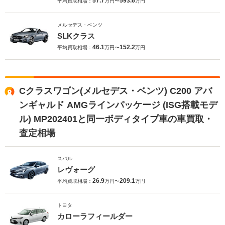
57.7
593.6
平均買取相場：
万円〜
万円
メルセデス・ベンツ
SLKクラス
46.1
152.2
平均買取相場：
万円〜
万円
Cクラスワゴン(メルセデス・ベンツ) C200 アバ
ンギャルド AMGラインパッケージ (ISG搭載モデ
ル) MP202401と同一ボディタイプ車の車買取・
査定相場
スバル
レヴォーグ
26.9
209.1
平均買取相場：
万円〜
万円
トヨタ
カローラフィールダー