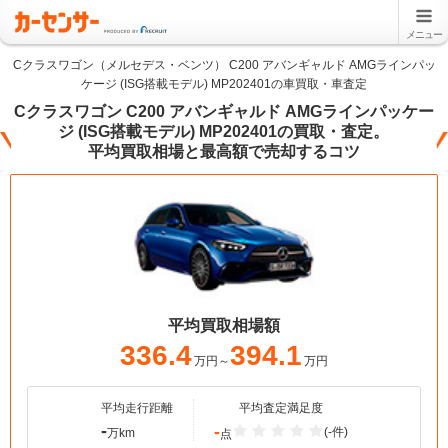
メニュー
Cクラスワゴン（メルセデス・ベンツ） C200 アバンギャルド AMGラインパッ
ケージ (ISG搭載モデル) MP202401の車買取・車査定
Cクラスワゴン C200 アバンギャルド AMGラインパッケー
ジ (ISG搭載モデル) MP202401の買取・査定。
平均買取相場と最高額で売却するコツ
平均買取相場額
336.4
394.1
万円～
万円
平均走行距離
平均査定満足度
-
-
(-件)
万km
点