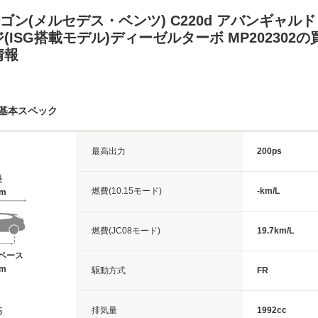
ゴン(メルセデス・ベンツ) C220d アバンギャルド
(ISG搭載モデル)ディーゼルターボ MP202302
情報
基本スペック
最高出力
200ps
長
燃費(10.15モード)
-km/L
9m
燃費(JC08モード)
19.7km/L
ベース
7m
駆動方式
FR
排気量
1992cc
高