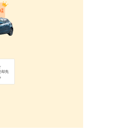
を
売却先
る