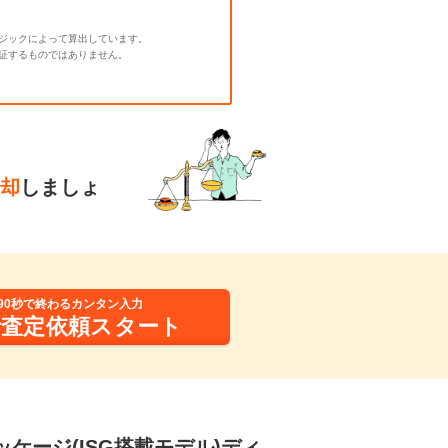
ジックによって算出しています。
証するものではありません。
却
しましょ
90秒で終わるカンタン入力
括査定依頼スタート
ッケージ(ISG搭載モデル)ディ