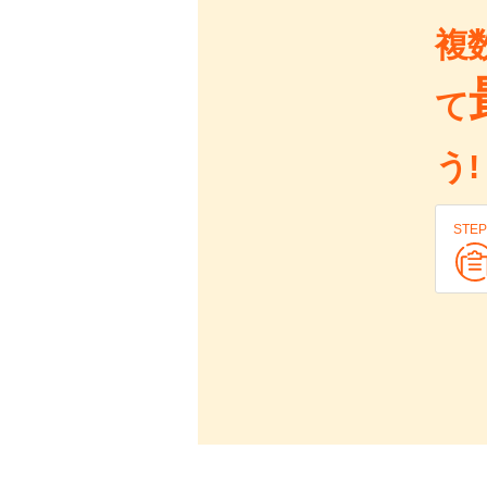
複
て
う!
STEP