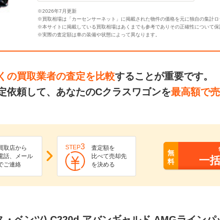
※2026年7月更新
※買取相場は「カーセンサーネット」に掲載された物件の価格を元に独自の集計ロ
※本サイトに掲載している買取相場はあくまでも参考でありその正確性について保
※実際の査定額は車の装備や状態によって異なります。
くの買取業者の査定を比較
することが重要です。
定依頼して、あなたのCクラスワゴンを
最高額で売
3
STEP
買取店から
査定額を
無
電話、メール
比べて売却先
一
料
でご連絡
を決める
・ベンツ) C220d アバンギャルド AMGラインパ