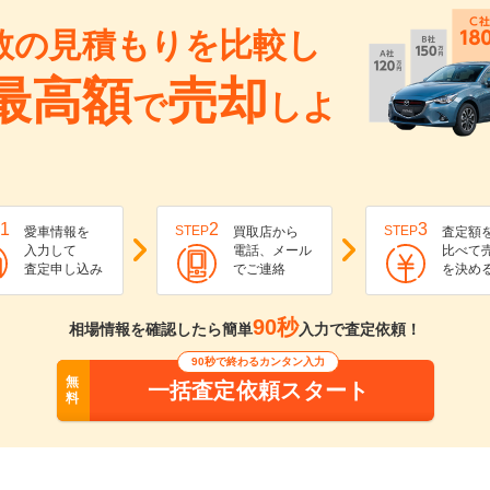
数の見積もりを比較し
最高額
売却
で
しよ
1
2
3
STEP
STEP
愛車情報を
買取店から
査定額
入力して
電話、メール
比べて
査定申し込み
でご連絡
を決め
90秒
相場情報を確認したら簡単
入力で査定依頼！
90秒で終わるカンタン入力
無
一括査定依頼スタート
料