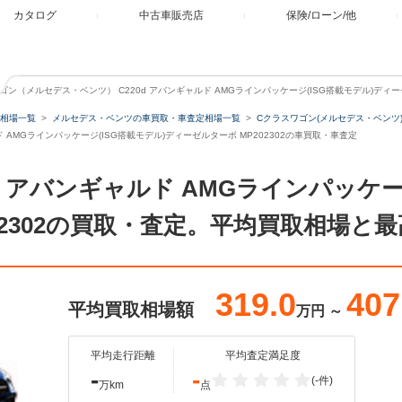
カタログ
中古車販売店
保険/ローン/他
ゴン（メルセデス・ベンツ） C220d アバンギャルド AMGラインパッケージ(ISG搭載モデル)ディー
相場一覧
メルセデス・ベンツの車買取・車査定相場一覧
Cクラスワゴン(メルセデス・ベンツ
ド AMGラインパッケージ(ISG搭載モデル)ディーゼルターボ MP202302の車買取・車査定
d アバンギャルド AMGラインパッケー
02302の買取・査定。平均買取相場と
319.0
407
平均買取相場額
万円
～
平均走行距離
平均査定満足度
-
-
(-件)
万km
点