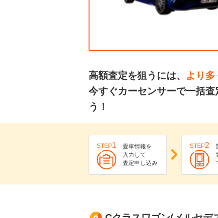
高額査定を狙うには、
より多
今すぐカーセンサーで一括査
う！
1
2
STEP
STEP
愛車情報を
入力して
査定申し込み
Cクラスワゴン(メルセデス