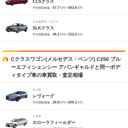
CLSクラス
57.7
593.6
平均買取相場：
万円〜
万円
メルセデス・ベンツ
SLKクラス
46.1
152.2
平均買取相場：
万円〜
万円
Cクラスワゴン(メルセデス・ベンツ) C250 ブル
ーエフィシェンシー アバンギャルドと同一ボデ
ィタイプ車の車買取・査定相場
スバル
レヴォーグ
26.9
209.1
平均買取相場：
万円〜
万円
トヨタ
カローラフィールダー