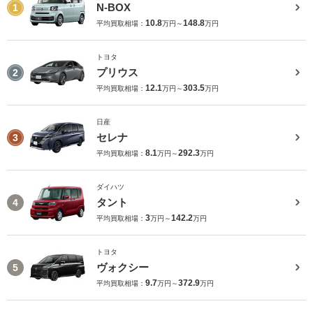
N-BOX
1
10.8
148.8
平均買取相場：
万円～
万円
トヨタ
プリウス
2
12.1
303.5
平均買取相場：
万円～
万円
日産
セレナ
3
8.1
292.3
平均買取相場：
万円～
万円
ダイハツ
タント
4
3
142.2
平均買取相場：
万円～
万円
トヨタ
ヴォクシー
5
9.7
372.9
平均買取相場：
万円～
万円