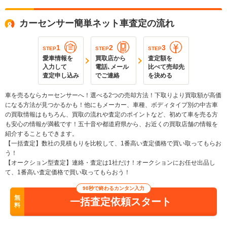
カーセンサー簡単ネット車査定の流れ
1
2
3
STEP
STEP
STEP
愛車情報を
買取店から
査定額を
入力して
電話､メール
比べて売却先
査定申し込み
でご連絡
を決める
車を売るならカーセンサーへ！選べる2つの売却方法！下取りより買取額が高価
になる方法が見つかるかも！他にもメーカー、車種、ボディタイプ別の中古車
の買取情報はもちろん、買取の流れや査定のポイントなど、初めて車を売る方
も安心の情報が満載です！五十音や都道府県から、お近くの買取店舗の情報を
紹介することもできます。
【一括査定】数社の見積もりを比較して、1番高い査定価格で買い取ってもらお
う！
【オークション型査定】連絡・査定は1社だけ！オークションにお任せ出品し
て、1番高い査定価格で買い取ってもらおう！
90秒で終わるカンタン入力
無
一括査定依頼スタート
料