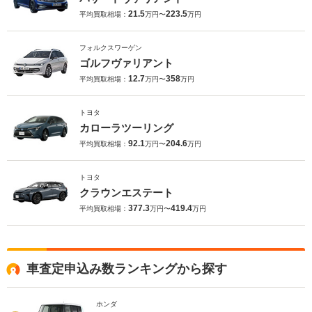
21.5
223.5
平均買取相場：
万円〜
万円
フォルクスワーゲン
ゴルフヴァリアント
12.7
358
平均買取相場：
万円〜
万円
トヨタ
カローラツーリング
92.1
204.6
平均買取相場：
万円〜
万円
トヨタ
クラウンエステート
377.3
419.4
平均買取相場：
万円〜
万円
車査定申込み数ランキングから探す
ホンダ