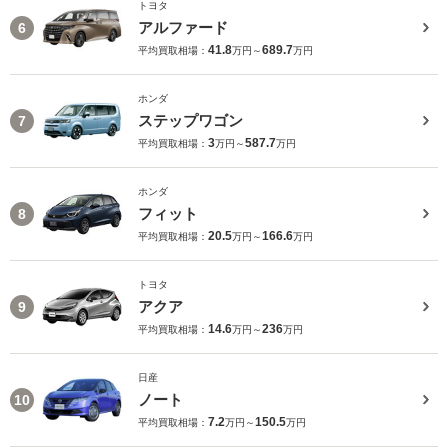
トヨタ
アルファード
6
41.8
689.7
平均買取相場：
万円～
万円
ホンダ
ステップワゴン
7
3
587.7
平均買取相場：
万円～
万円
ホンダ
フィット
8
20.5
166.6
平均買取相場：
万円～
万円
トヨタ
アクア
9
14.6
236
平均買取相場：
万円～
万円
日産
ノート
10
7.2
150.5
平均買取相場：
万円～
万円