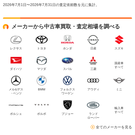
2026年7月1日〜2026年7月31日の査定依頼数を元に集計。
メーカーから中古車買取・査定相場を調べる
レクサス
トヨタ
ホンダ
日産
スズキ
国産車
すべて
ダイハツ
マツダ
スバル
三菱
メルセデス
BMW
フォルクス
アウディ
ミニ
・ベンツ
ワーゲン
輸入車
すべて
ポルシェ
ボルボ
プジョー
ランド
ローバー
全てのメーカーを見る