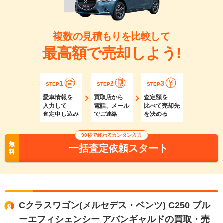
複数の見積もりを比較して
最高額で売却しよう!
1
2
3
STEP
STEP
STEP
愛車情報を
買取店から
査定額を
入力して
電話、メール
比べて売却先
査定申し込み
でご連絡
を決める
90秒で終わるカンタン入力
無
一括査定依頼スタート
料
Cクラスワゴン(メルセデス・ベンツ) C250 ブル
ーエフィシェンシー アバンギャルドの買取・売