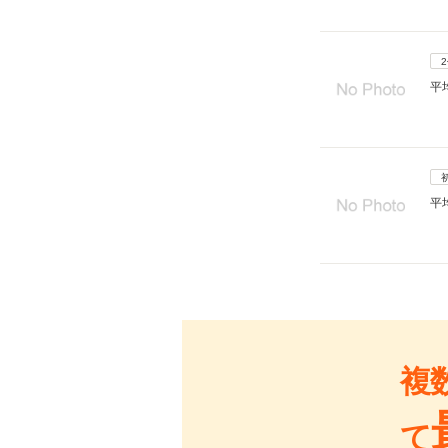
平
平
複
て