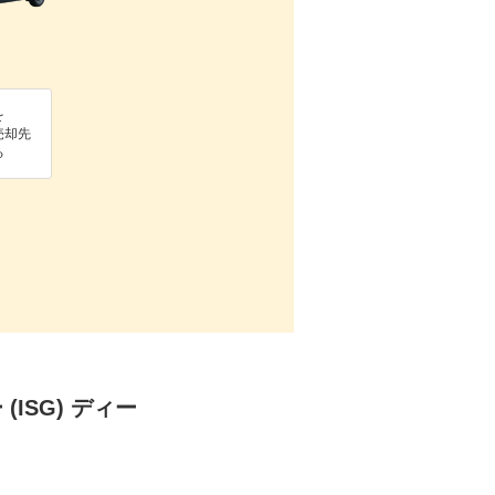
を
売却先
る
ISG) ディー