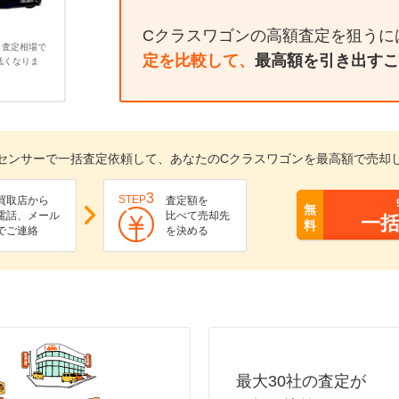
Cクラスワゴンの高額査定を狙うに
、査定相場で
定を比較して、
最高額を引き出すこ
低くなりま
センサーで一括査定依頼して、あなたのCクラスワゴンを最高額で売却
3
STEP
買取店から
査定額を
無
電話、メール
比べて売却先
一
料
でご連絡
を決める
最大30社の査定が