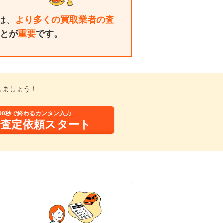
は、
より多くの買取業者の査
とが
重要
です。
しましょう！
90秒で終わるカンタン入力
括査定依頼スタート