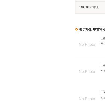
140,001km以上
モデル別 中古車
平
平
平