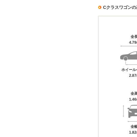
Cクラスワゴンの
全
4.7
ホイール
2.8
全
1.4
全
1.8