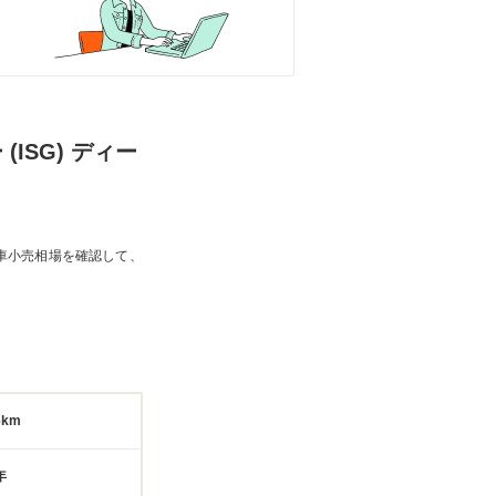
ISG) ディー
車小売相場を確認して、
6km
年