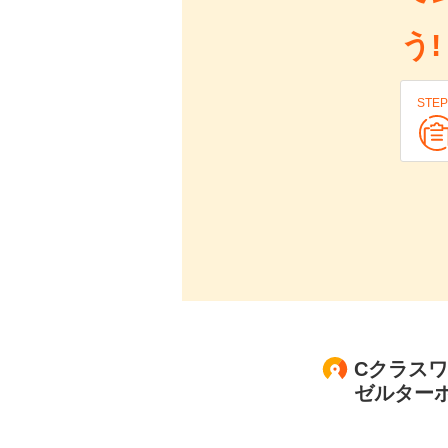
う!
STEP
Cクラスワゴ
ゼルターボ