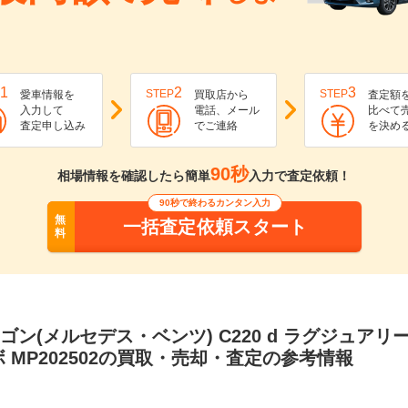
1
2
3
STEP
STEP
愛車情報を
買取店から
査定額
入力して
電話、メール
比べて
査定申し込み
でご連絡
を決め
90秒
相場情報を確認したら簡単
入力で査定依頼！
90秒で終わるカンタン入力
無
一括査定依頼スタート
料
ン(メルセデス・ベンツ) C220 d ラグジュアリー (
 MP202502の買取・売却・査定の参考情報