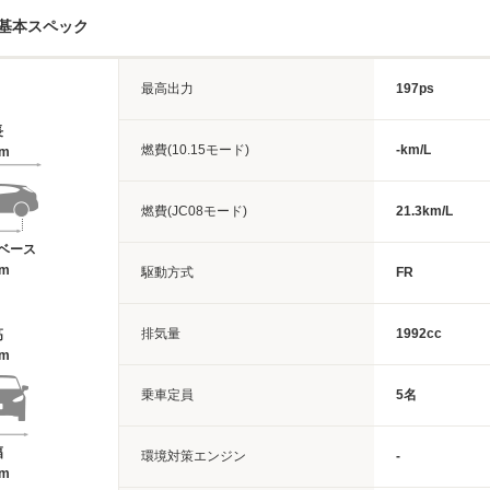
基本スペック
最高出力
197ps
長
燃費(10.15モード)
-km/L
9m
燃費(JC08モード)
21.3km/L
ベース
7m
駆動方式
FR
排気量
1992cc
高
6m
乗車定員
5名
幅
環境対策エンジン
-
2m