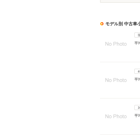
モデル別 中古車
平
平
平