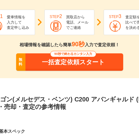
1
2
3
STEP
STEP
愛車情報を
買取店から
査定額
入力して
電話、メール
比べて
査定申し込み
でご連絡
を決め
90秒
相場情報を確認したら簡単
入力で査定依頼！
90秒で終わるカンタン入力
無
一括査定依頼スタート
料
ゴン(メルセデス・ベンツ) C200 アバンギャルド (
取・売却・査定の参考情報
基本スペック