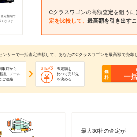
Cクラスワゴンの高額査定を狙うに
、査定相場で
定を比較して、
最高額を引き出すこ
低くなりま
センサーで一括査定依頼して、あなたのCクラスワゴンを最高額で売却
3
STEP
買取店から
査定額を
無
電話、メール
比べて売却先
一
料
でご連絡
を決める
最大30社の査定が