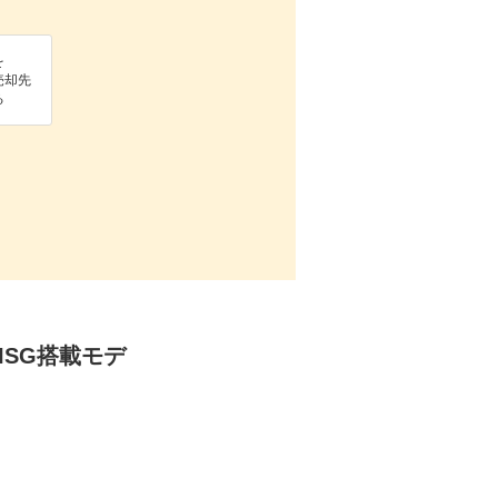
を
売却先
る
ISG搭載モデ