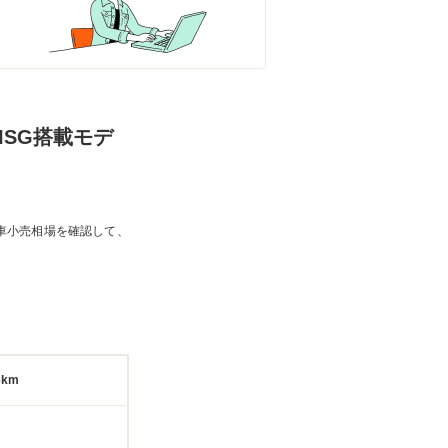
ISG搭載モデ
車小売相場を確認して、
6km