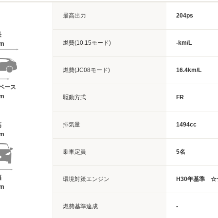
最高出力
204ps
長
燃費(10.15モード)
-km/L
6m
燃費(JC08モード)
16.4km/L
ベース
7m
駆動方式
FR
排気量
1494cc
高
6m
乗車定員
5名
幅
環境対策エンジン
H30年基準 
2m
燃費基準達成
-