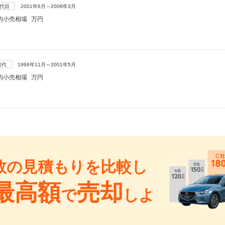
2代目
2001年6月～2008年3月
均小売相場
万円
初代
1996年11月～2001年5月
均小売相場
万円
数の見積もりを比較し
最高額
売却
で
しよ