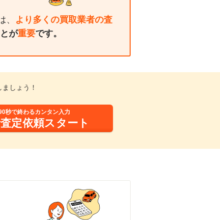
は、
より多くの買取業者の査
とが
重要
です。
しましょう！
90秒で終わるカンタン入力
括査定依頼スタート