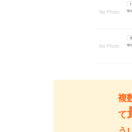
平
平
複
て
う!