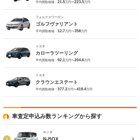
21.5
223.5
平均買取相場：
万円〜
万円
フォルクスワーゲン
ゴルフヴァリアント
12.7
358
平均買取相場：
万円〜
万円
トヨタ
カローラツーリング
92.1
204.6
平均買取相場：
万円〜
万円
トヨタ
クラウンエステート
377.3
419.4
平均買取相場：
万円〜
万円
車査定申込み数ランキングから探す
ホンダ
N-BOX
1