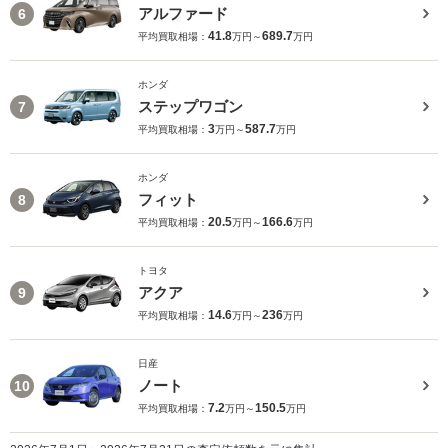
アルファード
6
41.8
689.7
平均買取相場：
万円～
万円
ホンダ
ステップワゴン
7
3
587.7
平均買取相場：
万円～
万円
ホンダ
フィット
8
20.5
166.6
平均買取相場：
万円～
万円
トヨタ
アクア
9
14.6
236
平均買取相場：
万円～
万円
日産
ノート
10
7.2
150.5
平均買取相場：
万円～
万円