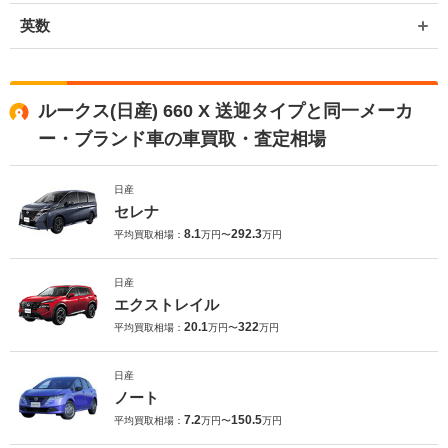
英数
ルークス(日産) 660 X 送迎タイプと同一メーカ
ー・ブランド車の車買取・査定相場
日産
セレナ
8.1
292.3
平均買取相場：
万円〜
万円
日産
エクストレイル
20.1
322
平均買取相場：
万円〜
万円
日産
ノート
7.2
150.5
平均買取相場：
万円〜
万円