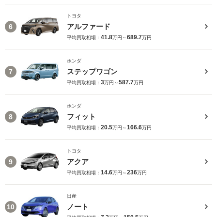
トヨタ
アルファード
6
41.8
689.7
平均買取相場：
万円～
万円
ホンダ
ステップワゴン
7
3
587.7
平均買取相場：
万円～
万円
ホンダ
フィット
8
20.5
166.6
平均買取相場：
万円～
万円
トヨタ
アクア
9
14.6
236
平均買取相場：
万円～
万円
日産
ノート
10