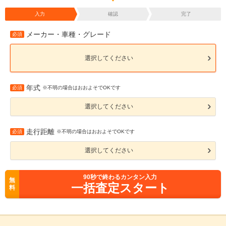
入力
確認
完了
メーカー・車種・グレード
必須
選択してください
年式
必須
※不明の場合はおおよそでOKです
選択してください
走行距離
必須
※不明の場合はおおよそでOKです
選択してください
90
秒で終わるカンタン入力
無
一括査定スタート
料