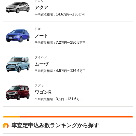
トヨタ
アクア
14.6
236
平均買取相場：
万円〜
万円
日産
ノート
7.2
150.5
平均買取相場：
万円〜
万円
ダイハツ
ムーヴ
4.5
136.6
平均買取相場：
万円〜
万円
スズキ
ワゴンR
3
121.6
平均買取相場：
万円〜
万円
車査定申込み数ランキングから探す