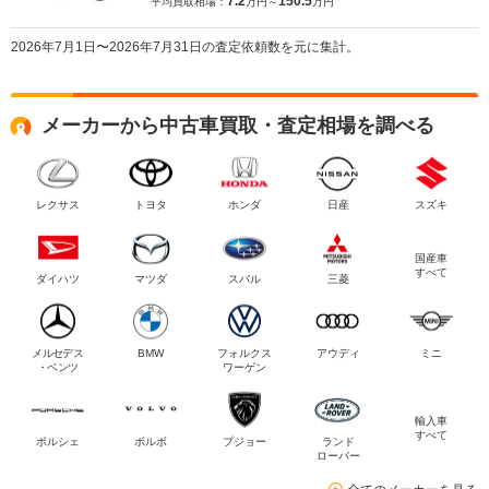
7.2
150.5
平均買取相場：
万円～
万円
2026年7月1日〜2026年7月31日の査定依頼数を元に集計。
メーカーから中古車買取・査定相場を調べる
レクサス
トヨタ
ホンダ
日産
スズキ
国産車
すべて
ダイハツ
マツダ
スバル
三菱
メルセデス
BMW
フォルクス
アウディ
ミニ
・ベンツ
ワーゲン
輸入車
すべて
ポルシェ
ボルボ
プジョー
ランド
ローバー