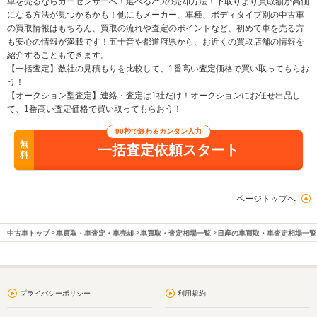
車を売るならカーセンサーへ！選べる2つの売却方法！下取りより買取額が高価
になる方法が見つかるかも！他にもメーカー、車種、ボディタイプ別の中古車
の買取情報はもちろん、買取の流れや査定のポイントなど、初めて車を売る方
も安心の情報が満載です！五十音や都道府県から、お近くの買取店舗の情報を
紹介することもできます。
【一括査定】数社の見積もりを比較して、1番高い査定価格で買い取ってもらお
う！
【オークション型査定】連絡・査定は1社だけ！オークションにお任せ出品し
て、1番高い査定価格で買い取ってもらおう！
90秒で終わるカンタン入力
無
一括査定依頼スタート
料
ページトップへ
中古車トップ
車買取・車査定・車売却
車買取・査定相場一覧
日産の車買取・車査定相場一覧
プライバシーポリシー
利用規約