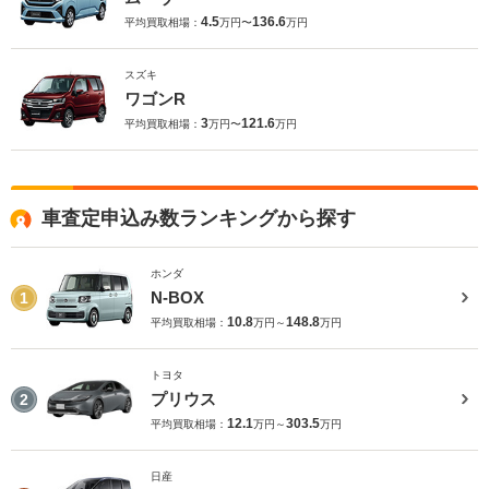
4.5
136.6
平均買取相場：
万円〜
万円
スズキ
ワゴンR
3
121.6
平均買取相場：
万円〜
万円
車査定申込み数ランキングから探す
ホンダ
N-BOX
1
10.8
148.8
平均買取相場：
万円～
万円
トヨタ
プリウス
2
12.1
303.5
平均買取相場：
万円～
万円
日産