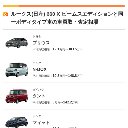
ルークス(日産) 660 X ビームスエディションと同
一ボディタイプ車の車買取・査定相場
トヨタ
プリウス
12.1
303.5
平均買取相場：
万円〜
万円
ホンダ
N-BOX
10.8
148.8
平均買取相場：
万円〜
万円
ダイハツ
タント
3
142.2
平均買取相場：
万円〜
万円
ホンダ
フィット