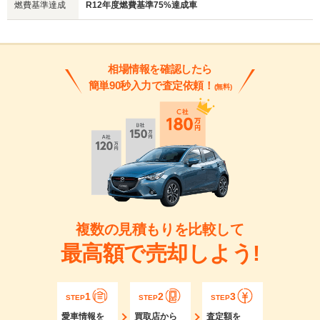
燃費基準達成
R12年度燃費基準75%達成車
相場情報を確認したら
簡単90秒入力で査定依頼！
(無料)
複数の見積もりを比較して
最高額で売却しよう!
1
2
3
STEP
STEP
STEP
愛車情報を
買取店から
査定額を