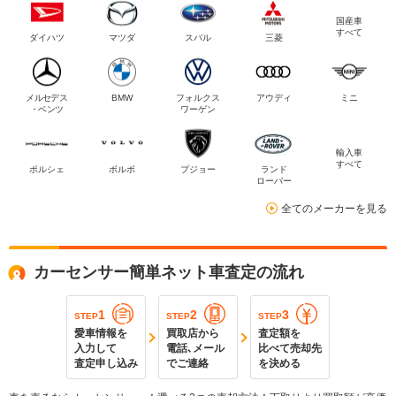
国産車
すべて
ダイハツ
マツダ
スバル
三菱
メルセデス
BMW
フォルクス
アウディ
ミニ
・ベンツ
ワーゲン
輸入車
すべて
ポルシェ
ボルボ
プジョー
ランド
ローバー
全てのメーカーを見る
カーセンサー簡単ネット車査定の流れ
1
2
3
STEP
STEP
STEP
愛車情報を
買取店から
査定額を
入力して
電話､メール
比べて売却先
査定申し込み
でご連絡
を決める