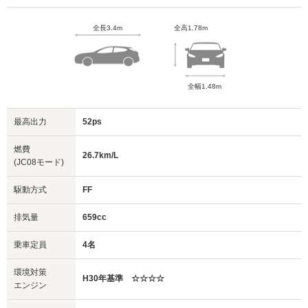
全長3.4m
全高1.78m
全幅1.48m
最高出力
52ps
燃費
26.7km/L
(JC08モード)
駆動方式
FF
排気量
659cc
乗車定員
4名
環境対策
H30年基準 ☆☆☆☆
エンジン