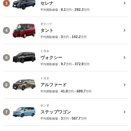
セレナ
3
8.1
292.3
平均買取相場：
万円～
万円
ダイハツ
タント
4
3
142.2
平均買取相場：
万円～
万円
トヨタ
ヴォクシー
5
9.7
372.9
平均買取相場：
万円～
万円
トヨタ
アルファード
6
41.8
689.7
平均買取相場：
万円～
万円
ホンダ
ステップワゴン
7
3
587.7
平均買取相場：
万円～
万円