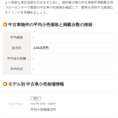
より高額な査定金額を引き出すために、国内最大級の中古車物件掲載数を持
つカーセンサーで最新の中古車小売相場を確認して、愛車を売却する最適な
タイミングを見極めましょう。
中古車物件の平均小売価格と掲載台数の推移
平均価格
-
前月比
-134.8万円
平均走行距離
-
平均年式
-
モデル別 中古車小売相場情報
現行
2025年10月～生産中
平均小売相場
万円