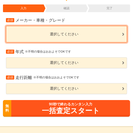
入力
確認
完了
メーカー・車種・グレード
必須
選択してください
年式
必須
※不明の場合はおおよそでOKです
選択してください
走行距離
必須
※不明の場合はおおよそでOKです
選択してください
90
秒で終わるカンタン入力
無
一括査定スタート
料