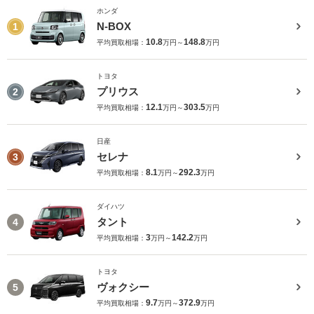
ホンダ
N-BOX
1
10.8
148.8
平均買取相場：
万円～
万円
トヨタ
プリウス
2
12.1
303.5
平均買取相場：
万円～
万円
日産
セレナ
3
8.1
292.3
平均買取相場：
万円～
万円
ダイハツ
タント
4
3
142.2
平均買取相場：
万円～
万円
トヨタ
ヴォクシー
5
9.7
372.9
平均買取相場：
万円～
万円