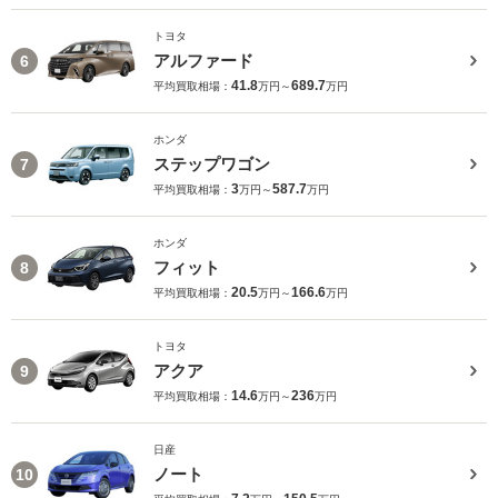
トヨタ
アルファード
6
41.8
689.7
平均買取相場：
万円～
万円
ホンダ
ステップワゴン
7
3
587.7
平均買取相場：
万円～
万円
ホンダ
フィット
8
20.5
166.6
平均買取相場：
万円～
万円
トヨタ
アクア
9
14.6
236
平均買取相場：
万円～
万円
日産
ノート
10