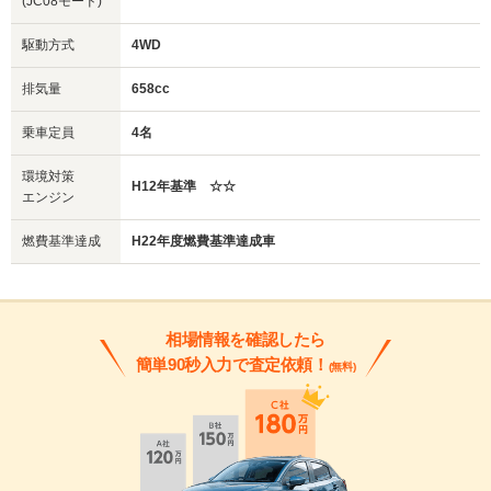
(JC08モード)
駆動方式
4WD
排気量
658cc
乗車定員
4名
環境対策
H12年基準 ☆☆
エンジン
燃費基準達成
H22年度燃費基準達成車
相場情報を確認したら
簡単90秒入力で査定依頼！
(無料)