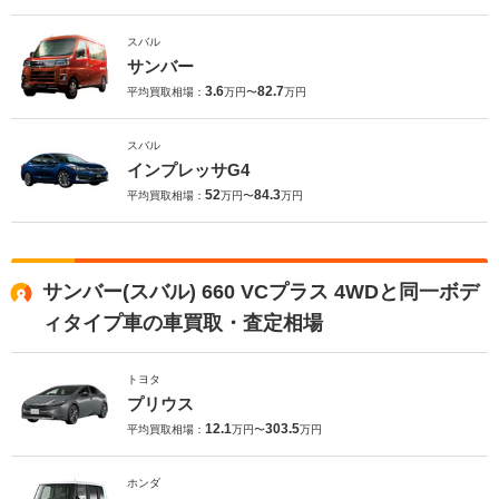
スバル
サンバー
3.6
82.7
平均買取相場：
万円〜
万円
スバル
インプレッサG4
52
84.3
平均買取相場：
万円〜
万円
サンバー(スバル) 660 VCプラス 4WDと同一ボデ
ィタイプ車の車買取・査定相場
トヨタ
プリウス
12.1
303.5
平均買取相場：
万円〜
万円
ホンダ