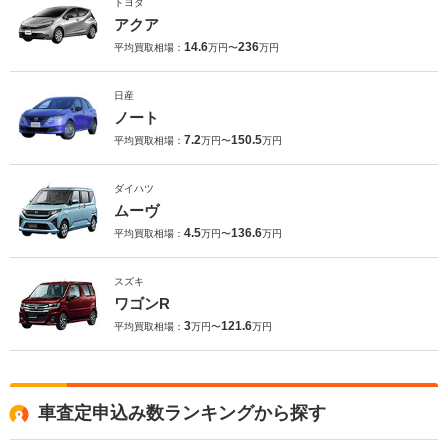
トヨタ
アクア
14.6
236
平均買取相場：
万円〜
万円
日産
ノート
7.2
150.5
平均買取相場：
万円〜
万円
ダイハツ
ムーヴ
4.5
136.6
平均買取相場：
万円〜
万円
スズキ
ワゴンR
3
121.6
平均買取相場：
万円〜
万円
車査定申込み数ランキングから探す