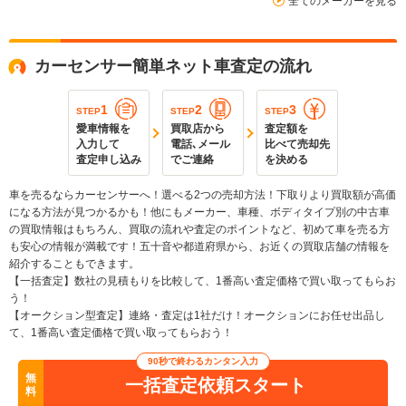
全てのメーカーを見る
カーセンサー簡単ネット車査定の流れ
1
2
3
STEP
STEP
STEP
愛車情報を
買取店から
査定額を
入力して
電話､メール
比べて売却先
査定申し込み
でご連絡
を決める
車を売るならカーセンサーへ！選べる2つの売却方法！下取りより買取額が高価
になる方法が見つかるかも！他にもメーカー、車種、ボディタイプ別の中古車
の買取情報はもちろん、買取の流れや査定のポイントなど、初めて車を売る方
も安心の情報が満載です！五十音や都道府県から、お近くの買取店舗の情報を
紹介することもできます。
【一括査定】数社の見積もりを比較して、1番高い査定価格で買い取ってもらお
う！
【オークション型査定】連絡・査定は1社だけ！オークションにお任せ出品し
て、1番高い査定価格で買い取ってもらおう！
90秒で終わるカンタン入力
無
一括査定依頼スタート
料