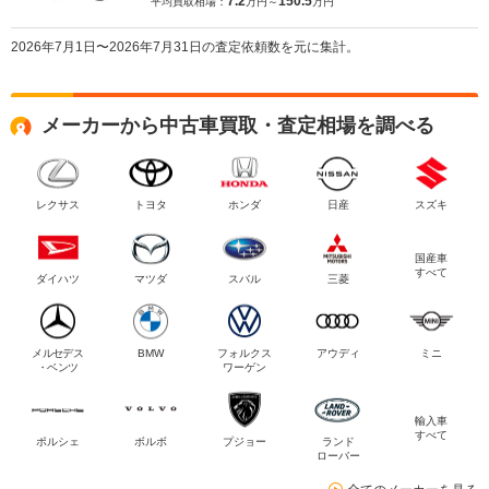
7.2
150.5
平均買取相場：
万円～
万円
2026年7月1日〜2026年7月31日の査定依頼数を元に集計。
メーカーから中古車買取・査定相場を調べる
レクサス
トヨタ
ホンダ
日産
スズキ
国産車
すべて
ダイハツ
マツダ
スバル
三菱
メルセデス
BMW
フォルクス
アウディ
ミニ
・ベンツ
ワーゲン
輸入車
すべて
ポルシェ
ボルボ
プジョー
ランド
ローバー