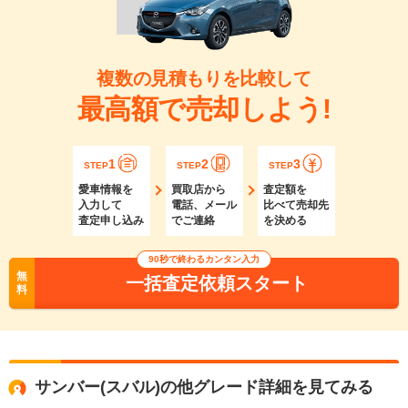
複数の見積もりを比較して
最高額で売却しよう!
1
2
3
STEP
STEP
STEP
愛車情報を
買取店から
査定額を
入力して
電話、メール
比べて売却先
査定申し込み
でご連絡
を決める
90秒で終わるカンタン入力
無
一括査定依頼スタート
料
サンバー(スバル)の他グレード詳細を見てみる