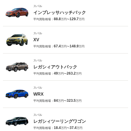
スバル
インプレッサハッチバック
88.8
129.7
平均買取相場：
万円〜
万円
スバル
XV
67.4
148.9
平均買取相場：
万円〜
万円
スバル
レガシィアウトバック
49
263.2
平均買取相場：
万円〜
万円
スバル
WRX
84
323.5
平均買取相場：
万円〜
万円
スバル
レガシィツーリングワゴン
18.4
37.4
平均買取相場：
万円〜
万円