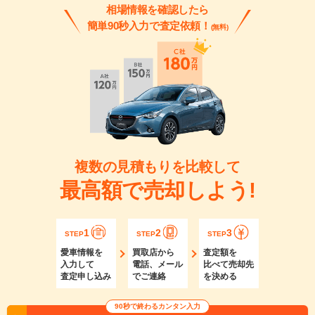
相場情報を確認したら
簡単90秒入力で査定依頼！
(無料)
複数の見積もりを比較して
最高額で売却しよう!
1
2
3
STEP
STEP
STEP
愛車情報を
買取店から
査定額を
入力して
電話、メール
比べて売却先
査定申し込み
でご連絡
を決める
90秒で終わるカンタン入力