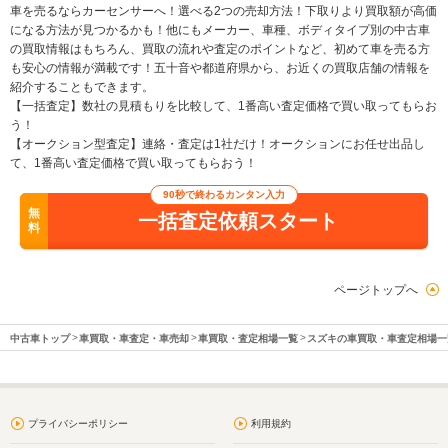
車を売るならカーセンサーへ！選べる2つの売却方法！下取りより買取額が高価
になる方法が見つかるかも！他にもメーカー、車種、ボディタイプ別の中古車
の買取情報はもちろん、買取の流れや査定のポイントなど、初めて車を売る方
も安心の情報が満載です！五十音や都道府県から、お近くの買取店舗の情報を
紹介することもできます。
【一括査定】数社の見積もりを比較して、1番高い査定価格で買い取ってもらお
う！
【オークション型査定】連絡・査定は1社だけ！オークションにお任せ出品し
て、1番高い査定価格で買い取ってもらおう！
90秒で終わるカンタン入力
無
一括査定依頼スタート
料
ページトップへ
中古車トップ
車買取・車査定・車売却
車買取・査定相場一覧
スズキの車買取・車査定相場一
プライバシーポリシー
利用規約