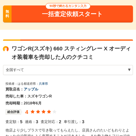
90秒で終わるカンタン入力
無
一括査定依頼スタート
料
ワゴンR(スズキ) 660 スティングレー X オーディ
オ装着車を売却した人のクチコミ
投稿者：はる
都道府県：
兵庫県
買取店名：
アップル
売却した車：スズキワゴンR
売却時期：2018年6月
4
総合評価
5
3
2
3
査定額：
連絡：
査定対応：
車引渡し：
他店より少しプラスで引き取ってもらえたし、店員さんのたいどもわりとよ
かったので気持ちよく売買することができました。 また飲み物もフリーで出