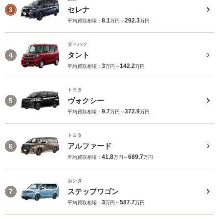
セレナ
3
8.1
292.3
平均買取相場：
万円～
万円
ダイハツ
タント
4
3
142.2
平均買取相場：
万円～
万円
トヨタ
ヴォクシー
5
9.7
372.9
平均買取相場：
万円～
万円
トヨタ
アルファード
6
41.8
689.7
平均買取相場：
万円～
万円
ホンダ
ステップワゴン
7
3
587.7
平均買取相場：
万円～
万円