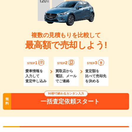
複数の見積もりを比較して
最高額で売却しよう!
1
2
3
STEP
STEP
STEP
愛車情報を
買取店から
査定額を
入力して
電話、メール
比べて売却先
査定申し込み
でご連絡
を決める
90秒で終わるカンタン入力
無
一括査定依頼スタート
料