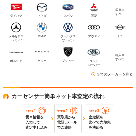
国産車
すべて
ダイハツ
マツダ
スバル
三菱
メルセデス
BMW
フォルクス
アウディ
ミニ
・ベンツ
ワーゲン
輸入車
すべて
ポルシェ
ボルボ
プジョー
ランド
ローバー
全てのメーカーを見る
カーセンサー簡単ネット車査定の流れ
1
2
3
STEP
STEP
STEP
愛車情報を
買取店から
査定額を
入力して
電話､メール
比べて売却先
査定申し込み
でご連絡
を決める