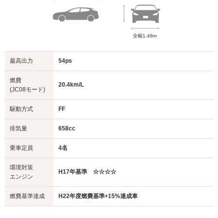
全幅1.48m
最高出力
54ps
燃費
20.4km/L
(JC08モード)
駆動方式
FF
排気量
658cc
乗車定員
4名
環境対策
H17年基準 ☆☆☆☆
エンジン
燃費基準達成
H22年度燃費基準+15%達成車