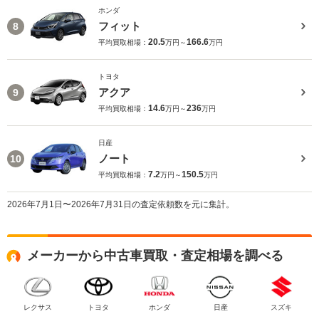
ホンダ
フィット
8
20.5
166.6
平均買取相場：
万円～
万円
トヨタ
アクア
9
14.6
236
平均買取相場：
万円～
万円
日産
ノート
10
7.2
150.5
平均買取相場：
万円～
万円
2026年7月1日〜2026年7月31日の査定依頼数を元に集計。
メーカーから中古車買取・査定相場を調べる
レクサス
トヨタ
ホンダ
日産
スズキ