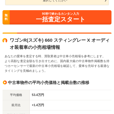
選択してください
90
秒で終わるカンタン入力
無
一括査定スタート
料
ワゴンR(スズキ) 660 スティングレー X オーディ
オ装着車の小売相場情報
あなたの愛車を査定する時、買取業者は中古車小売相場を参考にします。
より高額な査定金額を引き出すために、国内最大級の中古車物件掲載数を持
つカーセンサーで最新の中古車小売相場を確認して、愛車を売却する最適な
タイミングを見極めましょう。
中古車物件の平均小売価格と掲載台数の推移
平均価格
53.4万円
前月比
+1.4万円