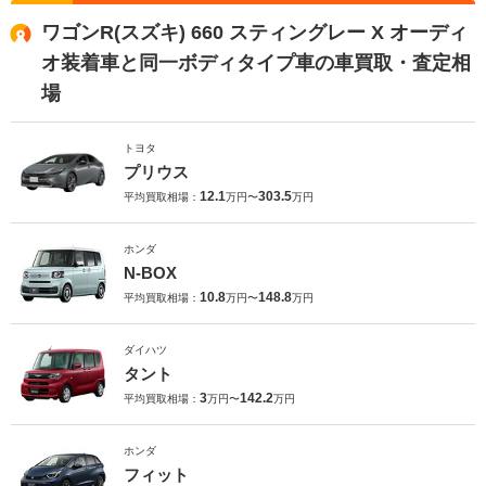
ワゴンR(スズキ) 660 スティングレー X オーディ
オ装着車と同一ボディタイプ車の車買取・査定相
場
トヨタ
プリウス
12.1
303.5
平均買取相場：
万円〜
万円
ホンダ
N-BOX
10.8
148.8
平均買取相場：
万円〜
万円
ダイハツ
タント
3
142.2
平均買取相場：
万円〜
万円
ホンダ
フィット