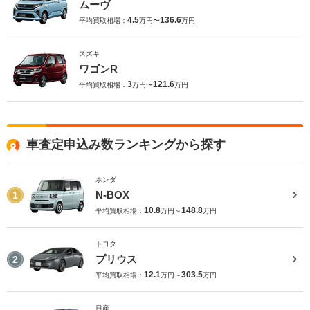
ムーヴ
4.5
136.6
平均買取相場：
万円〜
万円
スズキ
ワゴンR
3
121.6
平均買取相場：
万円〜
万円
車査定申込み数ランキングから探す
ホンダ
N-BOX
1
10.8
148.8
平均買取相場：
万円～
万円
トヨタ
プリウス
2
12.1
303.5
平均買取相場：
万円～
万円
日産