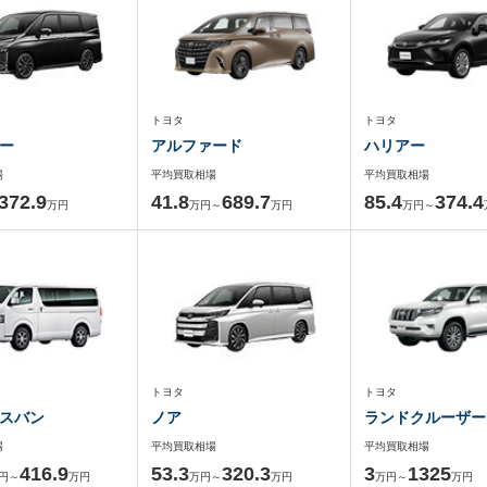
トヨタ
トヨタ
ー
アルファード
ハリアー
場
平均買取相場
平均買取相場
372.9
41.8
689.7
85.4
374.4
万円
万円～
万円
万円～
トヨタ
トヨタ
スバン
ノア
ランドクルーザー
場
平均買取相場
平均買取相場
416.9
53.3
320.3
3
1325
円～
万円
万円～
万円
万円～
万円