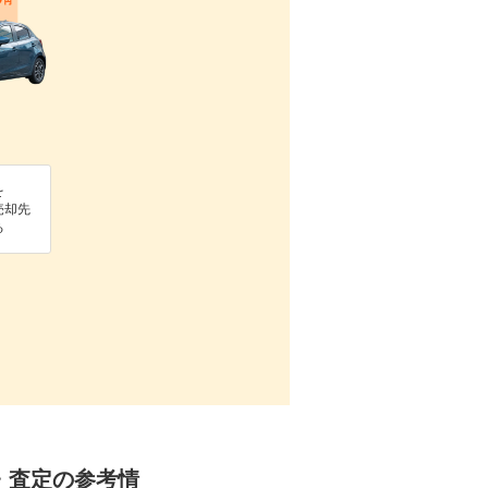
を
売却先
る
却・査定の参考情