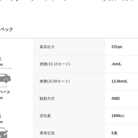
スペック
最高出力
231ps
長
燃費(10.15モード)
-km/L
3m
燃費(JC08モード)
12.8km/L
ベース
6m
駆動方式
4WD
排気量
1998cc
高
9m
乗車定員
5名