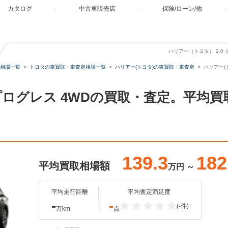
カタログ
中古車販売店
保険/ローン/他
ハリアー（トヨタ） 2.0
相場一覧
トヨタの車買取・車査定相場一覧
ハリアー(トヨタ)の車買取・車査定
ハリアー(
ボ プログレス 4WDの買取・査定。平均
139.3
182
平均買取相場額
万円
～
平均走行距離
平均査定満足度
-
-
(-件)
万km
点