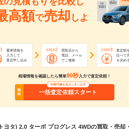
数の見積もりを比較し
最高額
売却
で
しよ
1
2
3
STEP
STEP
愛車情報を
買取店から
査定額
入力して
電話、メール
比べて
査定申し込み
でご連絡
を決め
90秒
相場情報を確認したら簡単
入力で査定依頼！
90秒で終わるカンタン入力
無
一括査定依頼スタート
料
トヨタ) 2.0 ターボ プログレス 4WDの買取・売