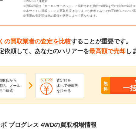
※2026年7月更新
※買取相場は「カーセンサーネット」に掲載された物件の価格を元に独自の集計ロ
※本サイトに掲載している買取相場はあくまでも参考でありその正確性について保
※実際の査定額は車の装備や状態によって異なります。
くの買取業者の査定を比較
することが重要です。
定依頼して、あなたのハリアーを
最高額で売却
し
3
STEP
買取店から
査定額を
無
電話、メール
比べて売却先
一
料
でご連絡
を決める
ターボ プログレス 4WDの買取相場情報