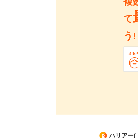
複
て
う!
STEP
ハリアー(