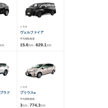
トヨタ
ヴェルファイア
平均買取相場
15.6
629.1
万円
万円～
万円
トヨタ
プラド
プリウスα
平均買取相場
3
774.3
万円～
万円