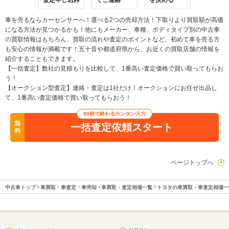
査定申し込み
でご連絡
を決める
車を売るならカーセンサーへ！選べる2つの売却方法！下取りより買取額が高価
になる方法が見つかるかも！他にもメーカー、車種、ボディタイプ別の中古車
の買取情報はもちろん、買取の流れや査定のポイントなど、初めて車を売る方
も安心の情報が満載です！五十音や都道府県から、お近くの買取店舗の情報を
紹介することもできます。
【一括査定】数社の見積もりを比較して、1番高い査定価格で買い取ってもらお
う！
【オークション型査定】連絡・査定は1社だけ！オークションにお任せ出品し
て、1番高い査定価格で買い取ってもらおう！
90秒で終わるカンタン入力
無
一括査定依頼スタート
料
ページトップへ
中古車トップ
車買取・車査定・車売却
車買取・査定相場一覧
トヨタの車買取・車査定相場一