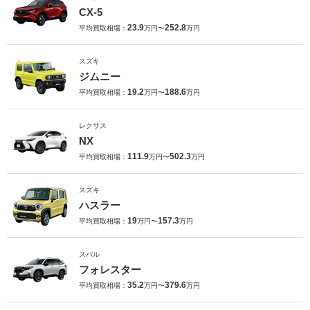
CX-5
23.9
252.8
平均買取相場：
万円〜
万円
スズキ
ジムニー
19.2
188.6
平均買取相場：
万円〜
万円
レクサス
NX
111.9
502.3
平均買取相場：
万円〜
万円
スズキ
ハスラー
19
157.3
平均買取相場：
万円〜
万円
スバル
フォレスター
35.2
379.6
平均買取相場：
万円〜
万円