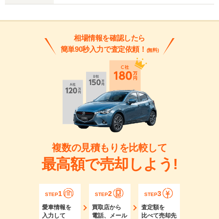
相場情報を確認したら
簡単90秒入力で査定依頼！
(無料)
複数の見積もりを比較して
最高額で売却しよう!
1
2
3
STEP
STEP
STEP
愛車情報を
買取店から
査定額を
入力して
電話、メール
比べて売却先