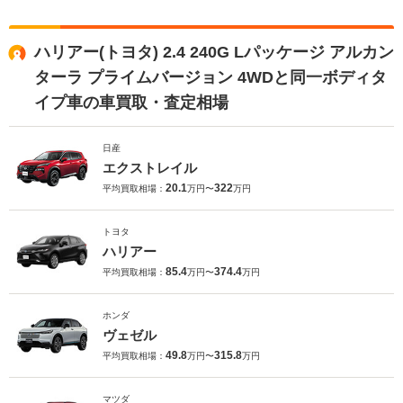
ハリアー(トヨタ) 2.4 240G Lパッケージ アルカン
ターラ プライムバージョン 4WDと同一ボディタ
イプ車の車買取・査定相場
日産
エクストレイル
20.1
322
平均買取相場：
万円〜
万円
トヨタ
ハリアー
85.4
374.4
平均買取相場：
万円〜
万円
ホンダ
ヴェゼル
49.8
315.8
平均買取相場：
万円〜
万円
マツダ