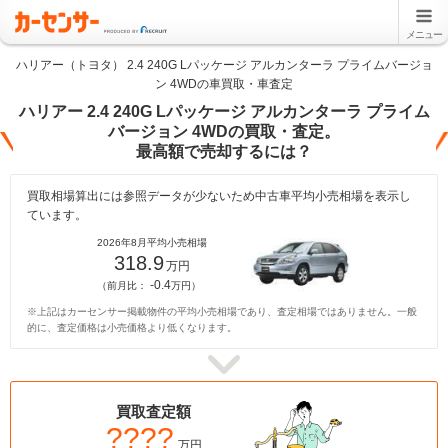
メニュー
ハリアー（トヨタ） 2.4 240G Lパッケージ アルカンターラ プライムバージョ
ン 4WDの車買取・車査定
ハリアー 2.4 240G Lパッケージ アルカンターラ プライム
バージョン 4WDの買取・査定。
最高額で売却するには？
買取相場算出には参照データが少ないため中古車平均小売相場を表示し
ています。
2026年8月平均小売相場
318.9
万円
-0.4
（前月比：
万円）
※上記はカーセンサー掲載物件の平均小売相場であり、査定相場ではありません。一般
的に、査定価格は小売価格より低くなります。
買取査定額
????
万円