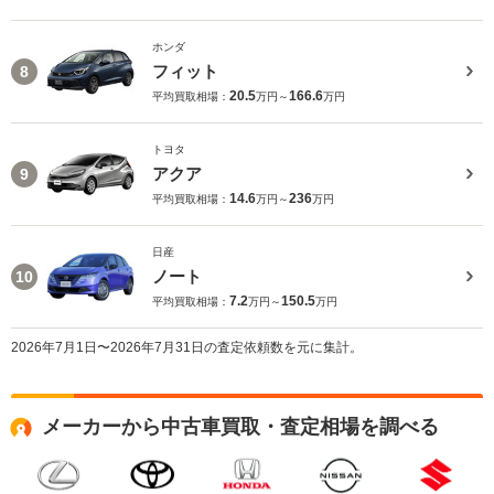
ホンダ
フィット
8
20.5
166.6
平均買取相場：
万円～
万円
トヨタ
アクア
9
14.6
236
平均買取相場：
万円～
万円
日産
ノート
10
7.2
150.5
平均買取相場：
万円～
万円
2026年7月1日〜2026年7月31日の査定依頼数を元に集計。
メーカーから中古車買取・査定相場を調べる