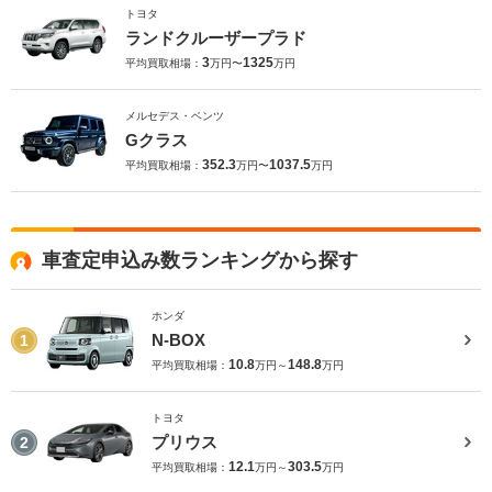
トヨタ
ランドクルーザープラド
3
1325
平均買取相場：
万円〜
万円
メルセデス・ベンツ
Gクラス
352.3
1037.5
平均買取相場：
万円〜
万円
車査定申込み数ランキングから探す
ホンダ
N-BOX
1
10.8
148.8
平均買取相場：
万円～
万円
トヨタ
プリウス
2
12.1
303.5
平均買取相場：
万円～
万円