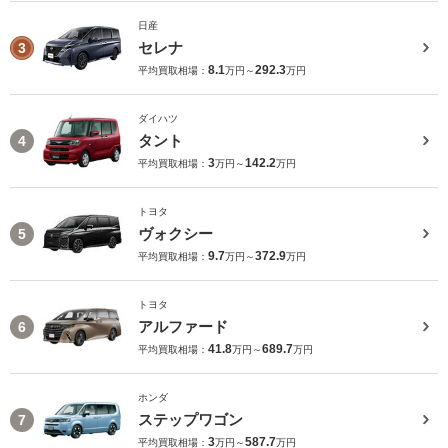
日産
セレナ
3
8.1
292.3
平均買取相場：
万円～
万円
ダイハツ
タント
4
3
142.2
平均買取相場：
万円～
万円
トヨタ
ヴォクシー
5
9.7
372.9
平均買取相場：
万円～
万円
トヨタ
アルファード
6
41.8
689.7
平均買取相場：
万円～
万円
ホンダ
ステップワゴン
7
3
587.7
平均買取相場：
万円～
万円