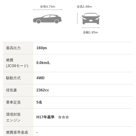
全長4.74m
全高1.68m
全幅1.85m
最高出力
160ps
燃費
0.0km/L
(JC08モード)
駆動方式
4WD
排気量
2362cc
乗車定員
5名
環境対策
H17年基準 ☆☆☆
エンジン
燃費基準達成
-