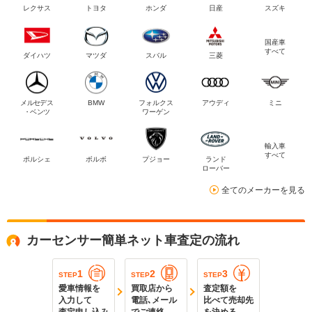
レクサス
トヨタ
ホンダ
日産
スズキ
国産車
すべて
ダイハツ
マツダ
スバル
三菱
メルセデス
BMW
フォルクス
アウディ
ミニ
・ベンツ
ワーゲン
輸入車
すべて
ポルシェ
ボルボ
プジョー
ランド
ローバー
全てのメーカーを見る
カーセンサー簡単ネット車査定の流れ
1
2
3
STEP
STEP
STEP
愛車情報を
買取店から
査定額を
入力して
電話､メール
比べて売却先