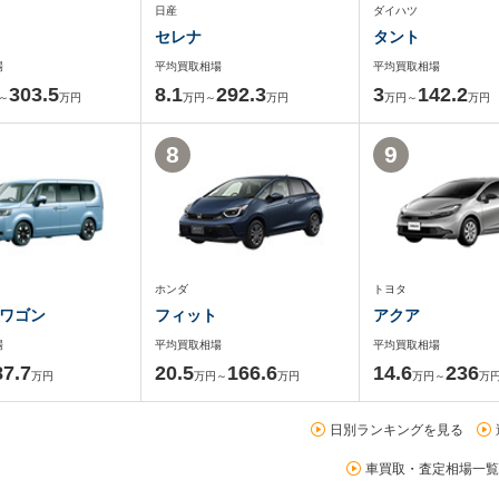
日産
ダイハツ
セレナ
タント
場
平均買取相場
平均買取相場
303.5
8.1
292.3
3
142.2
～
万円
万円～
万円
万円～
万円
8
9
ホンダ
トヨタ
ワゴン
フィット
アクア
場
平均買取相場
平均買取相場
87.7
20.5
166.6
14.6
236
万円
万円～
万円
万円～
万
日別ランキングを見る
車買取・査定相場一覧