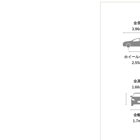
全
3.9
ホイール
2.5
全
1.6
全
1.7