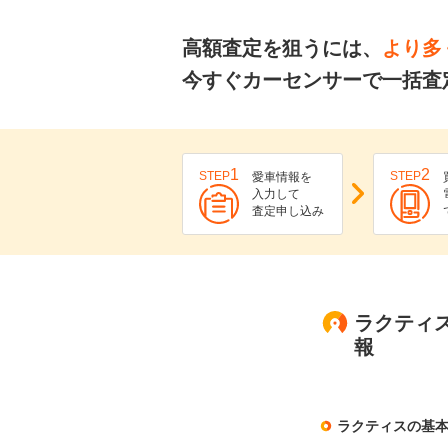
高額査定を狙うには、
より多
今すぐカーセンサーで一括査
1
2
STEP
STEP
愛車情報を
入力して
査定申し込み
ラクティス
報
ラクティスの基