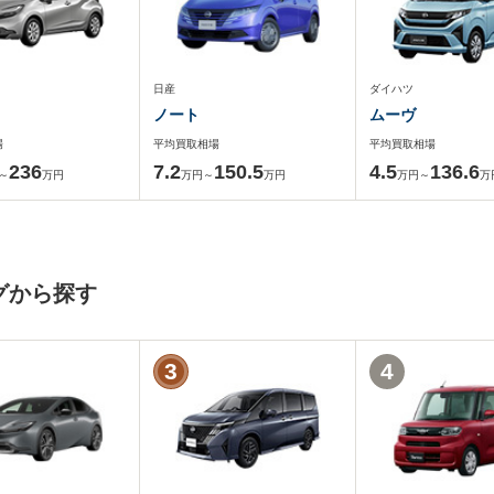
日産
ダイハツ
ノート
ムーヴ
場
平均買取相場
平均買取相場
236
7.2
150.5
4.5
136.6
～
万円
万円～
万円
万円～
万
グから探す
3
4