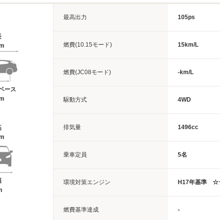
最高出力
105ps
長
燃費(10.15モード)
15km/L
6m
燃費(JC08モード)
-km/L
ベース
5m
駆動方式
4WD
排気量
1496cc
高
6m
乗車定員
5名
幅
環境対策エンジン
H17年基準 ☆
m
燃費基準達成
-