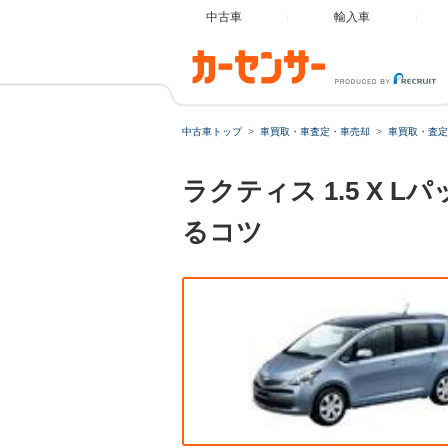
中古車
輸入車
中古車トップ
車買取・車査定・車売却
車買取・査定
ラクティス 1.5 X
るコツ