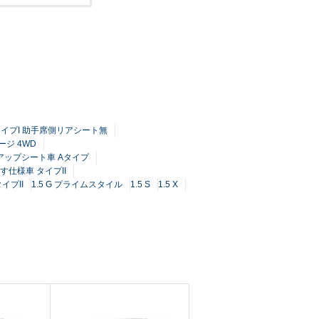
タイプI 助手席側リアシート無
ケージ 4WD
トアップシート車 Aタイプ
いす仕様車 タイプII
イプII
1.5 G プライムスタイル
1.5 S
1.5 X