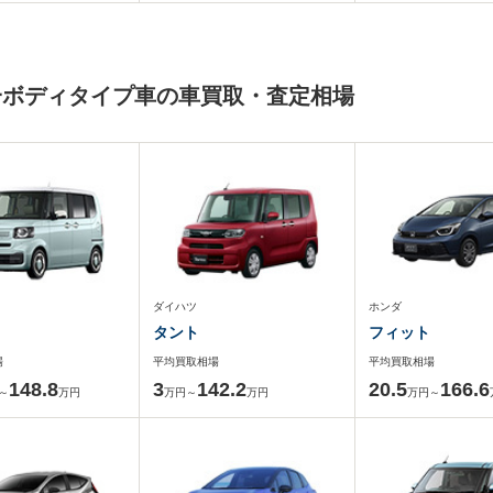
一ボディタイプ車の車買取・査定相場
ダイハツ
ホンダ
タント
フィット
場
平均買取相場
平均買取相場
148.8
3
142.2
20.5
166.6
～
万円
万円～
万円
万円～