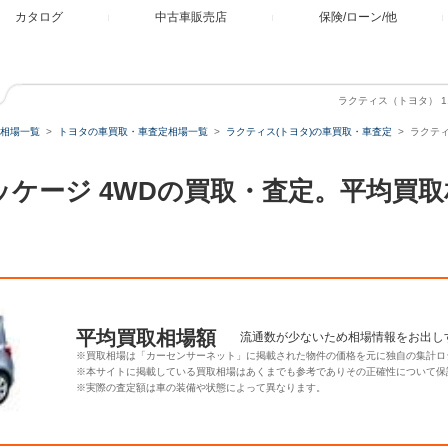
カタログ
中古車販売店
保険/ローン/他
ラクティス（トヨタ） 1.
相場一覧
トヨタの車買取・車査定相場一覧
ラクティス(トヨタ)の車買取・車査定
ラクティ
 Lパッケージ 4WDの買取・査定。平均
平均買取相場額
流通数が少ないため相場情報をお出し
※買取相場は「カーセンサーネット」に掲載された物件の価格を元に独自の集計ロ
※本サイトに掲載している買取相場はあくまでも参考でありその正確性について保
※実際の査定額は車の装備や状態によって異なります。