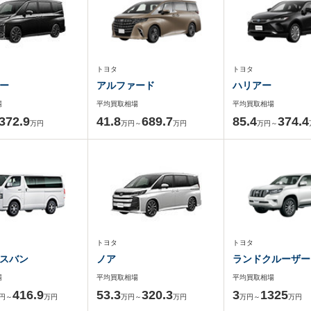
トヨタ
トヨタ
ー
アルファード
ハリアー
場
平均買取相場
平均買取相場
372.9
41.8
689.7
85.4
374.4
万円
万円～
万円
万円～
トヨタ
トヨタ
スバン
ノア
ランドクルーザー
場
平均買取相場
平均買取相場
416.9
53.3
320.3
3
1325
円～
万円
万円～
万円
万円～
万円