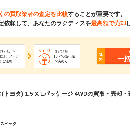
くの買取業者の査定を比較
することが重要です。
定依頼して、あなたのラクティスを
最高額で売却
3
STEP
買取店から
査定額を
無
電話、メール
比べて売却先
一
料
でご連絡
を決める
(トヨタ) 1.5 X Lパッケージ 4WDの買取・売却
本スペック