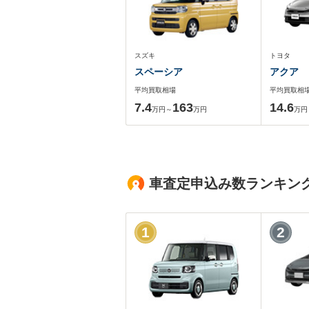
スズキ
トヨタ
スペーシア
アクア
平均買取相場
平均買取相
7.4
163
14.6
万円～
万円
万円
車査定申込み数ランキン
1
2