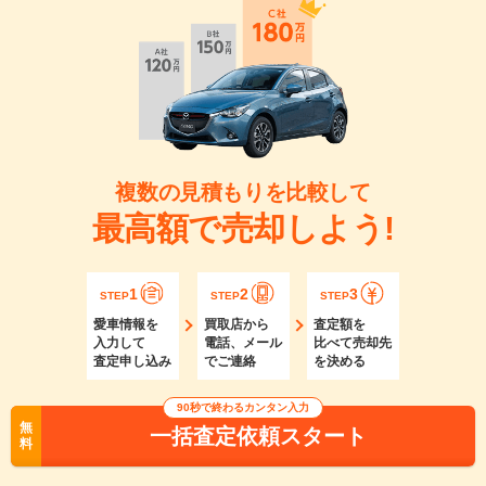
複数の見積もりを比較して
最高額で売却しよう!
1
2
3
STEP
STEP
STEP
愛車情報を
買取店から
査定額を
入力して
電話、メール
比べて売却先
査定申し込み
でご連絡
を決める
90秒で終わるカンタン入力
無
一括査定依頼スタート
料