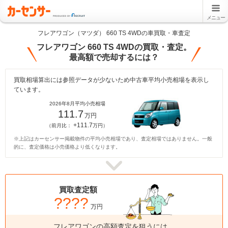
メニュー
フレアワゴン（マツダ） 660 TS 4WDの車買取・車査定
フレアワゴン 660 TS 4WDの買取・査定。
最高額で売却するには？
買取相場算出には参照データが少ないため中古車平均小売相場を表示し
ています。
2026年8月平均小売相場
111.7
万円
+111.7
（前月比：
万円）
※上記はカーセンサー掲載物件の平均小売相場であり、査定相場ではありません。一般
的に、査定価格は小売価格より低くなります。
買取査定額
????
万円
フレアワゴンの高額査定を狙うには、