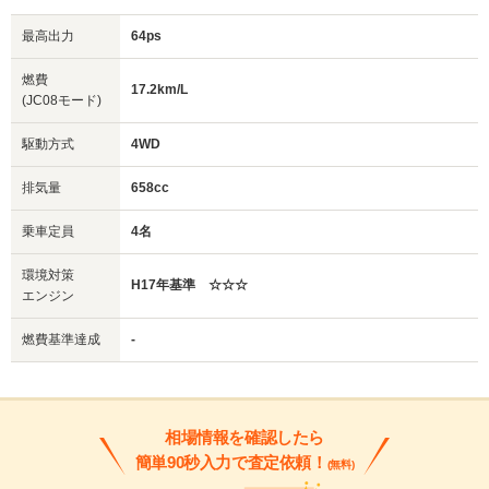
最高出力
64ps
燃費
17.2km/L
(JC08モード)
駆動方式
4WD
排気量
658cc
乗車定員
4名
環境対策
H17年基準 ☆☆☆
エンジン
燃費基準達成
-
相場情報を確認したら
簡単90秒入力で査定依頼！
(無料)