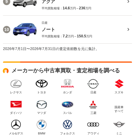
アクア
9
14.6
236
平均買取相場：
万円～
万円
日産
ノート
10
7.2
150.5
平均買取相場：
万円～
万円
2026年7月1日〜2026年7月31日の査定依頼数を元に集計。
メーカーから中古車買取・査定相場を調べる
レクサス
トヨタ
ホンダ
日産
スズキ
国産車
すべて
ダイハツ
マツダ
スバル
三菱
メルセデス
BMW
フォルクス
アウディ
ミニ