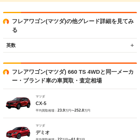
フレアワゴン(マツダ)の他グレード詳細を見てみ
る
英数
フレアワゴン(マツダ) 660 TS 4WDと同一メーカ
ー・ブランド車の車買取・査定相場
マツダ
CX-5
23.9
252.8
平均買取相場：
万円〜
万円
マツダ
デミオ
22
61.8
平均買取相場：
万円〜
万円