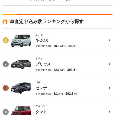
車査定申込み数ランキングから探す
ホンダ
N-BOX
1
10.8
148.8
平均買取相場：
万円～
万円
トヨタ
プリウス
2
12.1
303.5
平均買取相場：
万円～
万円
日産
セレナ
3
8.1
292.3
平均買取相場：
万円～
万円
ダイハツ
タント
4