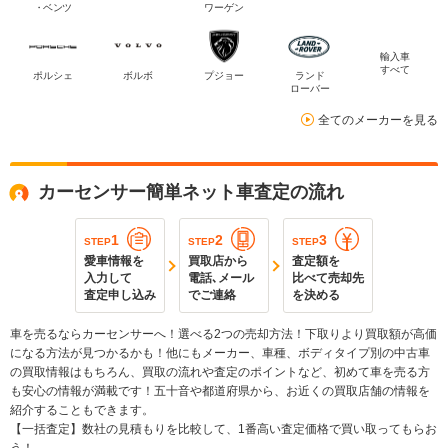
・ベンツ
ワーゲン
輸入車
すべて
ポルシェ
ボルボ
プジョー
ランド
ローバー
全てのメーカーを見る
カーセンサー簡単ネット車査定の流れ
1
2
3
STEP
STEP
STEP
愛車情報を
買取店から
査定額を
入力して
電話､メール
比べて売却先
査定申し込み
でご連絡
を決める
車を売るならカーセンサーへ！選べる2つの売却方法！下取りより買取額が高価
になる方法が見つかるかも！他にもメーカー、車種、ボディタイプ別の中古車
の買取情報はもちろん、買取の流れや査定のポイントなど、初めて車を売る方
も安心の情報が満載です！五十音や都道府県から、お近くの買取店舗の情報を
紹介することもできます。
【一括査定】数社の見積もりを比較して、1番高い査定価格で買い取ってもらお