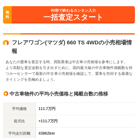
90
秒で終わるカンタン入力
無
一括査定スタート
料
フレアワゴン(マツダ) 660 TS 4WDの小売相場情
報
あなたの愛車を査定する時、買取業者は中古車小売相場を参考にします。
より高額な査定金額を引き出すために、国内最大級の中古車物件掲載数を持
つカーセンサーで最新の中古車小売相場を確認して、愛車を売却する最適な
タイミングを見極めましょう。
中古車物件の平均小売価格と掲載台数の推移
平均価格
111.7万円
前月比
+111.7万円
平均走行距離
43862km