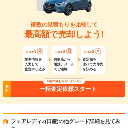
複数の見積もりを比較して
最高額で売却しよう!
1
2
3
STEP
STEP
STEP
愛車情報を
買取店から
査定額を
入力して
電話、メール
比べて売却先
査定申し込み
でご連絡
を決める
90秒で終わるカンタン入力
無
一括査定依頼スタート
料
フェアレディZ(日産)の他グレード詳細を見てみ