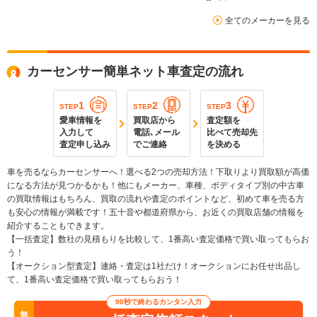
全てのメーカーを見る
カーセンサー簡単ネット車査定の流れ
1
2
3
STEP
STEP
STEP
愛車情報を
買取店から
査定額を
入力して
電話､メール
比べて売却先
査定申し込み
でご連絡
を決める
車を売るならカーセンサーへ！選べる2つの売却方法！下取りより買取額が高価
になる方法が見つかるかも！他にもメーカー、車種、ボディタイプ別の中古車
の買取情報はもちろん、買取の流れや査定のポイントなど、初めて車を売る方
も安心の情報が満載です！五十音や都道府県から、お近くの買取店舗の情報を
紹介することもできます。
【一括査定】数社の見積もりを比較して、1番高い査定価格で買い取ってもらお
う！
【オークション型査定】連絡・査定は1社だけ！オークションにお任せ出品し
て、1番高い査定価格で買い取ってもらおう！
90秒で終わるカンタン入力
無