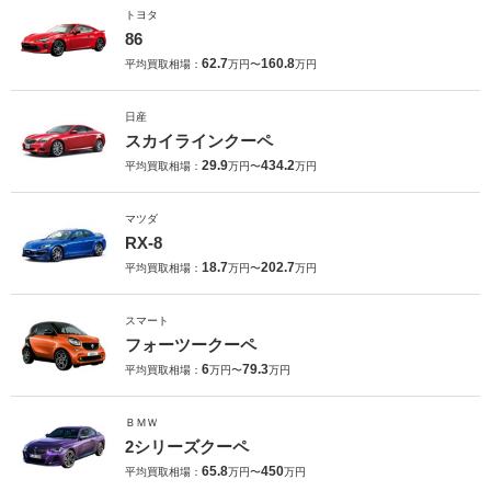
トヨタ
86
62.7
160.8
平均買取相場：
万円〜
万円
日産
スカイラインクーペ
29.9
434.2
平均買取相場：
万円〜
万円
マツダ
RX-8
18.7
202.7
平均買取相場：
万円〜
万円
スマート
フォーツークーペ
6
79.3
平均買取相場：
万円〜
万円
ＢＭＷ
2シリーズクーペ
65.8
450
平均買取相場：
万円〜
万円