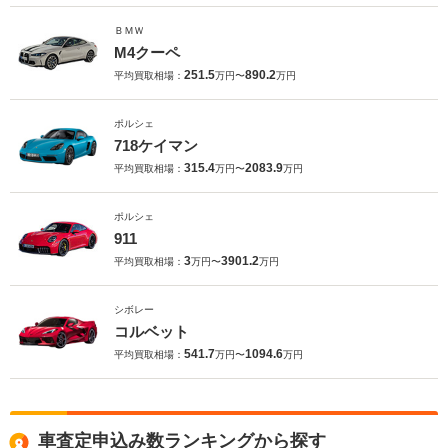
ＢＭＷ
M4クーペ
251.5
890.2
平均買取相場：
万円〜
万円
ポルシェ
718ケイマン
315.4
2083.9
平均買取相場：
万円〜
万円
ポルシェ
911
3
3901.2
平均買取相場：
万円〜
万円
シボレー
コルベット
541.7
1094.6
平均買取相場：
万円〜
万円
車査定申込み数ランキングから探す