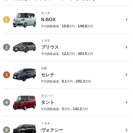
ホンダ
N-BOX
1
10.8
148.8
平均買取相場：
万円～
万円
トヨタ
プリウス
2
12.1
303.5
平均買取相場：
万円～
万円
日産
セレナ
3
8.1
292.3
平均買取相場：
万円～
万円
ダイハツ
タント
4
3
142.2
平均買取相場：
万円～
万円
トヨタ
ヴォクシー
5