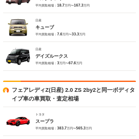
18.7
167.3
平均買取相場：
万円〜
万円
日産
キューブ
7.6
33.3
平均買取相場：
万円〜
万円
日産
デイズルークス
3
67.6
平均買取相場：
万円〜
万円
フェアレディZ(日産) 2.0 ZS 2by2と同一ボディタ
イプ車の車買取・査定相場
トヨタ
スープラ
383.7
565.3
平均買取相場：
万円〜
万円