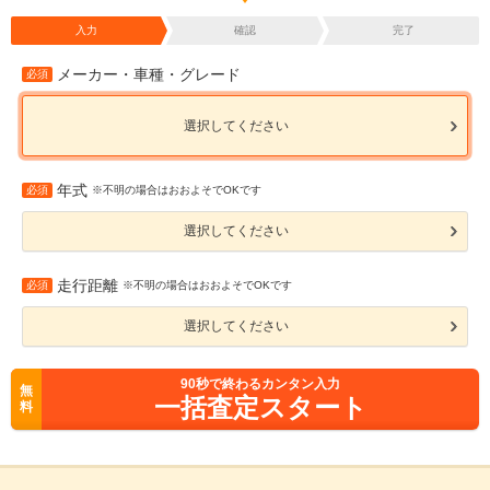
入力
確認
完了
メーカー・車種・グレード
必須
選択してください
年式
必須
※不明の場合はおおよそでOKです
選択してください
走行距離
必須
※不明の場合はおおよそでOKです
選択してください
90
秒で終わるカンタン入力
無
一括査定スタート
料