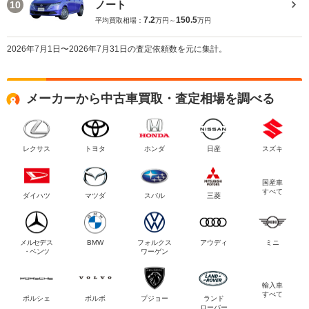
ノート
10
7.2
150.5
平均買取相場：
万円～
万円
2026年7月1日〜2026年7月31日の査定依頼数を元に集計。
メーカーから中古車買取・査定相場を調べる
レクサス
トヨタ
ホンダ
日産
スズキ
国産車
すべて
ダイハツ
マツダ
スバル
三菱
メルセデス
BMW
フォルクス
アウディ
ミニ
・ベンツ
ワーゲン
輸入車
すべて
ポルシェ
ボルボ
プジョー
ランド
ローバー