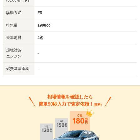
(JC08モード)
駆動方式
FR
排気量
1998cc
乗車定員
4名
環境対策
-
エンジン
燃費基準達成
-
相場情報を確認したら
簡単90秒入力で査定依頼！
(無料)