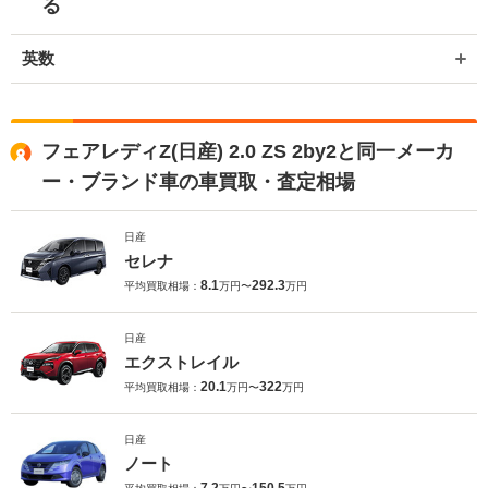
る
英数
フェアレディZ(日産) 2.0 ZS 2by2と同一メーカ
ー・ブランド車の車買取・査定相場
日産
セレナ
8.1
292.3
平均買取相場：
万円〜
万円
日産
エクストレイル
20.1
322
平均買取相場：
万円〜
万円
日産
ノート