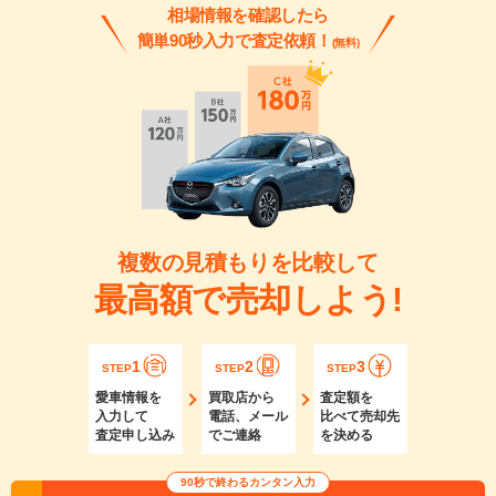
相場情報を確認したら
簡単90秒入力で査定依頼！
(無料)
複数の見積もりを比較して
最高額で売却しよう!
1
2
3
STEP
STEP
STEP
愛車情報を
買取店から
査定額を
入力して
電話、メール
比べて売却先
査定申し込み
でご連絡
を決める
90秒で終わるカンタン入力