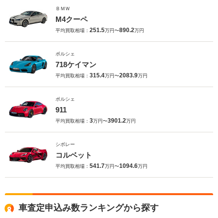
ＢＭＷ
M4クーペ
251.5
890.2
平均買取相場：
万円〜
万円
ポルシェ
718ケイマン
315.4
2083.9
平均買取相場：
万円〜
万円
ポルシェ
911
3
3901.2
平均買取相場：
万円〜
万円
シボレー
コルベット
541.7
1094.6
平均買取相場：
万円〜
万円
車査定申込み数ランキングから探す