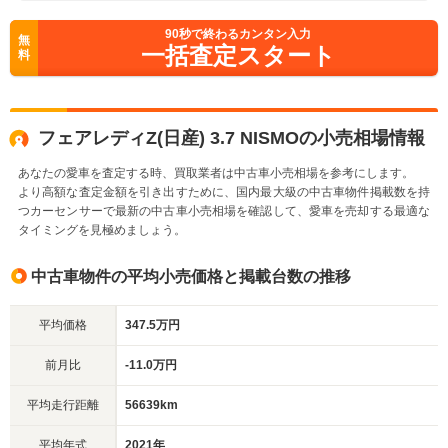
90
秒で終わるカンタン入力
無
一括査定スタート
料
フェアレディZ(日産) 3.7 NISMOの小売相場情報
あなたの愛車を査定する時、買取業者は中古車小売相場を参考にします。
より高額な査定金額を引き出すために、国内最大級の中古車物件掲載数を持
つカーセンサーで最新の中古車小売相場を確認して、愛車を売却する最適な
タイミングを見極めましょう。
中古車物件の平均小売価格と掲載台数の推移
平均価格
347.5万円
前月比
-11.0万円
平均走行距離
56639km
平均年式
2021年