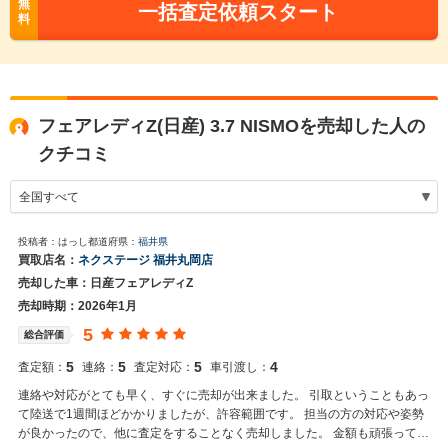
無
一括査定依頼スタート
料
フェアレディZ(日産) 3.7 NISMOを売却した人の
クチコミ
投稿者：はっし
都道府県：
福井県
買取店名：
ネクステージ 福井丸岡店
売却した車：日産フェアレディZ
売却時期：2026年1月
5
総合評価
5
5
5
4
査定額：
連絡：
査定対応：
車引渡し：
連絡や対応がとても早く、すぐに売却が出来ました。 引取ということもあっ
て陸送で1週間ほどかかりましたが、許容範囲です。 担当の方の対応や姿勢
が良かったので、他に査定をすることなく売却しました。 金額も頑張ってい