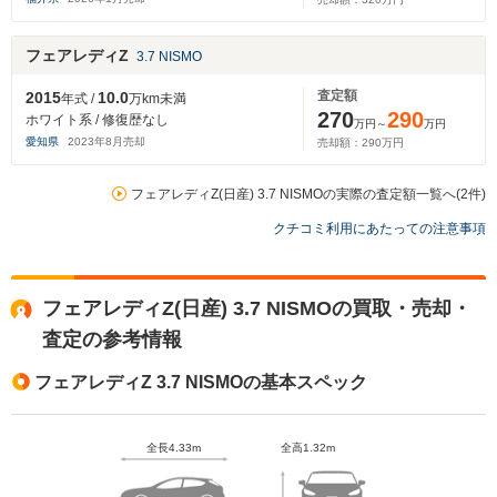
フェアレディZ
3.7 NISMO
査定額
2015
10.0
年式 /
万km未満
270
290
ホワイト系 / 修復歴なし
万円～
万円
愛知県
2023
年
8
月売却
売却額：
290
万円
フェアレディZ(日産) 3.7 NISMOの実際の査定額一覧へ(2件)
クチコミ利用にあたっての注意事項
フェアレディZ(日産) 3.7 NISMOの買取・売却・
査定の参考情報
フェアレディZ 3.7 NISMOの基本スペック
全長4.33m
全高1.32m