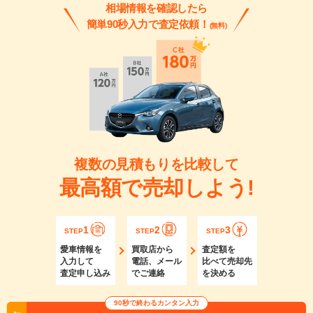
相場情報を確認したら
簡単90秒入力で査定依頼！
(無料)
複数の見積もりを比較して
最高額で売却しよう!
1
2
3
STEP
STEP
STEP
愛車情報を
買取店から
査定額を
入力して
電話、メール
比べて売却先
査定申し込み
でご連絡
を決める
90秒で終わるカンタン入力