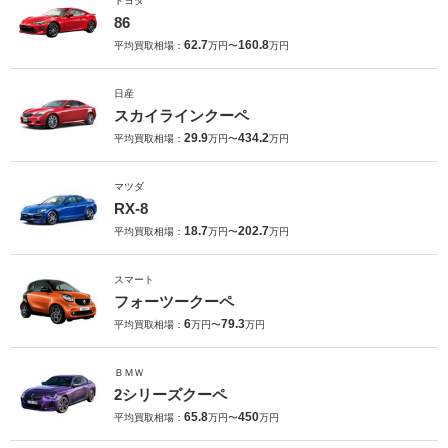
トヨタ
86
62.7
160.8
平均買取相場：
万円〜
万円
日産
スカイラインクーペ
29.9
434.2
平均買取相場：
万円〜
万円
マツダ
RX-8
18.7
202.7
平均買取相場：
万円〜
万円
スマート
フォーツークーペ
6
79.3
平均買取相場：
万円〜
万円
ＢＭＷ
2シリーズクーペ
65.8
450
平均買取相場：
万円〜
万円