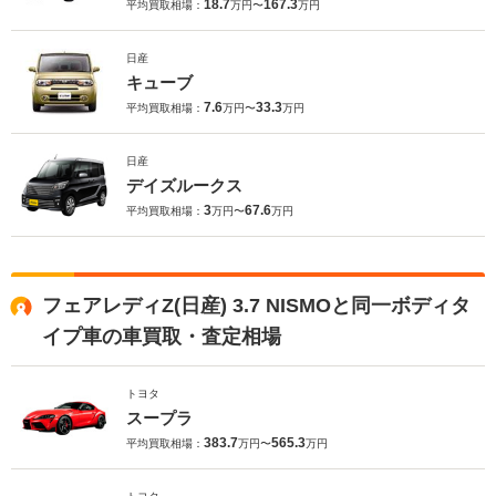
18.7
167.3
平均買取相場：
万円〜
万円
日産
キューブ
7.6
33.3
平均買取相場：
万円〜
万円
日産
デイズルークス
3
67.6
平均買取相場：
万円〜
万円
フェアレディZ(日産) 3.7 NISMOと同一ボディタ
イプ車の車買取・査定相場
トヨタ
スープラ
383.7
565.3
平均買取相場：
万円〜
万円