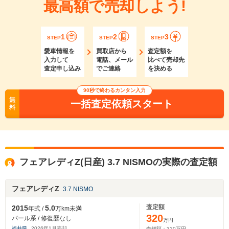
最高額で売却しよう!
1
2
3
STEP
STEP
STEP
愛車情報を
買取店から
査定額を
入力して
電話、メール
比べて売却先
査定申し込み
でご連絡
を決める
90秒で終わるカンタン入力
無
一括査定依頼スタート
料
フェアレディZ(日産) 3.7 NISMOの実際の査定額
フェアレディZ
3.7 NISMO
査定額
2015
5.0
年式 /
万km未満
320
パール系 / 修復歴なし
万円
福井県
2026
年
1
月売却
売却額：
320
万円