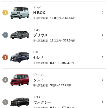
ホンダ
N-BOX
1
10.8
148.8
平均買取相場：
万円～
万円
トヨタ
プリウス
2
12.1
303.5
平均買取相場：
万円～
万円
日産
セレナ
3
8.1
292.3
平均買取相場：
万円～
万円
ダイハツ
タント
4
3
142.2
平均買取相場：
万円～
万円
トヨタ
ヴォクシー
5
9.7
372.9
平均買取相場：
万円～
万円