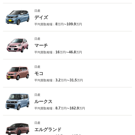
日産
デイズ
8
109.9
平均買取相場：
万円〜
万円
日産
マーチ
16
46.8
平均買取相場：
万円〜
万円
日産
モコ
3.2
31.5
平均買取相場：
万円〜
万円
日産
ルークス
8.7
162.9
平均買取相場：
万円〜
万円
日産
エルグランド