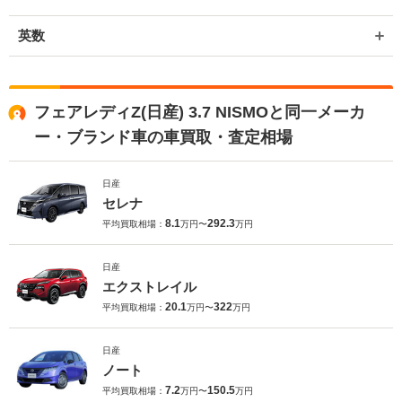
英数
フェアレディZ(日産) 3.7 NISMOと同一メーカ
ー・ブランド車の車買取・査定相場
日産
セレナ
8.1
292.3
平均買取相場：
万円〜
万円
日産
エクストレイル
20.1
322
平均買取相場：
万円〜
万円
日産
ノート
7.2
150.5
平均買取相場：
万円〜
万円