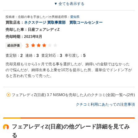
ただいたと思います。 またお願いしたいと思います。
▼ 全てを表示する
買取店からの返信
投稿者：念願の車を手放したバカ男
都道府県：
愛知県
お世話になっております。 株式会社ネクステージでございます。 この
買取店名：
ネクステージ 買取事業部 買取コールセンター
度はネクステージをご利用いただきまして誠にありがとうございまし
売却した車：日産フェアレディZ
た。 弊社スタッフの接客をお褒め頂き光栄です。 今後もご満足いただ
けるよう精進してまいります。 スタッフ一同、またのご利用お待ちし
売却時期：2023年8月
ております。
3
総合評価
2
3
3
5
査定額：
連絡：
査定対応：
車引渡し：
売却見積もりから1ヶ月で売る事を選択したが、納得いの金額ではなかった
ので悩んだが、納得出来る上乗せ10万を提示した所、週単位でドンドン下が
ると言われて焦って売った。
フェアレディZ(日産) 3.7 NISMOを売却した人のクチコミ(全国)一覧へ(2件)
クチコミ利用にあたっての注意事項
フェアレディZ(日産)の他グレード詳細を見てみ
る