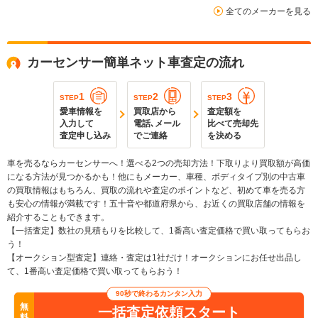
全てのメーカーを見る
カーセンサー簡単ネット車査定の流れ
1
2
3
STEP
STEP
STEP
愛車情報を
買取店から
査定額を
入力して
電話､メール
比べて売却先
査定申し込み
でご連絡
を決める
車を売るならカーセンサーへ！選べる2つの売却方法！下取りより買取額が高価
になる方法が見つかるかも！他にもメーカー、車種、ボディタイプ別の中古車
の買取情報はもちろん、買取の流れや査定のポイントなど、初めて車を売る方
も安心の情報が満載です！五十音や都道府県から、お近くの買取店舗の情報を
紹介することもできます。
【一括査定】数社の見積もりを比較して、1番高い査定価格で買い取ってもらお
う！
【オークション型査定】連絡・査定は1社だけ！オークションにお任せ出品し
て、1番高い査定価格で買い取ってもらおう！
90秒で終わるカンタン入力
無
一括査定依頼スタート
料