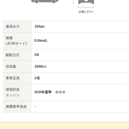
全幅1.87m
最高出力
355ps
燃費
0.0km/L
(JC08モード)
駆動方式
FR
排気量
3696cc
乗車定員
2名
環境対策
H30年基準 ☆☆☆
エンジン
燃費基準達成
-