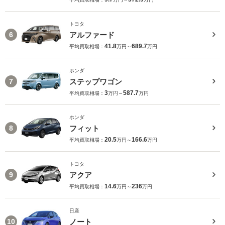
トヨタ
アルファード
6
41.8
689.7
平均買取相場：
万円～
万円
ホンダ
ステップワゴン
7
3
587.7
平均買取相場：
万円～
万円
ホンダ
フィット
8
20.5
166.6
平均買取相場：
万円～
万円
トヨタ
アクア
9
14.6
236
平均買取相場：
万円～
万円
日産
ノート
10