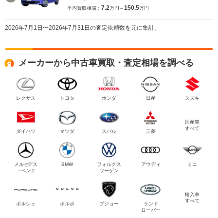
7.2
150.5
平均買取相場：
万円～
万円
2026年7月1日〜2026年7月31日の査定依頼数を元に集計。
メーカーから中古車買取・査定相場を調べる
レクサス
トヨタ
ホンダ
日産
スズキ
国産車
すべて
ダイハツ
マツダ
スバル
三菱
メルセデス
BMW
フォルクス
アウディ
ミニ
・ベンツ
ワーゲン
輸入車
すべて
ポルシェ
ボルボ
プジョー
ランド
ローバー