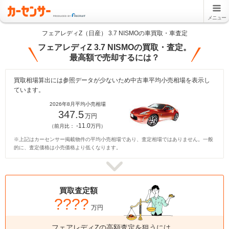
メニュー
フェアレディZ（日産） 3.7 NISMOの車買取・車査定
フェアレディZ 3.7 NISMOの買取・査定。
最高額で売却するには？
買取相場算出には参照データが少ないため中古車平均小売相場を表示し
ています。
2026年8月平均小売相場
347.5
万円
-11.0
（前月比：
万円）
※上記はカーセンサー掲載物件の平均小売相場であり、査定相場ではありません。一般
的に、査定価格は小売価格より低くなります。
買取査定額
????
万円
フェアレディZの高額査定を狙うには、