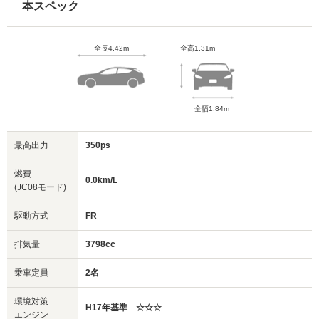
本スペック
全長4.42m
全高1.31m
全幅1.84m
最高出力
350ps
燃費
0.0km/L
(JC08モード)
駆動方式
FR
排気量
3798cc
乗車定員
2名
環境対策
H17年基準 ☆☆☆
エンジン