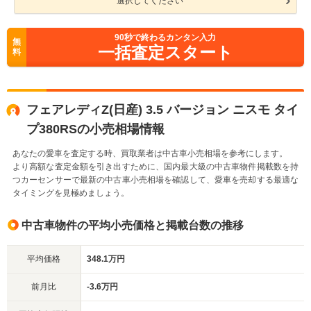
選択してください
90
秒で終わるカンタン入力
無
一括査定スタート
料
フェアレディZ(日産) 3.5 バージョン ニスモ タイ
プ380RSの小売相場情報
あなたの愛車を査定する時、買取業者は中古車小売相場を参考にします。
より高額な査定金額を引き出すために、国内最大級の中古車物件掲載数を持
つカーセンサーで最新の中古車小売相場を確認して、愛車を売却する最適な
タイミングを見極めましょう。
中古車物件の平均小売価格と掲載台数の推移
平均価格
348.1万円
前月比
-3.6万円