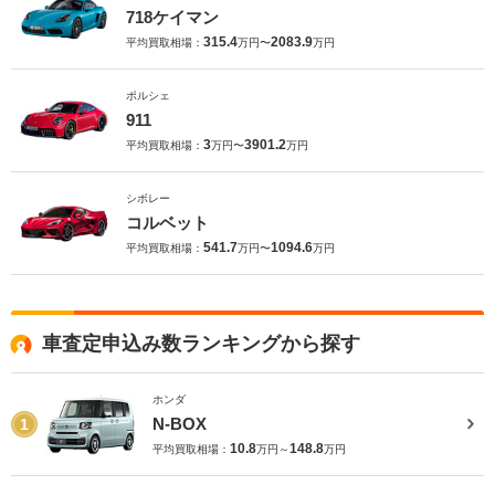
718ケイマン
315.4
2083.9
平均買取相場：
万円〜
万円
ポルシェ
911
3
3901.2
平均買取相場：
万円〜
万円
シボレー
コルベット
541.7
1094.6
平均買取相場：
万円〜
万円
車査定申込み数ランキングから探す
ホンダ
N-BOX
1
10.8
148.8
平均買取相場：
万円～
万円