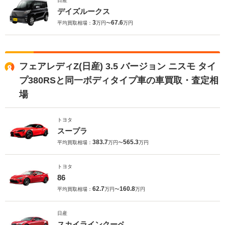
日産
デイズルークス
3
67.6
平均買取相場：
万円〜
万円
フェアレディZ(日産) 3.5 バージョン ニスモ タイ
プ380RSと同一ボディタイプ車の車買取・査定相
場
トヨタ
スープラ
383.7
565.3
平均買取相場：
万円〜
万円
トヨタ
86
62.7
160.8
平均買取相場：
万円〜
万円
日産
スカイラインクーペ