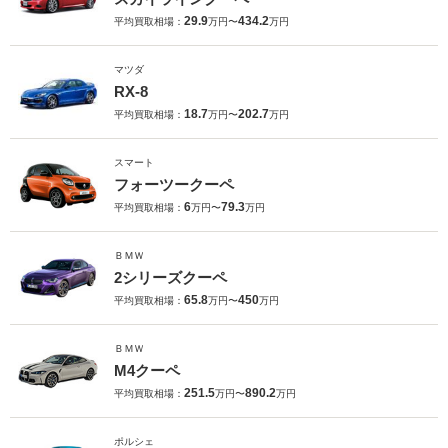
29.9
434.2
平均買取相場：
万円〜
万円
マツダ
RX-8
18.7
202.7
平均買取相場：
万円〜
万円
スマート
フォーツークーペ
6
79.3
平均買取相場：
万円〜
万円
ＢＭＷ
2シリーズクーペ
65.8
450
平均買取相場：
万円〜
万円
ＢＭＷ
M4クーペ
251.5
890.2
平均買取相場：
万円〜
万円
ポルシェ