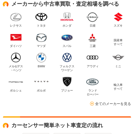
メーカーから中古車買取・査定相場を調べる
レクサス
トヨタ
ホンダ
日産
スズキ
国産車
すべて
ダイハツ
マツダ
スバル
三菱
メルセデス
BMW
フォルクス
アウディ
ミニ
・ベンツ
ワーゲン
輸入車
すべて
ポルシェ
ボルボ
プジョー
ランド
ローバー
全てのメーカーを見る
カーセンサー簡単ネット車査定の流れ