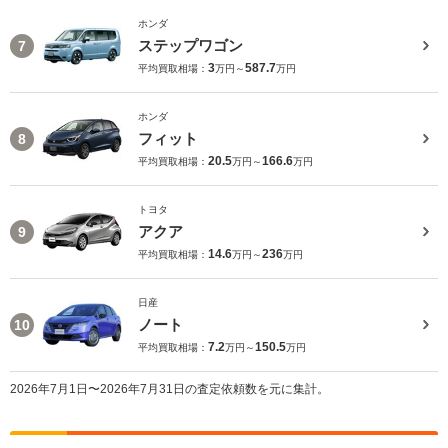
ホンダ
ステップワゴン
7
3
587.7
平均買取相場：
万円～
万円
ホンダ
フィット
8
20.5
166.6
平均買取相場：
万円～
万円
トヨタ
アクア
9
14.6
236
平均買取相場：
万円～
万円
日産
ノート
10
7.2
150.5
平均買取相場：
万円～
万円
2026年7月1日〜2026年7月31日の査定依頼数を元に集計。