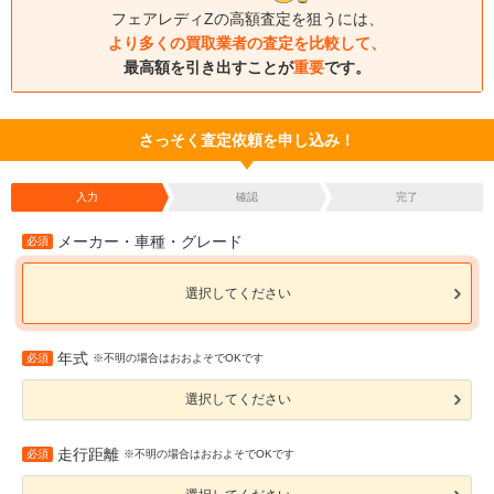
フェアレディZの高額査定を狙うには、
より多くの買取業者の査定を比較して、
最高額を引き出すことが
重要
です。
さっそく査定依頼を申し込み！
入力
確認
完了
メーカー・車種・グレード
必須
選択してください
年式
必須
※不明の場合はおおよそでOKです
選択してください
走行距離
必須
※不明の場合はおおよそでOKです