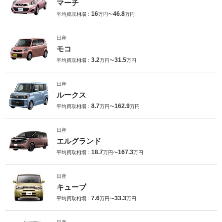
マーチ
16
46.8
平均買取相場：
万円〜
万円
日産
モコ
3.2
31.5
平均買取相場：
万円〜
万円
日産
ルークス
8.7
162.9
平均買取相場：
万円〜
万円
日産
エルグランド
18.7
167.3
平均買取相場：
万円〜
万円
日産
キューブ
7.6
33.3
平均買取相場：
万円〜
万円