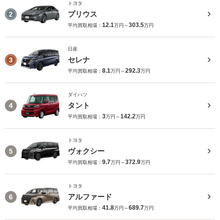
トヨタ
プリウス
2
12.1
303.5
平均買取相場：
万円～
万円
日産
セレナ
3
8.1
292.3
平均買取相場：
万円～
万円
ダイハツ
タント
4
3
142.2
平均買取相場：
万円～
万円
トヨタ
ヴォクシー
5
9.7
372.9
平均買取相場：
万円～
万円
トヨタ
アルファード
6
41.8
689.7
平均買取相場：
万円～
万円