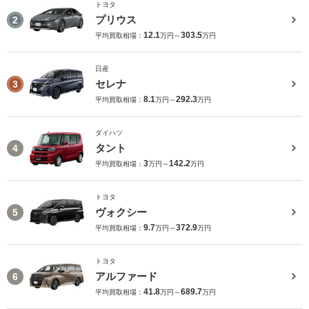
トヨタ
プリウス
2
12.1
303.5
平均買取相場：
万円～
万円
日産
セレナ
3
8.1
292.3
平均買取相場：
万円～
万円
ダイハツ
タント
4
3
142.2
平均買取相場：
万円～
万円
トヨタ
ヴォクシー
5
9.7
372.9
平均買取相場：
万円～
万円
トヨタ
アルファード
6
41.8
689.7
平均買取相場：
万円～
万円