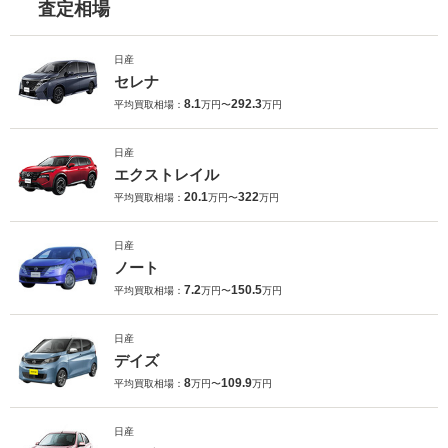
査定相場
日産
セレナ
8.1
292.3
平均買取相場：
万円〜
万円
日産
エクストレイル
20.1
322
平均買取相場：
万円〜
万円
日産
ノート
7.2
150.5
平均買取相場：
万円〜
万円
日産
デイズ
8
109.9
平均買取相場：
万円〜
万円
日産