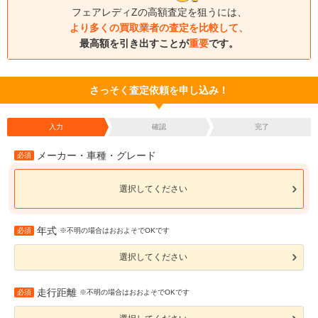
フェアレディZの高額査定を狙うには、
より多くの買取業者の査定を比較して、
最高額を引き出すことが
重要
です。
さっそく査定依頼を申し込み！
入力
確認
完了
メーカー・車種・グレード
必須
選択してください
年式
必須
※不明の場合はおおよそでOKです
選択してください
走行距離
必須
※不明の場合はおおよそでOKです