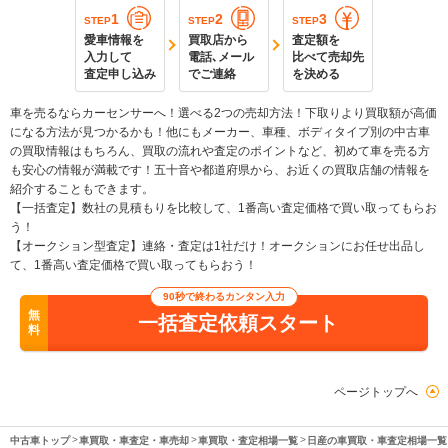
1
2
3
STEP
STEP
STEP
愛車情報を
買取店から
査定額を
入力して
電話､メール
比べて売却先
査定申し込み
でご連絡
を決める
車を売るならカーセンサーへ！選べる2つの売却方法！下取りより買取額が高価
になる方法が見つかるかも！他にもメーカー、車種、ボディタイプ別の中古車
の買取情報はもちろん、買取の流れや査定のポイントなど、初めて車を売る方
も安心の情報が満載です！五十音や都道府県から、お近くの買取店舗の情報を
紹介することもできます。
【一括査定】数社の見積もりを比較して、1番高い査定価格で買い取ってもらお
う！
【オークション型査定】連絡・査定は1社だけ！オークションにお任せ出品し
て、1番高い査定価格で買い取ってもらおう！
90秒で終わるカンタン入力
無
一括査定依頼スタート
料
ページトップへ
中古車トップ
車買取・車査定・車売却
車買取・査定相場一覧
日産の車買取・車査定相場一覧