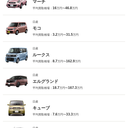
マーチ
16
46.8
平均買取相場：
万円〜
万円
日産
モコ
3.2
31.5
平均買取相場：
万円〜
万円
日産
ルークス
8.7
162.9
平均買取相場：
万円〜
万円
日産
エルグランド
18.7
167.3
平均買取相場：
万円〜
万円
日産
キューブ
7.6
33.3
平均買取相場：
万円〜
万円