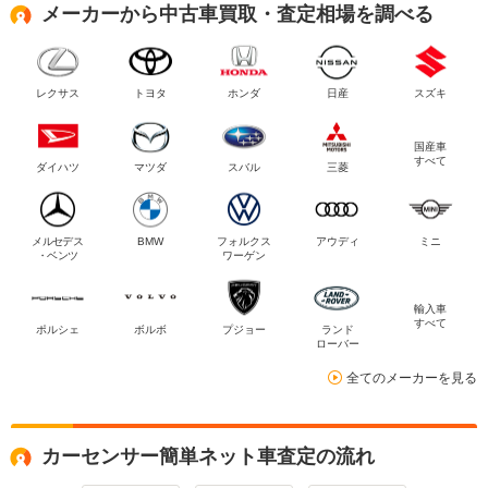
メーカーから中古車買取・査定相場を調べる
レクサス
トヨタ
ホンダ
日産
スズキ
国産車
すべて
ダイハツ
マツダ
スバル
三菱
メルセデス
BMW
フォルクス
アウディ
ミニ
・ベンツ
ワーゲン
輸入車
すべて
ポルシェ
ボルボ
プジョー
ランド
ローバー
全てのメーカーを見る
カーセンサー簡単ネット車査定の流れ