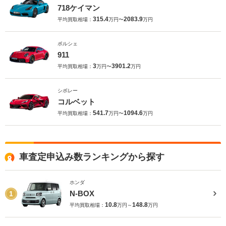
718ケイマン
315.4
2083.9
平均買取相場：
万円〜
万円
ポルシェ
911
3
3901.2
平均買取相場：
万円〜
万円
シボレー
コルベット
541.7
1094.6
平均買取相場：
万円〜
万円
車査定申込み数ランキングから探す
ホンダ
N-BOX
1
10.8
148.8
平均買取相場：
万円～
万円