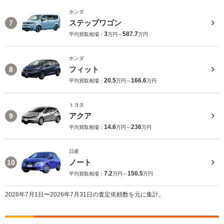
ホンダ
ステップワゴン
7
3
587.7
平均買取相場：
万円～
万円
ホンダ
フィット
8
20.5
166.6
平均買取相場：
万円～
万円
トヨタ
アクア
9
14.6
236
平均買取相場：
万円～
万円
日産
ノート
10
7.2
150.5
平均買取相場：
万円～
万円
2026年7月1日〜2026年7月31日の査定依頼数を元に集計。