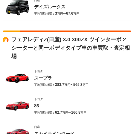
日産
デイズルークス
3
67.6
平均買取相場：
万円〜
万円
フェアレディZ(日産) 3.0 300ZX ツインターボ 2
シーターと同一ボディタイプ車の車買取・査定相
場
トヨタ
スープラ
383.7
565.3
平均買取相場：
万円〜
万円
トヨタ
86
62.7
160.8
平均買取相場：
万円〜
万円
日産
スカイラインクーペ