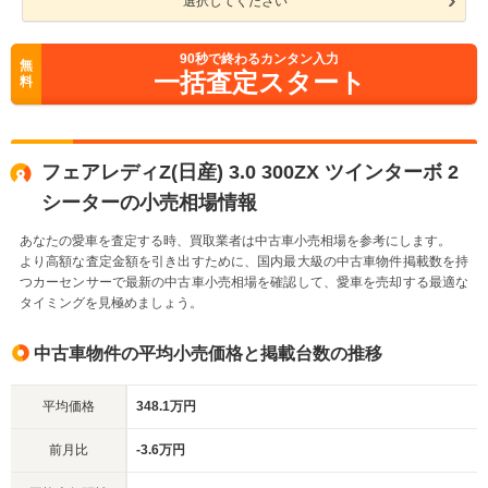
選択してください
90
秒で終わるカンタン入力
無
一括査定スタート
料
フェアレディZ(日産) 3.0 300ZX ツインターボ 2
シーターの小売相場情報
あなたの愛車を査定する時、買取業者は中古車小売相場を参考にします。
より高額な査定金額を引き出すために、国内最大級の中古車物件掲載数を持
つカーセンサーで最新の中古車小売相場を確認して、愛車を売却する最適な
タイミングを見極めましょう。
中古車物件の平均小売価格と掲載台数の推移
平均価格
348.1万円
前月比
-3.6万円