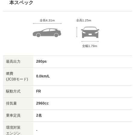
本スペック
全長4.31m
全高1.25m
全幅1.79m
最高出力
280ps
燃費
0.0km/L
(JC08モード)
駆動方式
FR
排気量
2960cc
乗車定員
2名
環境対策
-
エンジン