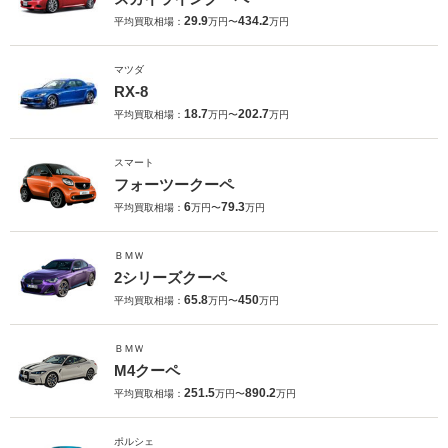
29.9
434.2
平均買取相場：
万円〜
万円
マツダ
RX-8
18.7
202.7
平均買取相場：
万円〜
万円
スマート
フォーツークーペ
6
79.3
平均買取相場：
万円〜
万円
ＢＭＷ
2シリーズクーペ
65.8
450
平均買取相場：
万円〜
万円
ＢＭＷ
M4クーペ
251.5
890.2
平均買取相場：
万円〜
万円
ポルシェ