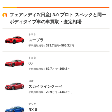
フェアレディZ(日産) 3.0 プロト スペックと同一
ボディタイプ車の車買取・査定相場
トヨタ
スープラ
383.7
565.3
平均買取相場：
万円〜
万円
トヨタ
86
62.7
160.8
平均買取相場：
万円〜
万円
日産
スカイラインクーペ
29.9
434.2
平均買取相場：
万円〜
万円
マツダ
RX-8