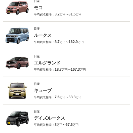
日産
モコ
3.2
31.5
平均買取相場：
万円〜
万円
日産
ルークス
8.7
162.9
平均買取相場：
万円〜
万円
日産
エルグランド
18.7
167.3
平均買取相場：
万円〜
万円
日産
キューブ
7.6
33.3
平均買取相場：
万円〜
万円
日産
デイズルークス
3
67.6
平均買取相場：
万円〜
万円