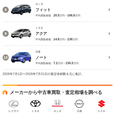
ホンダ
フィット
8
20.5
166.6
平均買取相場：
万円～
万円
トヨタ
アクア
9
14.6
236
平均買取相場：
万円～
万円
日産
ノート
10
7.2
150.5
平均買取相場：
万円～
万円
2026年7月1日〜2026年7月31日の査定依頼数を元に集計。
メーカーから中古車買取・査定相場を調べる
レクサス
トヨタ
ホンダ
日産
スズキ