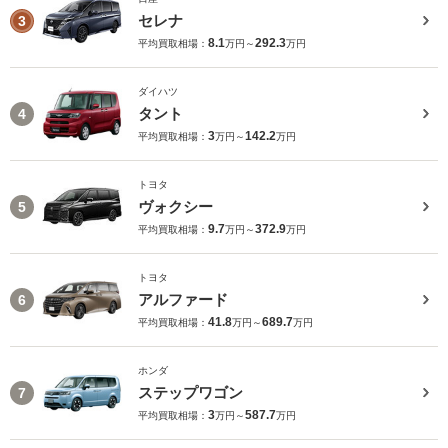
セレナ
3
8.1
292.3
平均買取相場：
万円～
万円
ダイハツ
タント
4
3
142.2
平均買取相場：
万円～
万円
トヨタ
ヴォクシー
5
9.7
372.9
平均買取相場：
万円～
万円
トヨタ
アルファード
6
41.8
689.7
平均買取相場：
万円～
万円
ホンダ
ステップワゴン
7
3
587.7
平均買取相場：
万円～
万円