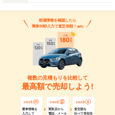
相場情報を確認したら
簡単90秒入力で査定依頼！
(無料)
複数の見積もりを比較して
最高額で売却しよう!
1
2
3
STEP
STEP
STEP
愛車情報を
買取店から
査定額を
入力して
電話、メール
比べて売却先