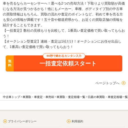
車を売るならカーセンサーへ！選べる2つの売却方法！下取りより買取額が高価
になる方法が見つかるかも！他にもメーカー、車種、ボディタイプ別の中古車
の買取情報はもちろん、買取の流れや査定のポイントなど、初めて車を売る方
も安心の情報が満載です！五十音や都道府県から、お近くの買取店舗の情報を
紹介することもできます。
【一括査定】数社の見積もりを比較して、1番高い査定価格で買い取ってもらお
う！
【オークション型査定】連絡・査定は1社だけ！オークションにお任せ出品し
て、1番高い査定価格で買い取ってもらおう！
90秒で終わるカンタン入力
無
一括査定依頼スタート
料
ページトップへ
中古車トップ
車買取・車査定・車売却
車買取・査定相場一覧
日産の車買取・車査定相場一覧
プライバシーポリシー
利用規約