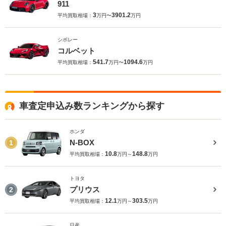
911
3
3901.2
平均買取相場：
万円〜
万円
シボレー
コルベット
541.7
1094.6
平均買取相場：
万円〜
万円
車査定申込み数ランキングから探す
ホンダ
N-BOX
1
10.8
148.8
平均買取相場：
万円～
万円
トヨタ
プリウス
2
12.1
303.5
平均買取相場：
万円～
万円
日産