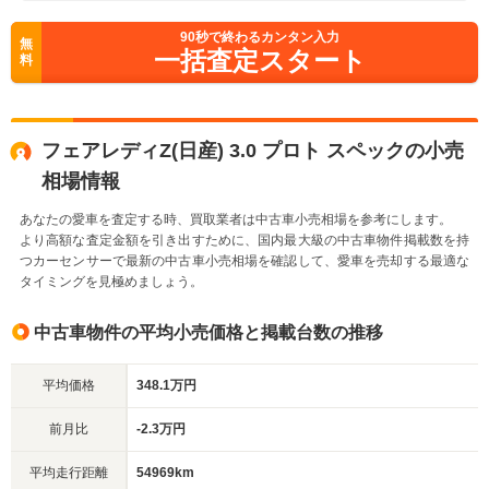
90
秒で終わるカンタン入力
無
一括査定スタート
料
フェアレディZ(日産) 3.0 プロト スペックの小売
相場情報
あなたの愛車を査定する時、買取業者は中古車小売相場を参考にします。
より高額な査定金額を引き出すために、国内最大級の中古車物件掲載数を持
つカーセンサーで最新の中古車小売相場を確認して、愛車を売却する最適な
タイミングを見極めましょう。
中古車物件の平均小売価格と掲載台数の推移
平均価格
348.1万円
前月比
-2.3万円
平均走行距離
54969km