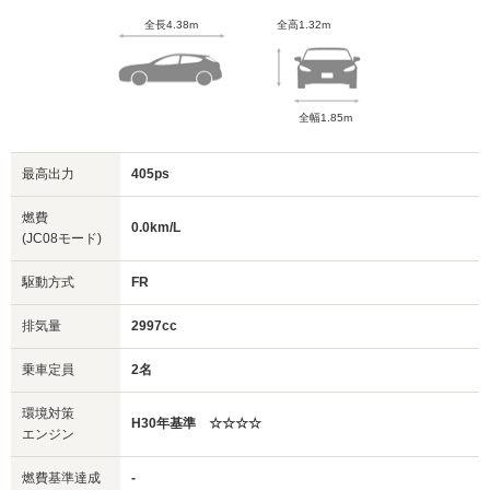
全長4.38m
全高1.32m
全幅1.85m
最高出力
405ps
燃費
0.0km/L
(JC08モード)
駆動方式
FR
排気量
2997cc
乗車定員
2名
環境対策
H30年基準 ☆☆☆☆
エンジン
燃費基準達成
-