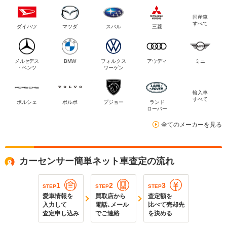
国産車
すべて
ダイハツ
マツダ
スバル
三菱
メルセデス
BMW
フォルクス
アウディ
ミニ
・ベンツ
ワーゲン
輸入車
すべて
ポルシェ
ボルボ
プジョー
ランド
ローバー
全てのメーカーを見る
カーセンサー簡単ネット車査定の流れ
1
2
3
STEP
STEP
STEP
愛車情報を
買取店から
査定額を
入力して
電話､メール
比べて売却先
査定申し込み
でご連絡
を決める