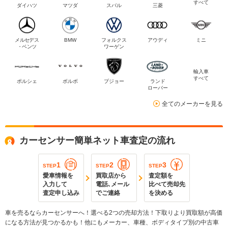
すべて
ダイハツ
マツダ
スバル
三菱
メルセデス
BMW
フォルクス
アウディ
ミニ
・ベンツ
ワーゲン
輸入車
すべて
ポルシェ
ボルボ
プジョー
ランド
ローバー
全てのメーカーを見る
カーセンサー簡単ネット車査定の流れ
1
2
3
STEP
STEP
STEP
愛車情報を
買取店から
査定額を
入力して
電話､メール
比べて売却先
査定申し込み
でご連絡
を決める
車を売るならカーセンサーへ！選べる2つの売却方法！下取りより買取額が高価
になる方法が見つかるかも！他にもメーカー、車種、ボディタイプ別の中古車