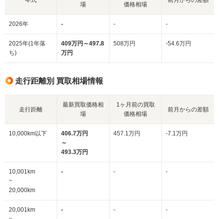
場
価格相場
2026年
-
-
-
2025年(1年落
409万円～497.8
508万円
-54.6万円
ち)
万円
走行距離別 買取相場情報
最新買取価格相
1ヶ月前の買取
走行距離
前月からの差額
場
価格相場
10,000km以下
406.7万円
457.1万円
-7.1万円
～
493.3万円
10,001km
-
-
-
~
20,000km
20,001km
-
-
-