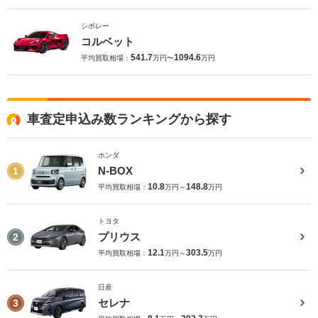
シボレー
コルベット
541.7
1094.6
平均買取相場：
万円〜
万円
車査定申込み数ランキングから探す
ホンダ
N-BOX
1
10.8
148.8
平均買取相場：
万円～
万円
トヨタ
プリウス
2
12.1
303.5
平均買取相場：
万円～
万円
日産
セレナ
3