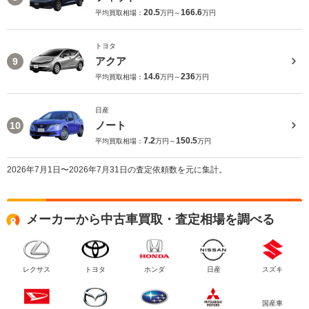
20.5
166.6
平均買取相場：
万円～
万円
トヨタ
アクア
9
14.6
236
平均買取相場：
万円～
万円
日産
ノート
10
7.2
150.5
平均買取相場：
万円～
万円
2026年7月1日〜2026年7月31日の査定依頼数を元に集計。
メーカーから中古車買取・査定相場を調べる
レクサス
トヨタ
ホンダ
日産
スズキ
国産車