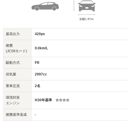
全幅1.87m
最高出力
420ps
燃費
0.0km/L
(JC08モード)
駆動方式
FR
排気量
2997cc
乗車定員
2名
環境対策
H30年基準 ☆☆☆☆
エンジン
燃費基準達成
-