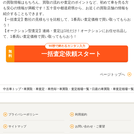
の買取情報はもちろん、買取の流れや査定のポイントなど、初めて車を売る方
も安心の情報が満載です！五十音や都道府県から、お近くの買取店舗の情報を
紹介することもできます。
【一括査定】数社の見積もりを比較して、1番高い査定価格で買い取ってもらお
う！
【オークション型査定】連絡・査定は1社だけ！オークションにお任せ出品し
て、1番高い査定価格で買い取ってもらおう！
90秒で終わるカンタン入力
無
一括査定依頼スタート
料
ページトップへ
中古車トップ
車買取・車査定・車売却
車買取・査定相場一覧
日産の車買取・車査定相場一覧
プライバシーポリシー
利用規約
サイトマップ
お問い合わせ・ご要望