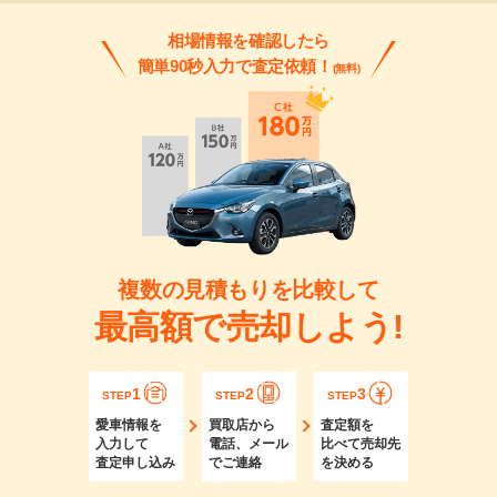
相場情報を確認したら
簡単90秒入力で査定依頼！
(無料)
複数の見積もりを比較して
最高額で売却しよう!
1
2
3
STEP
STEP
STEP
愛車情報を
買取店から
査定額を
入力して
電話、メール
比べて売却先
査定申し込み
でご連絡
を決める