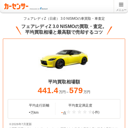
メニュー
フェアレディZ（日産） 3.0 NISMOの車買取・車査定
フェアレディZ 3.0 NISMOの買取・査定。
平均買取相場と最高額で売却するコツ
平均買取相場額
441.4
579
万円～
万円
平均走行距離
平均査定満足度
-
-
(-件)
万km
点
※2026年7月更新