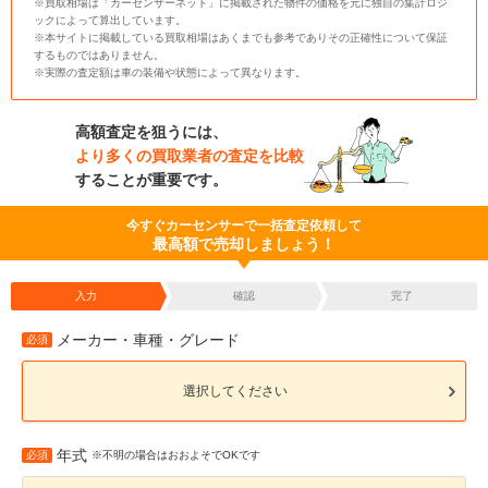
※買取相場は「カーセンサーネット」に掲載された物件の価格を元に独自の集計ロジ
ックによって算出しています。
※本サイトに掲載している買取相場はあくまでも参考でありその正確性について保証
するものではありません。
※実際の査定額は車の装備や状態によって異なります。
高額査定を狙うには、
より多くの買取業者の査定を比較
することが重要です。
今すぐカーセンサーで一括査定依頼して
最高額で売却しましょう！
入力
確認
完了
メーカー・車種・グレード
必須
選択してください
年式
必須
※不明の場合はおおよそでOKです