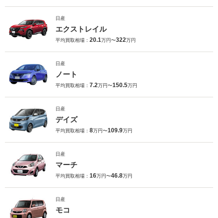
日産
エクストレイル
20.1
322
平均買取相場：
万円〜
万円
日産
ノート
7.2
150.5
平均買取相場：
万円〜
万円
日産
デイズ
8
109.9
平均買取相場：
万円〜
万円
日産
マーチ
16
46.8
平均買取相場：
万円〜
万円
日産
モコ