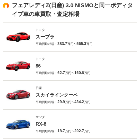
フェアレディZ(日産) 3.0 NISMOと同一ボディタ
イプ車の車買取・査定相場
トヨタ
スープラ
383.7
565.3
平均買取相場：
万円〜
万円
トヨタ
86
62.7
160.8
平均買取相場：
万円〜
万円
日産
スカイラインクーペ
29.9
434.2
平均買取相場：
万円〜
万円
マツダ
RX-8
18.7
202.7
平均買取相場：
万円〜
万円