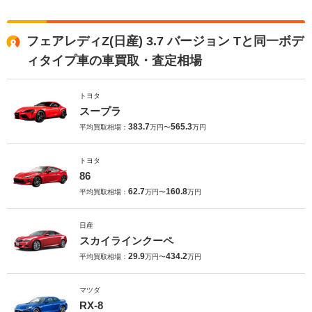
フェアレディZ(日産) 3.7 バージョン Tと同一ボデ
ィタイプ車の車買取・査定相場
トヨタ
スープラ
383.7
565.3
平均買取相場：
万円〜
万円
トヨタ
86
62.7
160.8
平均買取相場：
万円〜
万円
日産
スカイラインクーペ
29.9
434.2
平均買取相場：
万円〜
万円
マツダ
RX-8