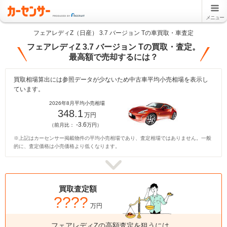
メニュー
フェアレディZ（日産） 3.7 バージョン Tの車買取・車査定
フェアレディZ 3.7 バージョン Tの買取・査定。
最高額で売却するには？
買取相場算出には参照データが少ないため中古車平均小売相場を表示し
ています。
2026年8月平均小売相場
348.1
万円
-3.6
（前月比：
万円）
※上記はカーセンサー掲載物件の平均小売相場であり、査定相場ではありません。一般
的に、査定価格は小売価格より低くなります。
買取査定額
????
万円
フェアレディZの高額査定を狙うには、