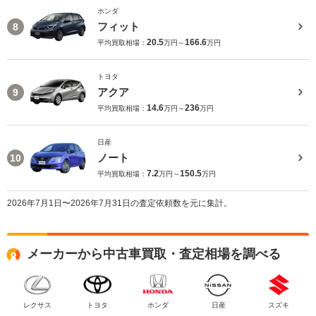
ホンダ
フィット
8
20.5
166.6
平均買取相場：
万円～
万円
トヨタ
アクア
9
14.6
236
平均買取相場：
万円～
万円
日産
ノート
10
7.2
150.5
平均買取相場：
万円～
万円
2026年7月1日〜2026年7月31日の査定依頼数を元に集計。
メーカーから中古車買取・査定相場を調べる
レクサス
トヨタ
ホンダ
日産
スズキ