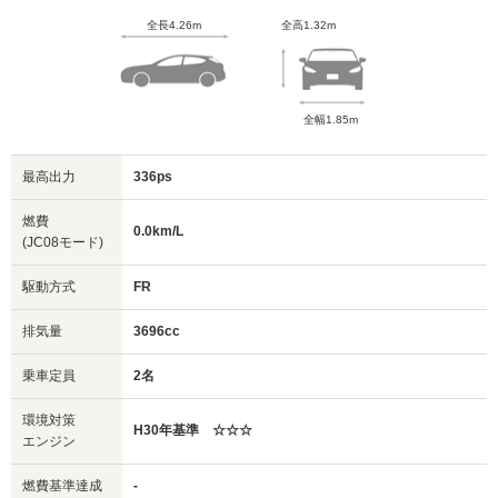
全長4.26m
全高1.32m
全幅1.85m
最高出力
336ps
燃費
0.0km/L
(JC08モード)
駆動方式
FR
排気量
3696cc
乗車定員
2名
環境対策
H30年基準 ☆☆☆
エンジン
燃費基準達成
-