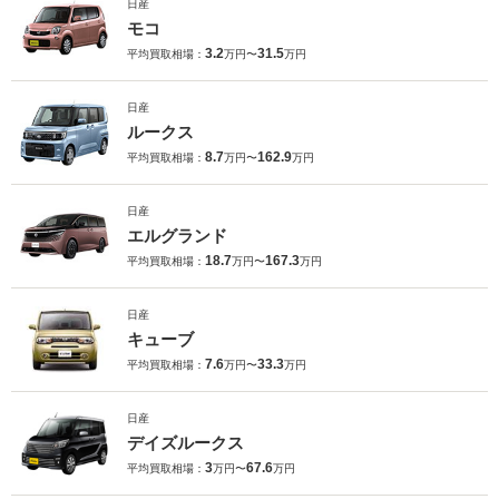
日産
モコ
3.2
31.5
平均買取相場：
万円〜
万円
日産
ルークス
8.7
162.9
平均買取相場：
万円〜
万円
日産
エルグランド
18.7
167.3
平均買取相場：
万円〜
万円
日産
キューブ
7.6
33.3
平均買取相場：
万円〜
万円
日産
デイズルークス
3
67.6
平均買取相場：
万円〜
万円