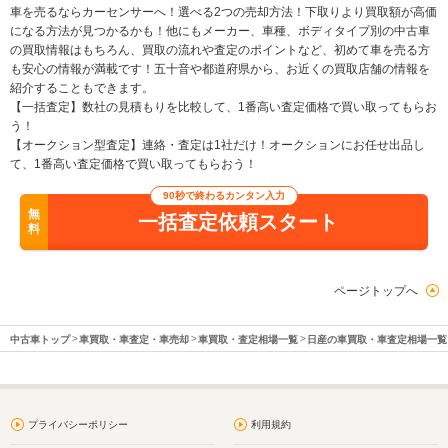
車を売るならカーセンサーへ！選べる2つの売却方法！下取りより買取額が高価
になる方法が見つかるかも！他にもメーカー、車種、ボディタイプ別の中古車
の買取情報はもちろん、買取の流れや査定のポイントなど、初めて車を売る方
も安心の情報が満載です！五十音や都道府県から、お近くの買取店舗の情報を
紹介することもできます。
【一括査定】数社の見積もりを比較して、1番高い査定価格で買い取ってもらお
う！
【オークション型査定】連絡・査定は1社だけ！オークションにお任せ出品し
て、1番高い査定価格で買い取ってもらおう！
90秒で終わるカンタン入力
無
一括査定依頼スタート
料
ページトップへ
中古車トップ
車買取・車査定・車売却
車買取・査定相場一覧
日産の車買取・車査定相場一覧
プライバシーポリシー
利用規約