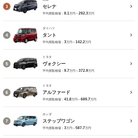
セレナ
3
8.1
292.3
平均買取相場：
万円～
万円
ダイハツ
タント
4
3
142.2
平均買取相場：
万円～
万円
トヨタ
ヴォクシー
5
9.7
372.9
平均買取相場：
万円～
万円
トヨタ
アルファード
6
41.8
689.7
平均買取相場：
万円～
万円
ホンダ
ステップワゴン
7
3
587.7
平均買取相場：
万円～
万円