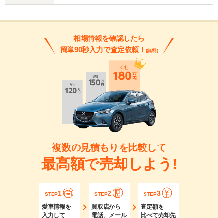
相場情報を確認したら
簡単90秒入力で査定依頼！
(無料)
複数の見積もりを比較して
最高額で売却しよう!
1
2
3
STEP
STEP
STEP
愛車情報を
買取店から
査定額を
入力して
電話、メール
比べて売却先