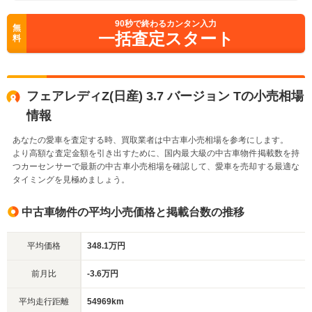
90
秒で終わるカンタン入力
無
一括査定スタート
料
フェアレディZ(日産) 3.7 バージョン Tの小売相場
情報
あなたの愛車を査定する時、買取業者は中古車小売相場を参考にします。
より高額な査定金額を引き出すために、国内最大級の中古車物件掲載数を持
つカーセンサーで最新の中古車小売相場を確認して、愛車を売却する最適な
タイミングを見極めましょう。
中古車物件の平均小売価格と掲載台数の推移
平均価格
348.1万円
前月比
-3.6万円
平均走行距離
54969km