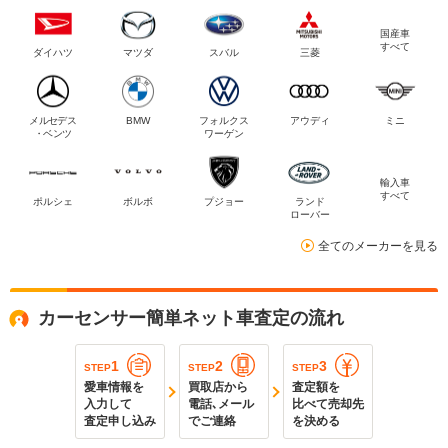
国産車
すべて
ダイハツ
マツダ
スバル
三菱
メルセデス
BMW
フォルクス
アウディ
ミニ
・ベンツ
ワーゲン
輸入車
すべて
ポルシェ
ボルボ
プジョー
ランド
ローバー
全てのメーカーを見る
カーセンサー簡単ネット車査定の流れ
1
2
3
STEP
STEP
STEP
愛車情報を
買取店から
査定額を
入力して
電話､メール
比べて売却先
査定申し込み
でご連絡
を決める