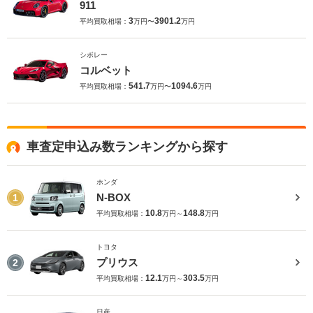
911
3
3901.2
平均買取相場：
万円〜
万円
シボレー
コルベット
541.7
1094.6
平均買取相場：
万円〜
万円
車査定申込み数ランキングから探す
ホンダ
N-BOX
1
10.8
148.8
平均買取相場：
万円～
万円
トヨタ
プリウス
2
12.1
303.5
平均買取相場：
万円～
万円
日産