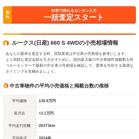
90
秒で終わるカンタン入力
無
一括査定スタート
料
ルークス(日産) 660 S 4WDの小売相場情報
あなたの愛車を査定する時、買取業者は中古車小売相場を参考にします。
より高額な査定金額を引き出すために、国内最大級の中古車物件掲載数を持
つカーセンサーで最新の中古車小売相場を確認して、愛車を売却する最適な
タイミングを見極めましょう。
中古車物件の平均小売価格と掲載台数の推移
平均価格
136.9万円
前月比
+2.1万円
平均走行距離
26373km
平均年式
2024年