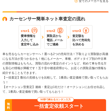
全てのメーカーを見る
カーセンサー簡単ネット車査定の流れ
1
2
3
STEP
STEP
STEP
愛車情報を
買取店から
査定額を
入力して
電話､メール
比べて売却先
査定申し込み
でご連絡
を決める
車を売るならカーセンサーへ！選べる2つの売却方法！下取りより買取額が高価
になる方法が見つかるかも！他にもメーカー、車種、ボディタイプ別の中古車
の買取情報はもちろん、買取の流れや査定のポイントなど、初めて車を売る方
も安心の情報が満載です！五十音や都道府県から、お近くの買取店舗の情報を
紹介することもできます。
【一括査定】数社の見積もりを比較して、1番高い査定価格で買い取ってもらお
う！
【オークション型査定】連絡・査定は1社だけ！オークションにお任せ出品し
て、1番高い査定価格で買い取ってもらおう！
90秒で終わるカンタン入力
無
一括査定依頼スタート
料