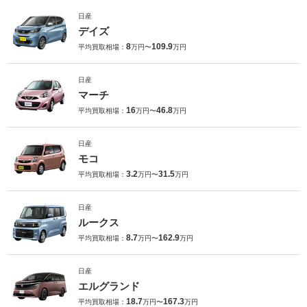
日産
デイズ
8
109.9
平均買取相場：
万円〜
万円
日産
マーチ
16
46.8
平均買取相場：
万円〜
万円
日産
モコ
3.2
31.5
平均買取相場：
万円〜
万円
日産
ルークス
8.7
162.9
平均買取相場：
万円〜
万円
日産
エルグランド
18.7
167.3
平均買取相場：
万円〜
万円