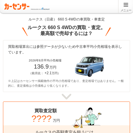
メニュー
ルークス（日産） 660 S 4WDの車買取・車査定
ルークス 660 S 4WDの買取・査定。
最高額で売却するには？
買取相場算出には参照データが少ないため中古車平均小売相場を表示し
ています。
2026年8月平均小売相場
136.9
万円
+2.1
（前月比：
万円）
※上記はカーセンサー掲載物件の平均小売相場であり、査定相場ではありません。一般
的に、査定価格は小売価格より低くなります。
買取査定額
????
万円
ルークスの高額査定を狙うには、