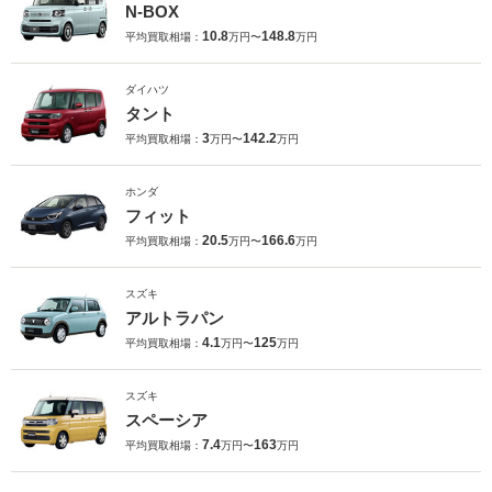
N-BOX
10.8
148.8
平均買取相場：
万円〜
万円
ダイハツ
タント
3
142.2
平均買取相場：
万円〜
万円
ホンダ
フィット
20.5
166.6
平均買取相場：
万円〜
万円
スズキ
アルトラパン
4.1
125
平均買取相場：
万円〜
万円
スズキ
スペーシア
7.4
163
平均買取相場：
万円〜
万円