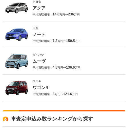
トヨタ
アクア
14.6
236
平均買取相場：
万円〜
万円
日産
ノート
7.2
150.5
平均買取相場：
万円〜
万円
ダイハツ
ムーヴ
4.5
136.6
平均買取相場：
万円〜
万円
スズキ
ワゴンR
3
121.6
平均買取相場：
万円〜
万円
車査定申込み数ランキングから探す