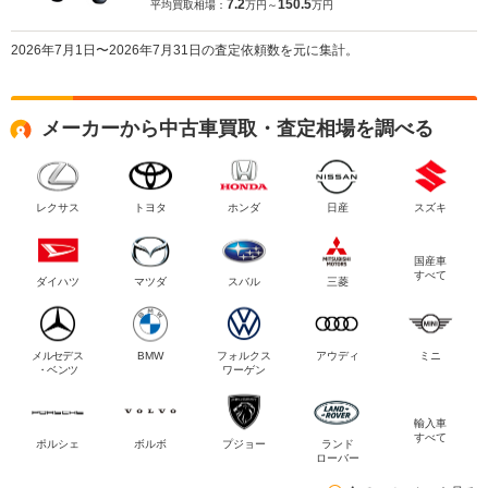
7.2
150.5
平均買取相場：
万円～
万円
2026年7月1日〜2026年7月31日の査定依頼数を元に集計。
メーカーから中古車買取・査定相場を調べる
レクサス
トヨタ
ホンダ
日産
スズキ
国産車
すべて
ダイハツ
マツダ
スバル
三菱
メルセデス
BMW
フォルクス
アウディ
ミニ
・ベンツ
ワーゲン
輸入車
すべて
ポルシェ
ボルボ
プジョー
ランド
ローバー