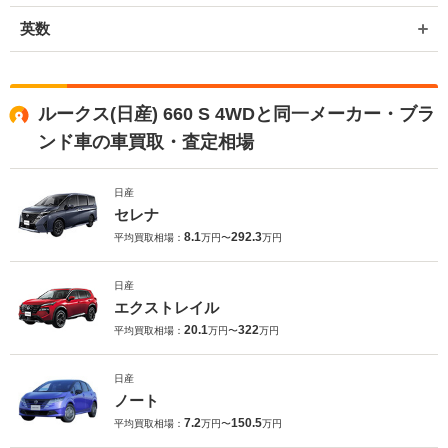
英数
ルークス(日産) 660 S 4WDと同一メーカー・ブラ
ンド車の車買取・査定相場
日産
セレナ
8.1
292.3
平均買取相場：
万円〜
万円
日産
エクストレイル
20.1
322
平均買取相場：
万円〜
万円
日産
ノート
7.2
150.5
平均買取相場：
万円〜
万円