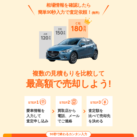
相場情報を確認したら
簡単90秒入力で査定依頼！
(無料)
複数の見積もりを比較して
最高額で売却しよう!
1
2
3
STEP
STEP
STEP
愛車情報を
買取店から
査定額を
入力して
電話、メール
比べて売却先
査定申し込み
でご連絡
を決める
90秒で終わるカンタン入力