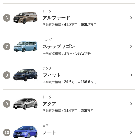
トヨタ
アルファード
6
41.8
689.7
平均買取相場：
万円～
万円
ホンダ
ステップワゴン
7
3
587.7
平均買取相場：
万円～
万円
ホンダ
フィット
8
20.5
166.6
平均買取相場：
万円～
万円
トヨタ
アクア
9
14.6
236
平均買取相場：
万円～
万円
日産
ノート
10