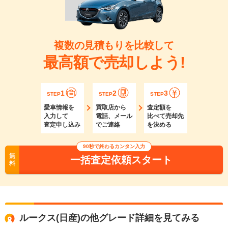
複数の見積もりを比較して
最高額で売却しよう!
1
2
3
STEP
STEP
STEP
愛車情報を
買取店から
査定額を
入力して
電話、メール
比べて売却先
査定申し込み
でご連絡
を決める
90秒で終わるカンタン入力
無
一括査定依頼スタート
料
ルークス(日産)の他グレード詳細を見てみる