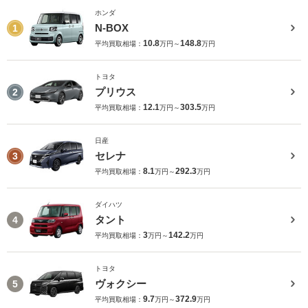
ホンダ
N-BOX
1
10.8
148.8
平均買取相場：
万円～
万円
トヨタ
プリウス
2
12.1
303.5
平均買取相場：
万円～
万円
日産
セレナ
3
8.1
292.3
平均買取相場：
万円～
万円
ダイハツ
タント
4
3
142.2
平均買取相場：
万円～
万円
トヨタ
ヴォクシー
5
9.7
372.9
平均買取相場：
万円～
万円