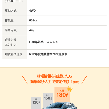
(JC08モード)
駆動方式
4WD
排気量
659cc
乗車定員
4名
環境対策
H30年基準 ☆☆☆☆
エンジン
燃費基準達成
R12年度燃費基準70%達成車
相場情報を確認したら
簡単90秒入力で査定依頼！
(無料)