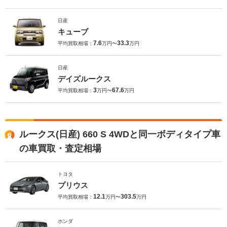
日産
キューブ
7.6
33.3
平均買取相場：
万円〜
万円
日産
デイズルークス
3
67.6
平均買取相場：
万円〜
万円
ルークス(日産) 660 S 4WDと同一ボディタイプ車
の車買取・査定相場
トヨタ
プリウス
12.1
303.5
平均買取相場：
万円〜
万円
ホンダ