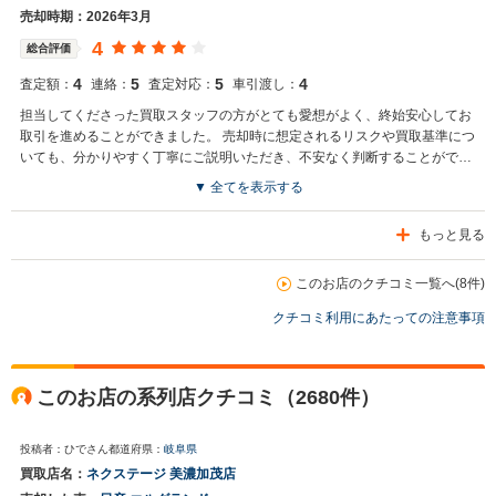
売却時期：2026年3月
4
総合評価
4
5
5
4
査定額：
連絡：
査定対応：
車引渡し：
担当してくださった買取スタッフの方がとても愛想がよく、終始安心してお
取引を進めることができました。 売却時に想定されるリスクや買取基準につ
いても、分かりやすく丁寧にご説明いただき、不安なく判断することができ
ました。また、こちらの希望も踏まえながら、なるべく高く売却できるよう
▼ 全てを表示する
に調整してくださった点も非常にありがたかったです。 全体を通して誠実な
対応をしていただき、満足のいく取引となりました。ありがとうございまし
もっと見る
た。
このお店のクチコミ一覧へ(8件)
クチコミ利用にあたっての注意事項
このお店の系列店クチコミ（2680件）
投稿者：ひでさん
都道府県：
岐阜県
買取店名：
ネクステージ 美濃加茂店