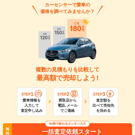
カーセンサーで愛車の
価格を調べてみませんか？
複数の見積もりを比較して
最高額で売却しよう!
1
2
3
STEP
STEP
STEP
愛車情報を
買取店から
査定額を
入力して
電話､メール
比べて売却先
査定申し込み
でご連絡
を決める
90
秒で終わるカンタン入力
無
一括査定依頼スタート
料