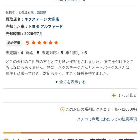
投稿者：ま
都道府県：
愛知県
買取店名：
ネクステージ 大高店
売却した車：
トヨタ アルファード
売却時期：2026年7月
5
総合評価
4
5
5
5
査定額：
連絡：
査定対応：
車引渡し：
どこの会社のご担当の方もとても良い接客をされました。 文句を付けるとこ
ろはなにもありません。特に、ネクステージさんとオートバックスさんは、
値段も頑張って頂き、対応も良く、すごく好感を持てました。
▼ 全てを表示する
もっと見る
このお店の系列店クチコミ一覧へ(2680件)
クチコミ利用にあたっての注意事項