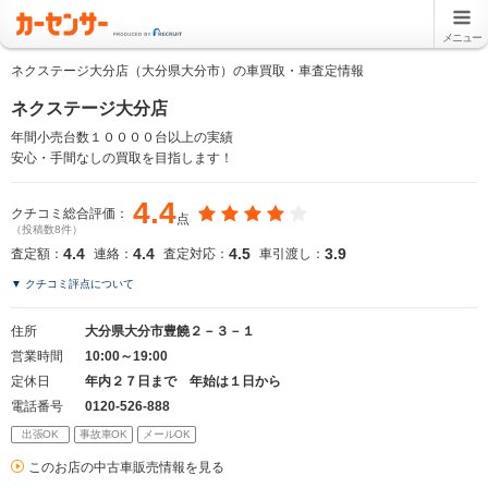
メニュー
ネクステージ大分店（大分県大分市）の車買取・車査定情報
ネクステージ大分店
年間小売台数１００００台以上の実績
安心・手間なしの買取を目指します！
4.4
クチコミ総合評価：
点
（投稿数8件）
4.4
4.4
4.5
3.9
査定額：
連絡：
査定対応：
車引渡し：
▼ クチコミ評点について
住所
大分県大分市豊饒２－３－１
営業時間
10:00～19:00
定休日
年内２７日まで 年始は１日から
電話番号
0120-526-888
出張OK
事故車OK
メールOK
このお店の中古車販売情報を見る