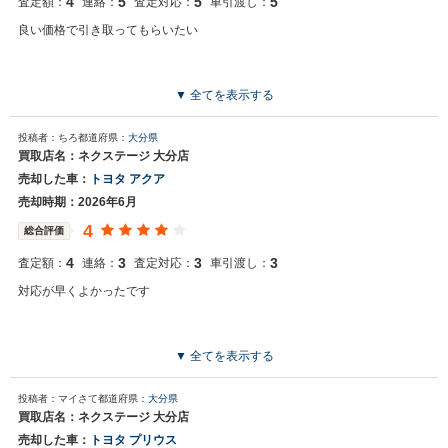
4
5
5
5
査定額：
連絡：
査定対応：
車引渡し：
良い価格で引き取ってもらいたい
▼ 全てを表示する
投稿者：ちろ
都道府県：
大分県
買取店名：ネクステージ 大分店
売却した車：
トヨタ アクア
売却時期：2026年6月
4
総合評価
4
3
3
3
査定額：
連絡：
査定対応：
車引渡し：
対応が早くよかったです
▼ 全てを表示する
投稿者：マイさて
都道府県：
大分県
買取店名：ネクステージ 大分店
売却した車：
トヨタ プリウス