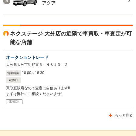
5
アクア
ネクステージ 大分店の近隣で車買取・車査定が可
能な店舗
オークショントレード
大分県大分市明野東５－４３１３－２
10
:
00
～
18
:
30
営業時間
-
定休日
買取直販店なので査定に自信あります‼
まずは弊社にご相談くださいませ‼
出張OK
もっと見る