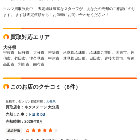
クルマ買取強化中！ 査定経験豊富なスタッフが、あなたの売却のご相談にのり
ます。 まずは査定依頼から！お気軽にお問い合わせください！
買取対応エリア
大分県
宇佐市、臼杵市、大分市、杵築市、玖珠郡玖珠町、玖珠郡九重町、国東市、佐
伯市、竹田市、津久見市、中津市、速見郡日出町、日田市、豊後大野市、豊後
高田市、別府市、由布市
このお店のクチコミ（8件）
投稿者：ダンガン
都道府県：
大分県
買取店名：ネクステージ 大分店
売却した車：
トヨタ bB
売却時期：2026年8月
4
総合評価