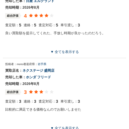
売却した車：
日産 エルグランド
売却時期：2026年8月
4
総合評価
5
5
5
3
査定額：
連絡：
査定対応：
車引渡し：
良い買取額を提示してくれた、手放し時期が良かったのだろう。
▼ 全てを表示する
投稿者：moto
都道府県：
岩手県
買取店名：
ネクステージ 盛岡店
売却した車：
ホンダ フリード
売却時期：2026年8月
3
総合評価
3
3
3
3
査定額：
連絡：
査定対応：
車引渡し：
比較的に満足できる価格なんのでお願いしませた
▼ 全てを表示する