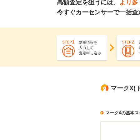
高額査定を狙うには、
より多
今すぐカーセンサーで一括査
1
2
STEP
STEP
愛車情報を
入力して
査定申し込み
マークX(ト
マークXの基本ス