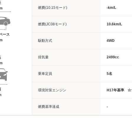
長
燃費(10.15モード)
-km/L
7m
燃費(JC08モード)
10.6km/L
ベース
5m
駆動方式
4WD
排気量
2499cc
高
5m
乗車定員
5名
幅
環境対策エンジン
H17年基準 
m
燃費基準達成
-