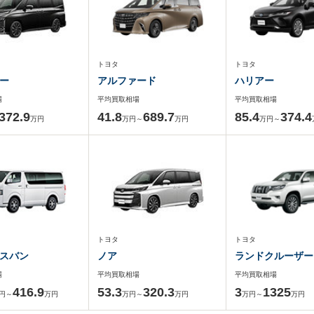
トヨタ
トヨタ
ー
アルファード
ハリアー
場
平均買取相場
平均買取相場
372.9
41.8
689.7
85.4
374.4
万円
万円～
万円
万円～
トヨタ
トヨタ
スバン
ノア
ランドクルーザー
場
平均買取相場
平均買取相場
416.9
53.3
320.3
3
1325
円～
万円
万円～
万円
万円～
万円