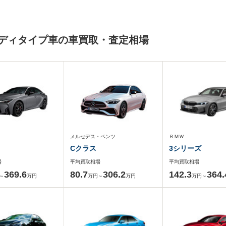
ボディタイプ車の車買取・査定相場
メルセデス・ベンツ
ＢＭＷ
Cクラス
3シリーズ
場
平均買取相場
平均買取相場
369.6
80.7
306.2
142.3
364.
～
万円
万円～
万円
万円～