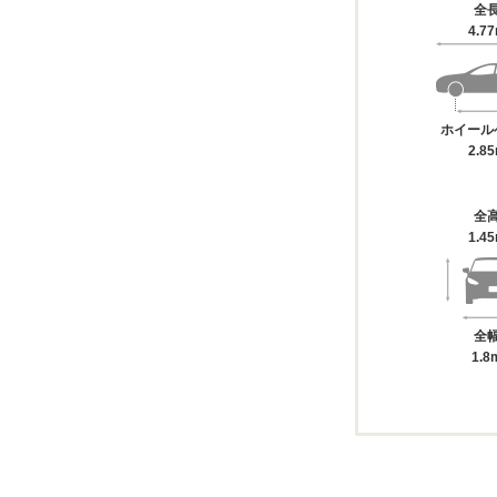
全
4.7
ホイール
2.8
全
1.4
全
1.8