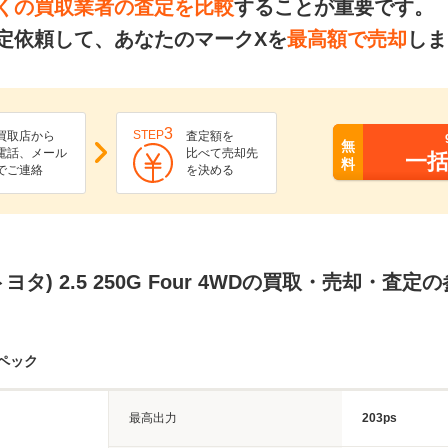
くの買取業者の査定を比較
することが重要です。
定依頼して、あなたのマークXを
最高額で売却
しま
3
STEP
買取店から
査定額を
無
電話、メール
比べて売却先
一
料
でご連絡
を決める
ヨタ) 2.5 250G Four 4WDの買取・売却・査定
ペック
最高出力
203ps