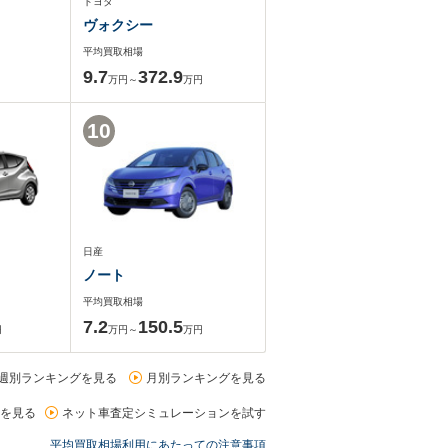
トヨタ
ヴォクシー
平均買取相場
9.7
372.9
万円～
万円
10
日産
ノート
平均買取相場
7.2
150.5
円
万円～
万円
週別ランキングを見る
月別ランキングを見る
を見る
ネット車査定シミュレーションを試す
平均買取相場利用にあたっての注意事項