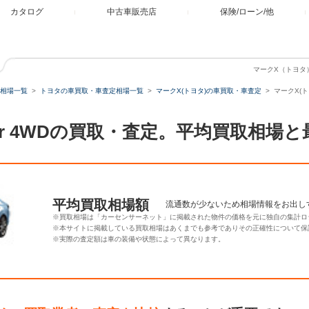
カタログ
中古車販売店
保険/ローン/他
マークX（トヨタ） 
相場一覧
トヨタの車買取・車査定相場一覧
マークX(トヨタ)の車買取・車査定
マークX(トヨ
G Four 4WDの買取・査定。平均買取
平均買取相場額
流通数が少ないため相場情報をお出し
※買取相場は「カーセンサーネット」に掲載された物件の価格を元に独自の集計ロ
※本サイトに掲載している買取相場はあくまでも参考でありその正確性について保
※実際の査定額は車の装備や状態によって異なります。