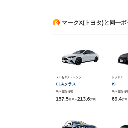
マークX(トヨタ)と同一
メルセデス・ベンツ
レクサス
CLAクラス
IS
平均買取相場
平均買取相
157.5
213.6
69.4
万円～
万円
万円