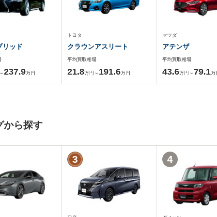
トヨタ
マツダ
ブリッド
クラウンアスリート
アテンザ
場
平均買取相場
平均買取相場
237.9
21.8
191.6
43.6
79.1
～
万円
万円～
万円
万円～
万
グから探す
3
4