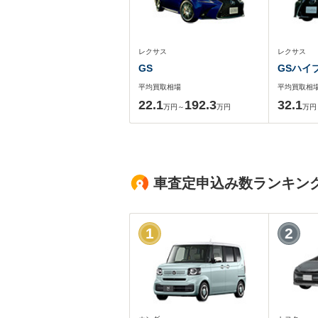
レクサス
レクサス
GS
GSハイ
平均買取相場
平均買取相
22.1
192.3
32.1
万円～
万円
万円
車査定申込み数ランキン
1
2