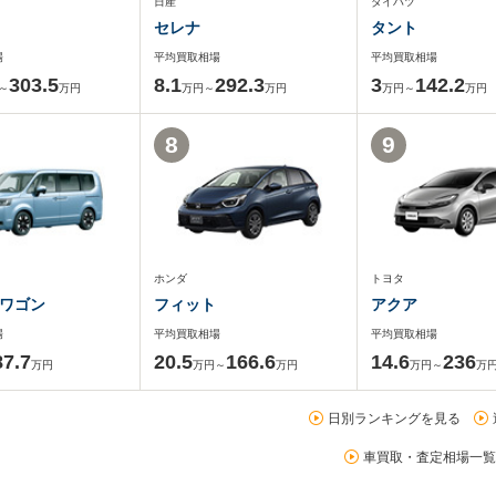
日産
ダイハツ
セレナ
タント
場
平均買取相場
平均買取相場
303.5
8.1
292.3
3
142.2
～
万円
万円～
万円
万円～
万円
8
9
ホンダ
トヨタ
ワゴン
フィット
アクア
場
平均買取相場
平均買取相場
87.7
20.5
166.6
14.6
236
万円
万円～
万円
万円～
万
日別ランキングを見る
車買取・査定相場一覧