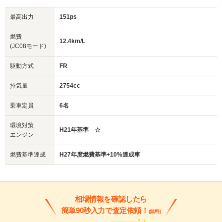
最高出力
151ps
燃費
12.4km/L
(JC08モード)
駆動方式
FR
排気量
2754cc
乗車定員
6名
環境対策
H21年基準 ☆
エンジン
燃費基準達成
H27年度燃費基準+10%達成車
相場情報を確認したら
簡単90秒入力で査定依頼！
(無料)