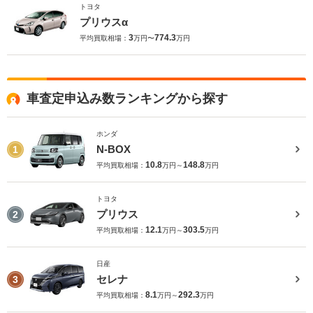
トヨタ
プリウスα
3
774.3
平均買取相場：
万円〜
万円
車査定申込み数ランキングから探す
ホンダ
N-BOX
1
10.8
148.8
平均買取相場：
万円～
万円
トヨタ
プリウス
2
12.1
303.5
平均買取相場：
万円～
万円
日産
セレナ
3
8.1
292.3
平均買取相場：
万円～
万円