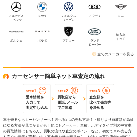
メルセデス
BMW
フォルクス
アウディ
ミニ
・ベンツ
ワーゲン
輸入車
すべて
ポルシェ
ボルボ
プジョー
ランド
ローバー
全てのメーカーを見る
カーセンサー簡単ネット車査定の流れ
1
2
3
STEP
STEP
STEP
愛車情報を
買取店から
査定額を
入力して
電話､メール
比べて売却先
査定申し込み
でご連絡
を決める
車を売るならカーセンサーへ！選べる2つの売却方法！下取りより買取額が高価
になる方法が見つかるかも！他にもメーカー、車種、ボディタイプ別の中古車
の買取情報はもちろん、買取の流れや査定のポイントなど、初めて車を売る方