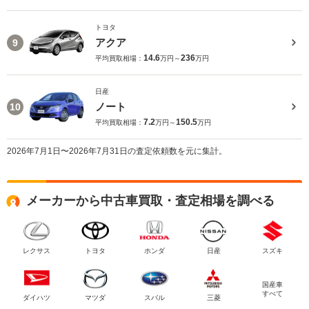
トヨタ
アクア
9
14.6
236
平均買取相場：
万円～
万円
日産
ノート
10
7.2
150.5
平均買取相場：
万円～
万円
2026年7月1日〜2026年7月31日の査定依頼数を元に集計。
メーカーから中古車買取・査定相場を調べる
レクサス
トヨタ
ホンダ
日産
スズキ
国産車
すべて
ダイハツ
マツダ
スバル
三菱