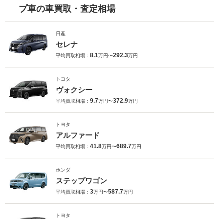
プ車の車買取・査定相場
日産
セレナ
8.1
292.3
平均買取相場：
万円〜
万円
トヨタ
ヴォクシー
9.7
372.9
平均買取相場：
万円〜
万円
トヨタ
アルファード
41.8
689.7
平均買取相場：
万円〜
万円
ホンダ
ステップワゴン
3
587.7
平均買取相場：
万円〜
万円
トヨタ