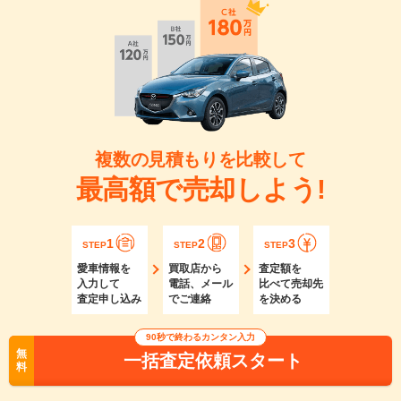
複数の見積もりを比較して
最高額で売却しよう!
1
2
3
STEP
STEP
STEP
愛車情報を
買取店から
査定額を
入力して
電話、メール
比べて売却先
査定申し込み
でご連絡
を決める
90秒で終わるカンタン入力
無
一括査定依頼スタート
料