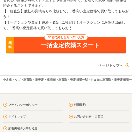
も安心の情報が満載です！五十音や都道府県から、お近くの買取店舗の情報を
紹介することもできます。
【一括査定】数社の見積もりを比較して、1番高い査定価格で買い取ってもらお
う！
【オークション型査定】連絡・査定は1社だけ！オークションにお任せ出品し
て、1番高い査定価格で買い取ってもらおう！
90秒で終わるカンタン入力
無
一括査定依頼スタート
料
ページトップへ
中古車トップ
車買取・車査定・車売却
車買取・査定相場一覧
トヨタの車買取・車査定相場一
プライバシーポリシー
利用規約
サイトマップ
お問い合わせ・ご要望
広告掲載のお申し込み