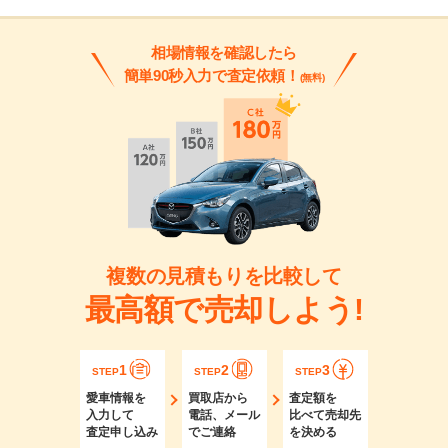
相場情報を確認したら
簡単90秒入力で査定依頼！
(無料)
複数の見積もりを比較して
最高額で売却しよう!
1
2
3
STEP
STEP
STEP
愛車情報を
買取店から
査定額を
入力して
電話、メール
比べて売却先
査定申し込み
でご連絡
を決める