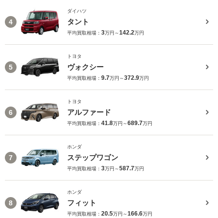
ダイハツ
タント
4
3
142.2
平均買取相場：
万円～
万円
トヨタ
ヴォクシー
5
9.7
372.9
平均買取相場：
万円～
万円
トヨタ
アルファード
6
41.8
689.7
平均買取相場：
万円～
万円
ホンダ
ステップワゴン
7
3
587.7
平均買取相場：
万円～
万円
ホンダ
フィット
8
20.5
166.6
平均買取相場：
万円～
万円