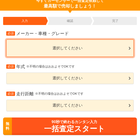
今すぐカーセンサーで一括査定依頼して
最高額で売却しましょう！
入力
確認
完了
メーカー・車種・グレード
必須
選択してください
年式
必須
※不明の場合はおおよそでOKです
選択してください
走行距離
必須
※不明の場合はおおよそでOKです
選択してください
90
秒で終わるカンタン入力
無
一括査定スタート
料