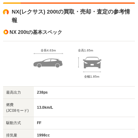
NX(レクサス) 200tの買取・売却・査定の参考情
報
NX 200tの基本スペック
全長4.63m
全高1.65m
全幅1.85m
最高出力
238ps
燃費
13.0km/L
(JC08モード)
駆動方式
FF
排気量
1998cc