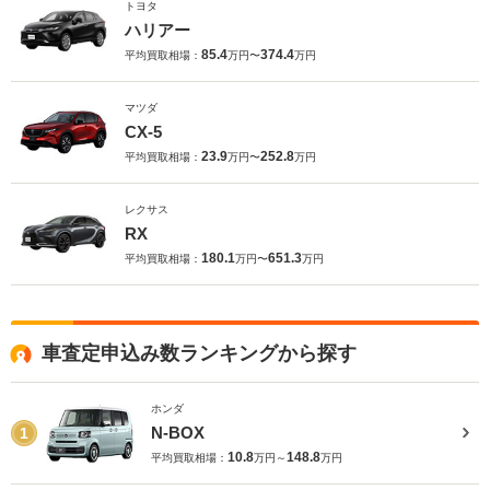
トヨタ
ハリアー
85.4
374.4
平均買取相場：
万円〜
万円
マツダ
CX-5
23.9
252.8
平均買取相場：
万円〜
万円
レクサス
RX
180.1
651.3
平均買取相場：
万円〜
万円
車査定申込み数ランキングから探す
ホンダ
N-BOX
1
10.8
148.8
平均買取相場：
万円～
万円