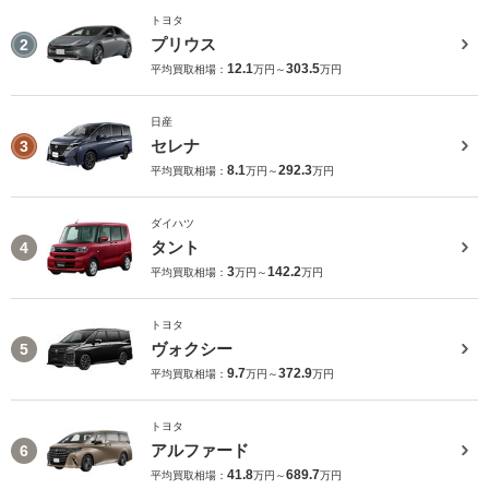
トヨタ
プリウス
2
12.1
303.5
平均買取相場：
万円～
万円
日産
セレナ
3
8.1
292.3
平均買取相場：
万円～
万円
ダイハツ
タント
4
3
142.2
平均買取相場：
万円～
万円
トヨタ
ヴォクシー
5
9.7
372.9
平均買取相場：
万円～
万円
トヨタ
アルファード
6
41.8
689.7
平均買取相場：
万円～
万円