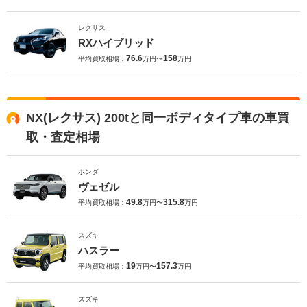
レクサス
RXハイブリッド
76.6
158
平均買取相場：
万円〜
万円
NX(レクサス) 200tと同一ボディタイプ車の車買
取・査定相場
ホンダ
ヴェゼル
49.8
315.8
平均買取相場：
万円〜
万円
スズキ
ハスラー
19
157.3
平均買取相場：
万円〜
万円
スズキ