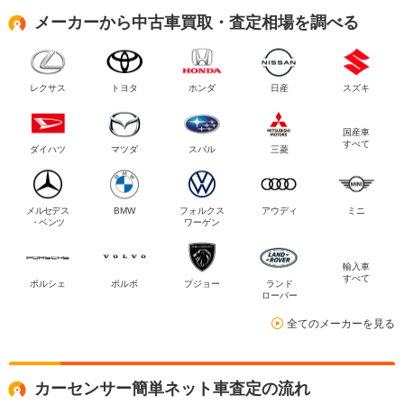
メーカーから中古車買取・査定相場を調べる
レクサス
トヨタ
ホンダ
日産
スズキ
国産車
すべて
ダイハツ
マツダ
スバル
三菱
メルセデス
BMW
フォルクス
アウディ
ミニ
・ベンツ
ワーゲン
輸入車
すべて
ポルシェ
ボルボ
プジョー
ランド
ローバー
全てのメーカーを見る
カーセンサー簡単ネット車査定の流れ