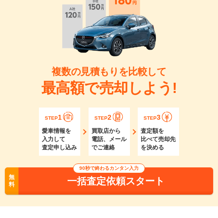
複数の見積もりを比較して
最高額で売却しよう!
1
2
3
STEP
STEP
STEP
愛車情報を
買取店から
査定額を
入力して
電話、メール
比べて売却先
査定申し込み
でご連絡
を決める
90秒で終わるカンタン入力
無
一括査定依頼スタート
料