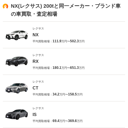
NX(レクサス) 200tと同一メーカー・ブランド車
の車買取・査定相場
レクサス
NX
111.9
502.3
平均買取相場：
万円〜
万円
レクサス
RX
180.1
651.3
平均買取相場：
万円〜
万円
レクサス
CT
34.2
158.5
平均買取相場：
万円〜
万円
レクサス
IS
69.4
369.6
平均買取相場：
万円〜
万円