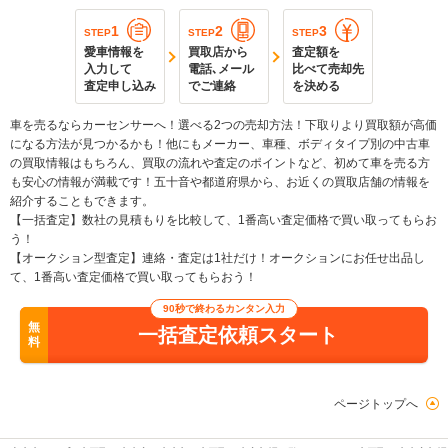
1
2
3
STEP
STEP
STEP
愛車情報を
買取店から
査定額を
入力して
電話､メール
比べて売却先
査定申し込み
でご連絡
を決める
車を売るならカーセンサーへ！選べる2つの売却方法！下取りより買取額が高価
になる方法が見つかるかも！他にもメーカー、車種、ボディタイプ別の中古車
の買取情報はもちろん、買取の流れや査定のポイントなど、初めて車を売る方
も安心の情報が満載です！五十音や都道府県から、お近くの買取店舗の情報を
紹介することもできます。
【一括査定】数社の見積もりを比較して、1番高い査定価格で買い取ってもらお
う！
【オークション型査定】連絡・査定は1社だけ！オークションにお任せ出品し
て、1番高い査定価格で買い取ってもらおう！
90秒で終わるカンタン入力
無
一括査定依頼スタート
料
ページトップへ