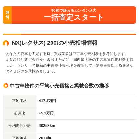
90
秒で終わるカンタン入力
無
一括査定スタート
料
NX(レクサス) 200tの小売相場情報
あなたの愛車を査定する時、買取業者は中古車小売相場を参考にします。
より高額な査定金額を引き出すために、国内最大級の中古車物件掲載数を持
つカーセンサーで最新の中古車小売相場を確認して、愛車を売却する最適な
タイミングを見極めましょう。
中古車物件の平均小売価格と掲載台数の推移
平均価格
417.3万円
前月比
+5.1万円
平均走行距離
40258km
平均年式
2017年