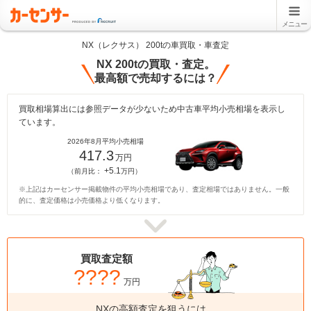
メニュー
NX（レクサス） 200tの車買取・車査定
NX 200tの買取・査定。
最高額で売却するには？
買取相場算出には参照データが少ないため中古車平均小売相場を表示し
ています。
2026年8月平均小売相場
417.3
万円
+5.1
（前月比：
万円）
※上記はカーセンサー掲載物件の平均小売相場であり、査定相場ではありません。一般
的に、査定価格は小売価格より低くなります。
買取査定額
????
万円
NXの高額査定を狙うには、