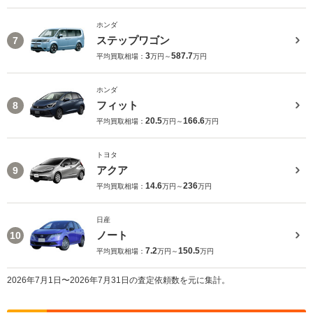
ホンダ
ステップワゴン
7
3
587.7
平均買取相場：
万円～
万円
ホンダ
フィット
8
20.5
166.6
平均買取相場：
万円～
万円
トヨタ
アクア
9
14.6
236
平均買取相場：
万円～
万円
日産
ノート
10
7.2
150.5
平均買取相場：
万円～
万円
2026年7月1日〜2026年7月31日の査定依頼数を元に集計。