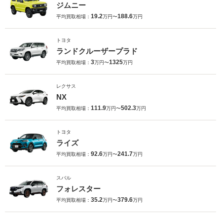
ジムニー
19.2
188.6
平均買取相場：
万円〜
万円
トヨタ
ランドクルーザープラド
3
1325
平均買取相場：
万円〜
万円
レクサス
NX
111.9
502.3
平均買取相場：
万円〜
万円
トヨタ
ライズ
92.6
241.7
平均買取相場：
万円〜
万円
スバル
フォレスター
35.2
379.6
平均買取相場：
万円〜
万円