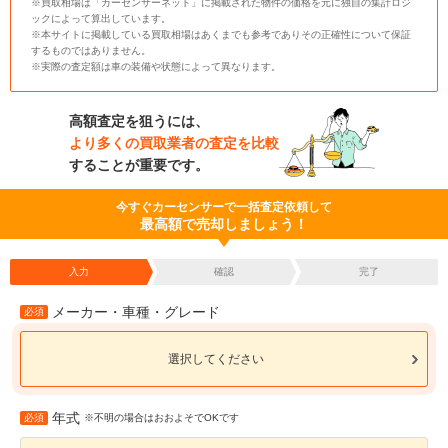
※買取相場は「カーセンサーネット」に掲載された物件の価格を元に独自の集計ロジ
ックによって算出しています。
※本サイトに掲載している買取相場はあくまでも参考でありその正確性について保証
するものではありません。
※実際の査定額は車の装備や状態によって異なります。
高額査定を狙うには、
より多くの買取業者の査定を比較
することが重要です。
今すぐカーセンサーで一括査定依頼して
最高額で売却しましょう！
入力
確認
完了
メーカー・車種・グレード
必須
選択してください
年式
必須
※不明の場合はおおよそでOKです