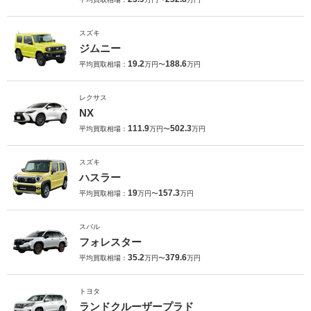
スズキ
ジムニー
19.2
188.6
平均買取相場：
万円〜
万円
レクサス
NX
111.9
502.3
平均買取相場：
万円〜
万円
スズキ
ハスラー
19
157.3
平均買取相場：
万円〜
万円
スバル
フォレスター
35.2
379.6
平均買取相場：
万円〜
万円
トヨタ
ランドクルーザープラド