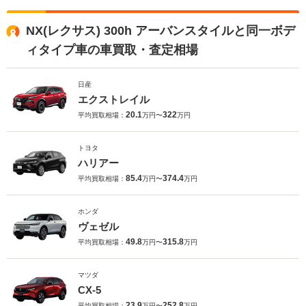
NX(レクサス) 300h アーバンスタイルと同一ボデ
ィタイプ車の車買取・査定相場
日産
エクストレイル
20.1
322
平均買取相場：
万円〜
万円
トヨタ
ハリアー
85.4
374.4
平均買取相場：
万円〜
万円
ホンダ
ヴェゼル
49.8
315.8
平均買取相場：
万円〜
万円
マツダ
CX-5
23.9
252.8
平均買取相場：
万円〜
万円