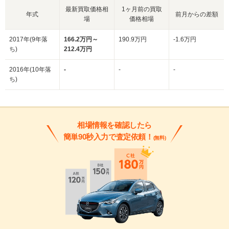
最新買取価格相
1ヶ月前の買取
年式
前月からの差額
場
価格相場
2017年(9年落
166.2万円～
190.9万円
-1.6万円
ち)
212.4万円
2016年(10年落
-
-
-
ち)
相場情報を確認したら
簡単90秒入力で査定依頼！
(無料)