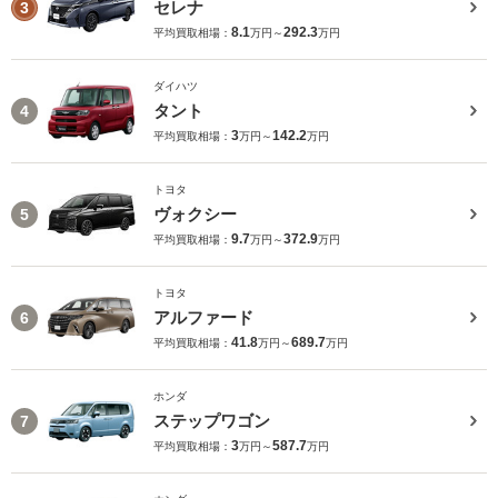
セレナ
3
8.1
292.3
平均買取相場：
万円～
万円
ダイハツ
タント
4
3
142.2
平均買取相場：
万円～
万円
トヨタ
ヴォクシー
5
9.7
372.9
平均買取相場：
万円～
万円
トヨタ
アルファード
6
41.8
689.7
平均買取相場：
万円～
万円
ホンダ
ステップワゴン
7
3
587.7
平均買取相場：
万円～
万円