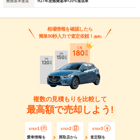
燃費基準達成
H27年度燃費基準+20%達成車
相場情報を確認したら
簡単90秒入力で査定依頼！
(無料)
複数の見積もりを比較して
最高額で売却しよう!
1
2
3
STEP
STEP
STEP
愛車情報を
買取店から
査定額を