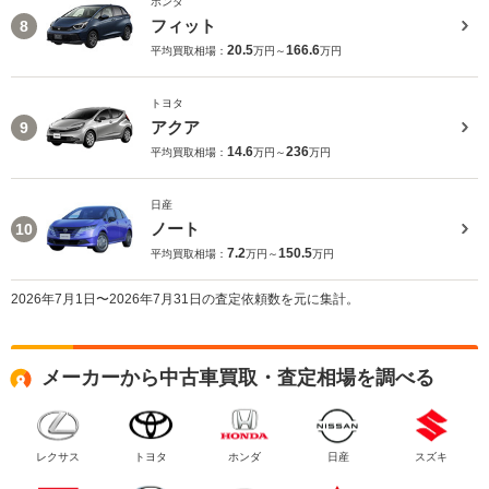
ホンダ
フィット
8
20.5
166.6
平均買取相場：
万円～
万円
トヨタ
アクア
9
14.6
236
平均買取相場：
万円～
万円
日産
ノート
10
7.2
150.5
平均買取相場：
万円～
万円
2026年7月1日〜2026年7月31日の査定依頼数を元に集計。
メーカーから中古車買取・査定相場を調べる
レクサス
トヨタ
ホンダ
日産
スズキ