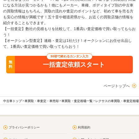
になる方法が見つかるかも！他にもメーカー、車種、ボディタイプ別の中古車
の買取情報はもちろん、買取の流れや査定のポイントなど、初めて車を売る方
も安心の情報が満載です！五十音や都道府県から、お近くの買取店舗の情報を
紹介することもできます。
【一括査定】数社の見積もりを比較して、1番高い査定価格で買い取ってもらお
う！
【オークション型査定】連絡・査定は1社だけ！オークションにお任せ出品し
て、1番高い査定価格で買い取ってもらおう！
90秒で終わるカンタン入力
無
一括査定依頼スタート
料
ページトップへ
中古車トップ
車買取・車査定・車売却
車買取・査定相場一覧
レクサスの車買取・車査定相場
プライバシーポリシー
利用規約