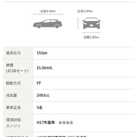
全長4.63m
全高1.65m
全幅1.85m
最高出力
152ps
燃費
21.0km/L
(JC08モード)
駆動方式
FF
排気量
2493cc
乗車定員
5名
環境対策
H17年基準 ☆☆☆☆
エンジン