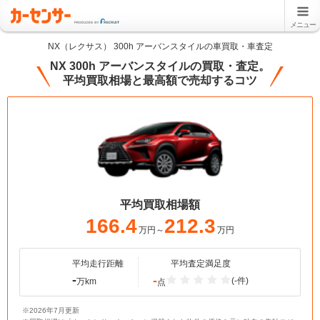
メニュー
NX（レクサス） 300h アーバンスタイルの車買取・車査定
NX 300h アーバンスタイルの買取・査定。
平均買取相場と最高額で売却するコツ
平均買取相場額
166.4
212.3
万円～
万円
平均走行距離
平均査定満足度
-
-
(-件)
万km
点
※2026年7月更新