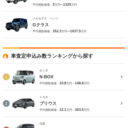
3
1325
平均買取相場：
万円〜
万円
メルセデス・ベンツ
Gクラス
352.3
1037.5
平均買取相場：
万円〜
万円
車査定申込み数ランキングから探す
ホンダ
N-BOX
1
10.8
148.8
平均買取相場：
万円～
万円
トヨタ
プリウス
2
12.1
303.5
平均買取相場：
万円～
万円
日産