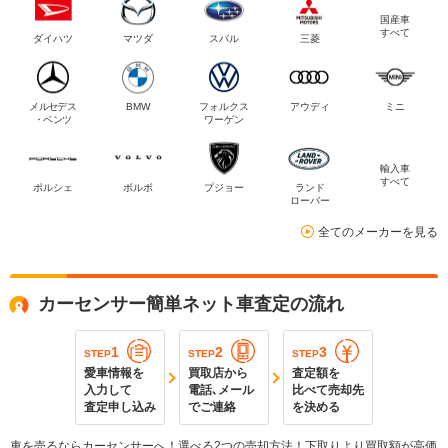
国産車
すべて
ダイハツ
マツダ
スバル
三菱
メルセデス
BMW
フォルクス
アウディ
ミニ
・ベンツ
ワーゲン
輸入車
すべて
ポルシェ
ボルボ
プジョー
ランド
ローバー
全てのメーカーを見る
カーセンサー簡単ネット車査定の流れ
1
2
3
STEP
STEP
STEP
愛車情報を
買取店から
査定額を
入力して
電話､メール
比べて売却先
査定申し込み
でご連絡
を決める
車を売るならカーセンサーへ！選べる2つの売却方法！下取りより買取額が高価