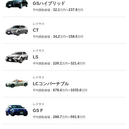
GSハイブリッド
32.1
237.9
平均買取相場：
万円〜
万円
レクサス
CT
34.2
158.5
平均買取相場：
万円〜
万円
レクサス
LS
226.1
321.4
平均買取相場：
万円〜
万円
レクサス
LCコンバーチブル
678.4
1035.6
平均買取相場：
万円〜
万円
レクサス
GS F
288.7
591.9
平均買取相場：
万円〜
万円