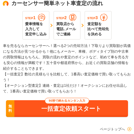
カーセンサー簡単ネット車査定の流れ
1
2
3
STEP
STEP
STEP
愛車情報を
買取店から
査定額を
入力して
電話､メール
比べて売却先
査定申し込み
でご連絡
を決める
車を売るならカーセンサーへ！選べる2つの売却方法！下取りより買取額が高価
になる方法が見つかるかも！他にもメーカー、車種、ボディタイプ別の中古車
の買取情報はもちろん、買取の流れや査定のポイントなど、初めて車を売る方
も安心の情報が満載です！五十音や都道府県から、お近くの買取店舗の情報を
紹介することもできます。
【一括査定】数社の見積もりを比較して、1番高い査定価格で買い取ってもらお
う！
【オークション型査定】連絡・査定は1社だけ！オークションにお任せ出品し
て、1番高い査定価格で買い取ってもらおう！
90秒で終わるカンタン入力
無
一括査定依頼スタート
料
ページトップへ