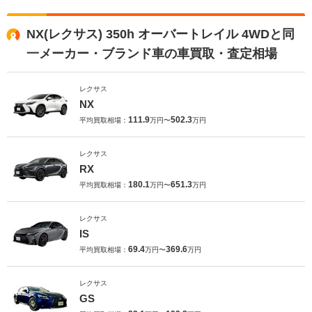
NX(レクサス) 350h オーバートレイル 4WDと同
一メーカー・ブランド車の車買取・査定相場
レクサス
NX
111.9
502.3
平均買取相場：
万円〜
万円
レクサス
RX
180.1
651.3
平均買取相場：
万円〜
万円
レクサス
IS
69.4
369.6
平均買取相場：
万円〜
万円
レクサス
GS