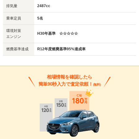
排気量
2487cc
乗車定員
5名
環境対策
H30年基準 ☆☆☆☆☆
エンジン
燃費基準達成
R12年度燃費基準95%達成車
相場情報を確認したら
簡単90秒入力で査定依頼！
(無料)