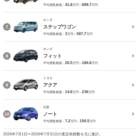
41.8
689.7
平均買取相場：
万円～
万円
ホンダ
ステップワゴン
7
3
587.7
平均買取相場：
万円～
万円
ホンダ
フィット
8
20.5
166.6
平均買取相場：
万円～
万円
トヨタ
アクア
9
14.6
236
平均買取相場：
万円～
万円
日産
ノート
10
7.2
150.5
平均買取相場：
万円～
万円
2026年7月1日〜2026年7月31日の査定依頼数を元に集計。