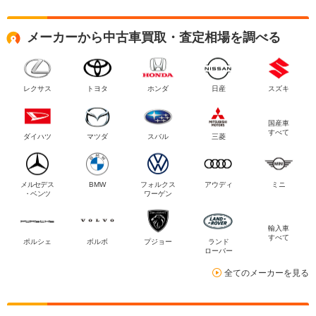
メーカーから中古車買取・査定相場を調べる
レクサス
トヨタ
ホンダ
日産
スズキ
国産車
すべて
ダイハツ
マツダ
スバル
三菱
メルセデス
BMW
フォルクス
アウディ
ミニ
・ベンツ
ワーゲン
輸入車
すべて
ポルシェ
ボルボ
プジョー
ランド
ローバー
全てのメーカーを見る