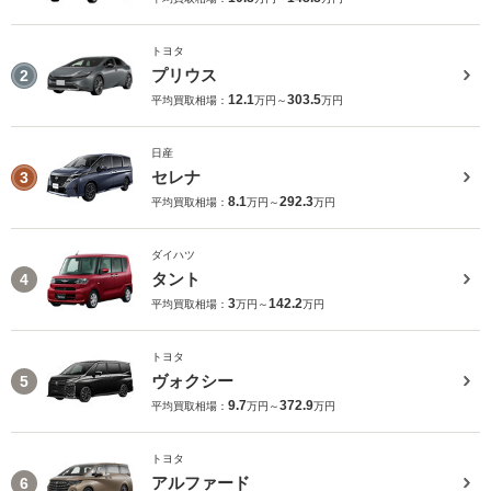
トヨタ
プリウス
2
12.1
303.5
平均買取相場：
万円～
万円
日産
セレナ
3
8.1
292.3
平均買取相場：
万円～
万円
ダイハツ
タント
4
3
142.2
平均買取相場：
万円～
万円
トヨタ
ヴォクシー
5
9.7
372.9
平均買取相場：
万円～
万円
トヨタ
アルファード
6