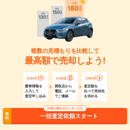
複数の見積もりを比較して
最高額で売却しよう!
1
2
3
STEP
STEP
STEP
愛車情報を
買取店から
査定額を
入力して
電話、メール
比べて売却先
査定申し込み
でご連絡
を決める
90秒で終わるカンタン入力
無
一括査定依頼スタート
料