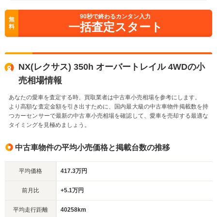
90
秒で終わるカンタン入力
無
一括査定スタート
料
NX(レクサス) 350h オーバートレイル 4WDの小
売相場情報
あなたの愛車を査定する時、買取業者は中古車小売相場を参考にします。
より高額な査定金額を引き出すために、国内最大級の中古車物件掲載数を持
つカーセンサーで最新の中古車小売相場を確認して、愛車を売却する最適な
タイミングを見極めましょう。
中古車物件の平均小売価格と掲載台数の推移
平均価格
417.3万円
前月比
+5.1万円
平均走行距離
40258km