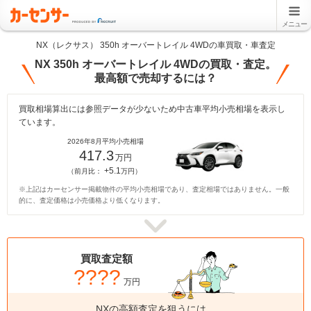
メニュー
NX（レクサス） 350h オーバートレイル 4WDの車買取・車査定
NX 350h オーバートレイル 4WDの買取・査定。
最高額で売却するには？
買取相場算出には参照データが少ないため中古車平均小売相場を表示し
ています。
2026年8月平均小売相場
417.3
万円
+5.1
（前月比：
万円）
※上記はカーセンサー掲載物件の平均小売相場であり、査定相場ではありません。一般
的に、査定価格は小売価格より低くなります。
買取査定額
????
万円
NXの高額査定を狙うには、