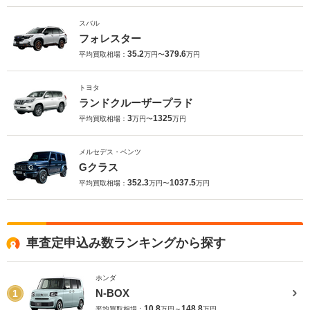
スバル
フォレスター
35.2
379.6
平均買取相場：
万円〜
万円
トヨタ
ランドクルーザープラド
3
1325
平均買取相場：
万円〜
万円
メルセデス・ベンツ
Gクラス
352.3
1037.5
平均買取相場：
万円〜
万円
車査定申込み数ランキングから探す
ホンダ
N-BOX
1
10.8
148.8
平均買取相場：
万円～
万円