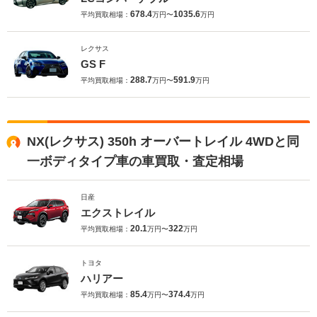
678.4
1035.6
平均買取相場：
万円〜
万円
レクサス
GS F
288.7
591.9
平均買取相場：
万円〜
万円
NX(レクサス) 350h オーバートレイル 4WDと同
一ボディタイプ車の車買取・査定相場
日産
エクストレイル
20.1
322
平均買取相場：
万円〜
万円
トヨタ
ハリアー
85.4
374.4
平均買取相場：
万円〜
万円