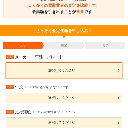
より多くの買取業者の査定を比較して、
最高額を引き出すことが
重要
です。
さっそく査定依頼を申し込み！
入力
確認
完了
メーカー・車種・グレード
必須
選択してください
年式
必須
※不明の場合はおおよそでOKです
選択してください
走行距離
必須
※不明の場合はおおよそでOKです
選択してください