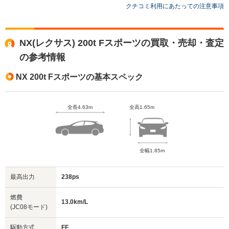
クチコミ利用にあたっての注意事項
NX(レクサス) 200t Fスポーツの買取・売却・査定
の参考情報
NX 200t Fスポーツの基本スペック
全長4.63m
全高1.65m
全幅1.85m
最高出力
238ps
燃費
13.0km/L
(JC08モード)
駆動方式
FF