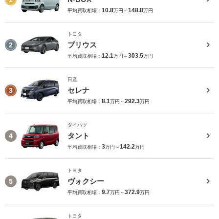
10.8
148.8
平均買取相場：
万円～
万円
トヨタ
プリウス
2
12.1
303.5
平均買取相場：
万円～
万円
日産
セレナ
3
8.1
292.3
平均買取相場：
万円～
万円
ダイハツ
タント
4
3
142.2
平均買取相場：
万円～
万円
トヨタ
ヴォクシー
5
9.7
372.9
平均買取相場：
万円～
万円
トヨタ