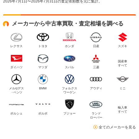
2026年7月1日〜2026年7月31日の査定依頼数を元に集計。
メーカーから中古車買取・査定相場を調べる
レクサス
トヨタ
ホンダ
日産
スズキ
国産車
すべて
ダイハツ
マツダ
スバル
三菱
メルセデス
BMW
フォルクス
アウディ
ミニ
・ベンツ
ワーゲン
輸入車
すべて
ポルシェ
ボルボ
プジョー
ランド
ローバー
全てのメーカーを見る