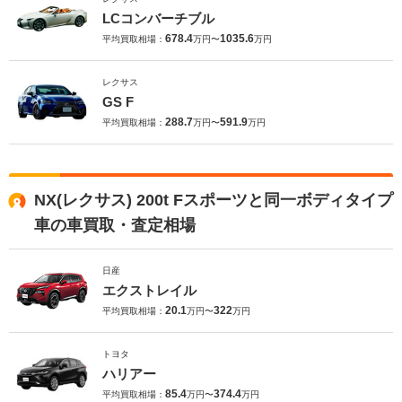
LCコンバーチブル
678.4
1035.6
平均買取相場：
万円〜
万円
レクサス
GS F
288.7
591.9
平均買取相場：
万円〜
万円
NX(レクサス) 200t Fスポーツと同一ボディタイプ
車の車買取・査定相場
日産
エクストレイル
20.1
322
平均買取相場：
万円〜
万円
トヨタ
ハリアー
85.4
374.4
平均買取相場：
万円〜
万円