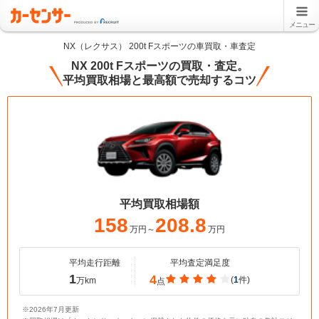
メニュー
NX（レクサス） 200t Fスポーツの車買取・車査定
NX 200t Fスポーツの買取・査定。
平均買取相場と最高額で売却するコツ
平均買取相場額
158
208.8
万円～
万円
平均走行距離
平均査定満足度
1
4
(
1
件)
万km
点
※2026年7月更新