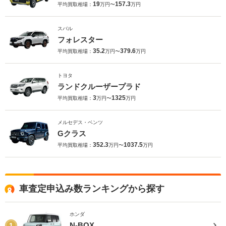
19
157.3
平均買取相場：
万円〜
万円
スバル
フォレスター
35.2
379.6
平均買取相場：
万円〜
万円
トヨタ
ランドクルーザープラド
3
1325
平均買取相場：
万円〜
万円
メルセデス・ベンツ
Gクラス
352.3
1037.5
平均買取相場：
万円〜
万円
車査定申込み数ランキングから探す
ホンダ
N-BOX
1