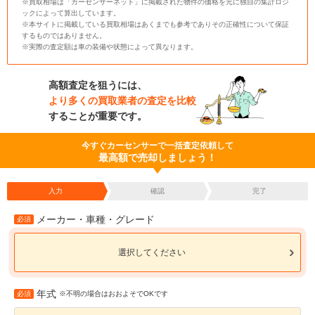
※買取相場は「カーセンサーネット」に掲載された物件の価格を元に独自の集計ロジ
ックによって算出しています。
※本サイトに掲載している買取相場はあくまでも参考でありその正確性について保証
するものではありません。
※実際の査定額は車の装備や状態によって異なります。
高額査定を狙うには、
より多くの買取業者の査定を比較
することが重要です。
今すぐカーセンサーで一括査定依頼して
最高額で売却しましょう！
入力
確認
完了
メーカー・車種・グレード
必須
選択してください
年式
必須
※不明の場合はおおよそでOKです