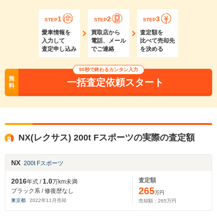
1
2
3
STEP
STEP
STEP
愛車情報を
買取店から
査定額を
入力して
電話、メール
比べて売却先
査定申し込み
でご連絡
を決める
90秒で終わるカンタン入力
無
一括査定依頼スタート
料
NX(レクサス) 200t Fスポーツの実際の査定額
NX
200t Fスポーツ
査定額
2016
1.0
年式 /
万km未満
265
ブラック系 / 修復歴なし
万円
東京都
2022
年
11
月売却
売却額：
265
万円