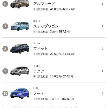
アルファード
6
41.8
689.7
平均買取相場：
万円～
万円
ホンダ
ステップワゴン
7
3
587.7
平均買取相場：
万円～
万円
ホンダ
フィット
8
20.5
166.6
平均買取相場：
万円～
万円
トヨタ
アクア
9
14.6
236
平均買取相場：
万円～
万円
日産
ノート
10
7.2
150.5
平均買取相場：
万円～
万円