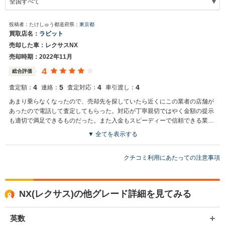
投稿者：たけしゅう
都道府県：
東京都
買取店名：
ラビット
売却した車：レクサスNX
売却時期：2022年11月
4
総合評価
4
5
4
4
査定額：
連絡：
査定対応：
車引渡し：
あまり乗らなくなったので、売却先を探していたら近くにこの業者の店舗が
あったので電話して査定してもらった。対応が丁寧親切ではやく金額の提示
も適切で満足できるものだった。また入金もスピーディーで信頼できる業者
と思う。
▼ 全てを表示する
クチコミ利用にあたっての注意事項
NX(レクサス)の他グレード詳細を見てみる
英数