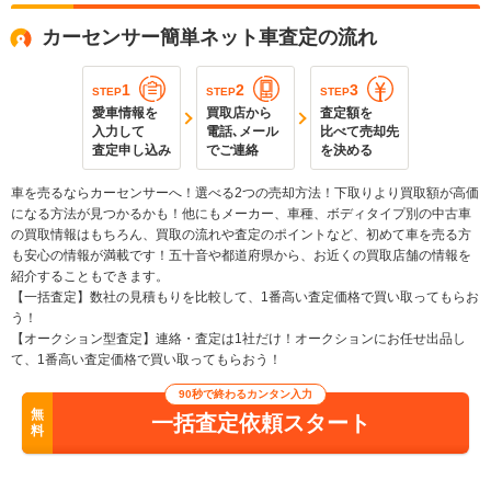
カーセンサー簡単ネット車査定の流れ
1
2
3
STEP
STEP
STEP
愛車情報を
買取店から
査定額を
入力して
電話､メール
比べて売却先
査定申し込み
でご連絡
を決める
車を売るならカーセンサーへ！選べる2つの売却方法！下取りより買取額が高価
になる方法が見つかるかも！他にもメーカー、車種、ボディタイプ別の中古車
の買取情報はもちろん、買取の流れや査定のポイントなど、初めて車を売る方
も安心の情報が満載です！五十音や都道府県から、お近くの買取店舗の情報を
紹介することもできます。
【一括査定】数社の見積もりを比較して、1番高い査定価格で買い取ってもらお
う！
【オークション型査定】連絡・査定は1社だけ！オークションにお任せ出品し
て、1番高い査定価格で買い取ってもらおう！
90秒で終わるカンタン入力
無
一括査定依頼スタート
料