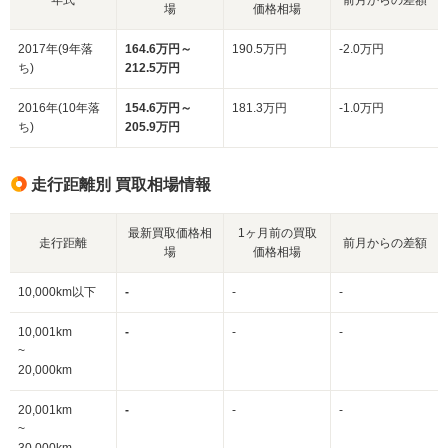
場
価格相場
2017年(9年落
164.6万円～
190.5万円
-2.0万円
ち)
212.5万円
2016年(10年落
154.6万円～
181.3万円
-1.0万円
ち)
205.9万円
走行距離別 買取相場情報
最新買取価格相
1ヶ月前の買取
走行距離
前月からの差額
場
価格相場
10,000km以下
-
-
-
10,001km
-
-
-
~
20,000km
20,001km
-
-
-
~