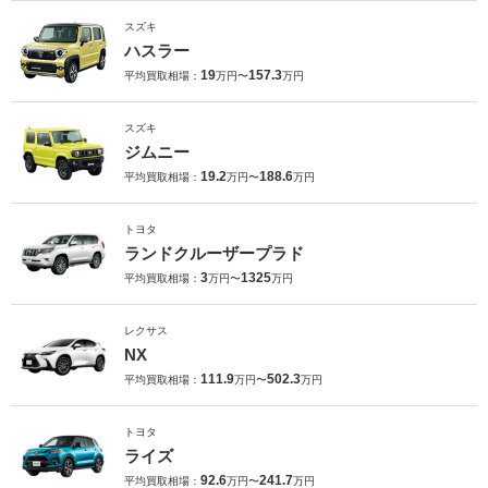
スズキ
ハスラー
19
157.3
平均買取相場：
万円〜
万円
スズキ
ジムニー
19.2
188.6
平均買取相場：
万円〜
万円
トヨタ
ランドクルーザープラド
3
1325
平均買取相場：
万円〜
万円
レクサス
NX
111.9
502.3
平均買取相場：
万円〜
万円
トヨタ
ライズ
92.6
241.7
平均買取相場：
万円〜
万円