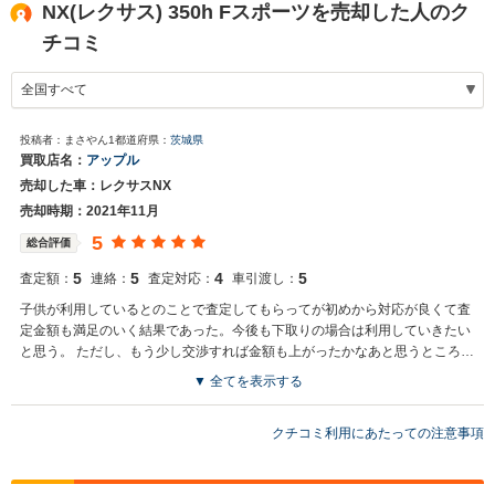
NX(レクサス) 350h Fスポーツを売却した人のク
チコミ
投稿者：まさやん1
都道府県：
茨城県
買取店名：
アップル
売却した車：レクサスNX
売却時期：2021年11月
5
総合評価
5
5
4
5
査定額：
連絡：
査定対応：
車引渡し：
子供が利用しているとのことで査定してもらってが初めから対応が良くて査
定金額も満足のいく結果であった。今後も下取りの場合は利用していきたい
と思う。 ただし、もう少し交渉すれば金額も上がったかなあと思うところも
あり次回は粘り強く交渉したいと思っている。
▼ 全てを表示する
クチコミ利用にあたっての注意事項