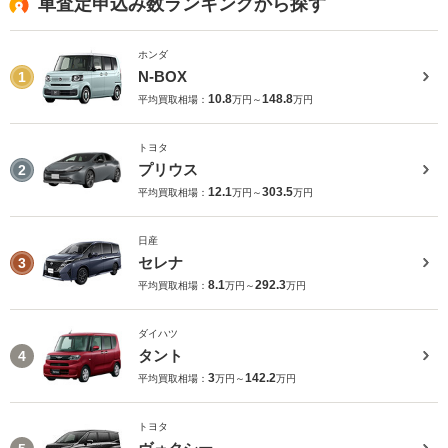
車査定申込み数ランキングから探す
ホンダ
N-BOX
1
10.8
148.8
平均買取相場：
万円～
万円
トヨタ
プリウス
2
12.1
303.5
平均買取相場：
万円～
万円
日産
セレナ
3
8.1
292.3
平均買取相場：
万円～
万円
ダイハツ
タント
4
3
142.2
平均買取相場：
万円～
万円
トヨタ