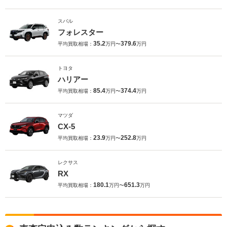
スバル
フォレスター
35.2
379.6
平均買取相場：
万円〜
万円
トヨタ
ハリアー
85.4
374.4
平均買取相場：
万円〜
万円
マツダ
CX-5
23.9
252.8
平均買取相場：
万円〜
万円
レクサス
RX
180.1
651.3
平均買取相場：
万円〜
万円