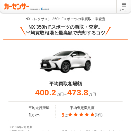
メニュー
NX（レクサス） 350h Fスポーツの車買取・車査定
NX 350h Fスポーツの買取・査定。
平均買取相場と最高額で売却するコツ
平均買取相場額
400.2
473.8
万円～
万円
平均走行距離
平均査定満足度
1
5
(
1
件)
万km
点
※2026年7月更新