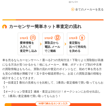
ローバー
全てのメーカーを見る
カーセンサー簡単ネット車査定の流れ
1
2
3
STEP
STEP
STEP
愛車情報を
買取店から
査定額を
入力して
電話､メール
比べて売却先
査定申し込み
でご連絡
を決める
車を売るならカーセンサーへ！選べる2つの売却方法！下取りより買取額が高価
になる方法が見つかるかも！他にもメーカー、車種、ボディタイプ別の中古車
の買取情報はもちろん、買取の流れや査定のポイントなど、初めて車を売る方
も安心の情報が満載です！五十音や都道府県から、お近くの買取店舗の情報を
紹介することもできます。
【一括査定】数社の見積もりを比較して、1番高い査定価格で買い取ってもらお
う！
【オークション型査定】連絡・査定は1社だけ！オークションにお任せ出品し
て、1番高い査定価格で買い取ってもらおう！
90秒で終わるカンタン入力