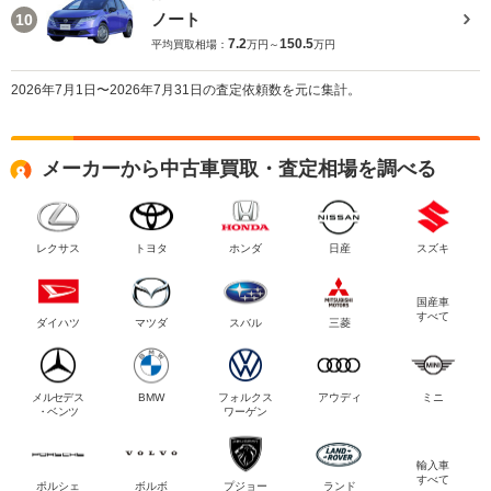
ノート
10
7.2
150.5
平均買取相場：
万円～
万円
2026年7月1日〜2026年7月31日の査定依頼数を元に集計。
メーカーから中古車買取・査定相場を調べる
レクサス
トヨタ
ホンダ
日産
スズキ
国産車
すべて
ダイハツ
マツダ
スバル
三菱
メルセデス
BMW
フォルクス
アウディ
ミニ
・ベンツ
ワーゲン
輸入車
すべて
ポルシェ
ボルボ
プジョー
ランド