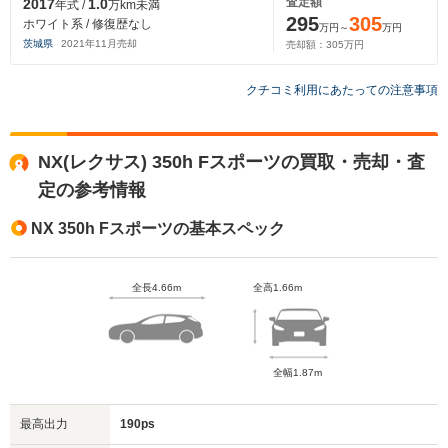
査定額
2017
1.0
年式 /
万km未満
295
305
ホワイト系 / 修復歴なし
万円～
万円
茨城県
2021
年
11
月売却
売却額：
305
万円
クチコミ利用にあたっての注意事項
NX(レクサス) 350h Fスポーツの買取・売却・査
定の参考情報
NX 350h Fスポーツの基本スペック
全長4.66m
全高1.66m
全幅1.87m
最高出力
190ps