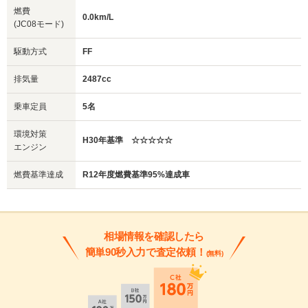
燃費
0.0km/L
(JC08モード)
駆動方式
FF
排気量
2487cc
乗車定員
5名
環境対策
H30年基準 ☆☆☆☆☆
エンジン
燃費基準達成
R12年度燃費基準95%達成車
相場情報を確認したら
簡単90秒入力で査定依頼！
(無料)