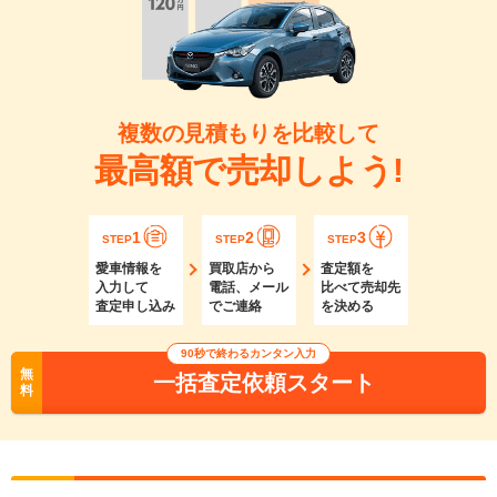
複数の見積もりを比較して
最高額で売却しよう!
1
2
3
STEP
STEP
STEP
愛車情報を
買取店から
査定額を
入力して
電話、メール
比べて売却先
査定申し込み
でご連絡
を決める
90秒で終わるカンタン入力
無
一括査定依頼スタート
料