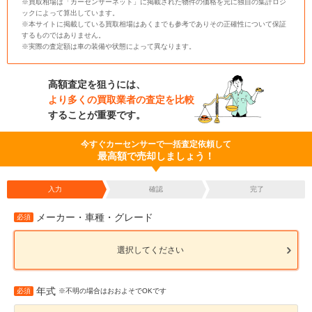
※買取相場は「カーセンサーネット」に掲載された物件の価格を元に独自の集計ロジ
ックによって算出しています。
※本サイトに掲載している買取相場はあくまでも参考でありその正確性について保証
するものではありません。
※実際の査定額は車の装備や状態によって異なります。
高額査定を狙うには、
より多くの買取業者の査定を比較
することが重要です。
今すぐカーセンサーで一括査定依頼して
最高額で売却しましょう！
入力
確認
完了
メーカー・車種・グレード
必須
選択してください
年式
必須
※不明の場合はおおよそでOKです