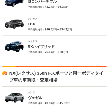
ISコンバーチブル
41.2
96.3
平均買取相場：
万円〜
万円
レクサス
LBX
286.6
334.2
平均買取相場：
万円〜
万円
レクサス
RXハイブリッド
76.6
158
平均買取相場：
万円〜
万円
NX(レクサス) 350h Fスポーツと同一ボディタイ
プ車の車買取・査定相場
ホンダ
ヴェゼル
49.8
315.8
平均買取相場：
万円〜
万円