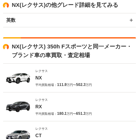
NX(レクサス)の他グレード詳細を見てみる
英数
NX(レクサス) 350h Fスポーツと同一メーカー・
ブランド車の車買取・査定相場
レクサス
NX
111.9
502.3
平均買取相場：
万円〜
万円
レクサス
RX
180.1
651.3
平均買取相場：
万円〜
万円
レクサス
CT