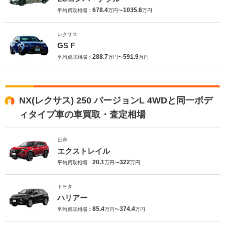
678.4
1035.6
平均買取相場：
万円〜
万円
レクサス
GS F
288.7
591.9
平均買取相場：
万円〜
万円
NX(レクサス) 250 バージョンL 4WDと同一ボデ
ィタイプ車の車買取・査定相場
日産
エクストレイル
20.1
322
平均買取相場：
万円〜
万円
トヨタ
ハリアー
85.4
374.4
平均買取相場：
万円〜
万円