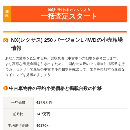
90
秒で終わるカンタン入力
無
一括査定スタート
料
NX(レクサス) 250 バージョンL 4WDの小売相場
情報
あなたの愛車を査定する時、買取業者は中古車小売相場を参考にします。
より高額な査定金額を引き出すために、国内最大級の中古車物件掲載数を持
つカーセンサーで最新の中古車小売相場を確認して、愛車を売却する最適な
タイミングを見極めましょう。
中古車物件の平均小売価格と掲載台数の推移
平均価格
417.6万円
前月比
+4.7万円
平均走行距離
40170km