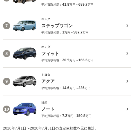
41.8
689.7
平均買取相場：
万円～
万円
ホンダ
ステップワゴン
7
3
587.7
平均買取相場：
万円～
万円
ホンダ
フィット
8
20.5
166.6
平均買取相場：
万円～
万円
トヨタ
アクア
9
14.6
236
平均買取相場：
万円～
万円
日産
ノート
10
7.2
150.5
平均買取相場：
万円～
万円
2026年7月1日〜2026年7月31日の査定依頼数を元に集計。