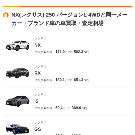
NX(レクサス) 250 バージョンL 4WDと同一メー
カー・ブランド車の車買取・査定相場
レクサス
NX
111.9
502.3
平均買取相場：
万円〜
万円
レクサス
RX
180.1
651.3
平均買取相場：
万円〜
万円
レクサス
IS
69.4
369.6
平均買取相場：
万円〜
万円
レクサス
GS