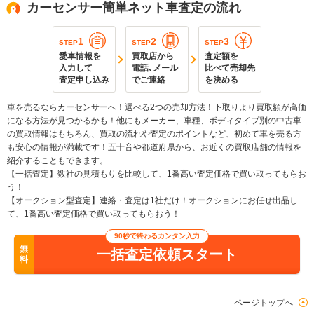
カーセンサー簡単ネット車査定の流れ
1
2
3
STEP
STEP
STEP
愛車情報を
買取店から
査定額を
入力して
電話､メール
比べて売却先
査定申し込み
でご連絡
を決める
車を売るならカーセンサーへ！選べる2つの売却方法！下取りより買取額が高価
になる方法が見つかるかも！他にもメーカー、車種、ボディタイプ別の中古車
の買取情報はもちろん、買取の流れや査定のポイントなど、初めて車を売る方
も安心の情報が満載です！五十音や都道府県から、お近くの買取店舗の情報を
紹介することもできます。
【一括査定】数社の見積もりを比較して、1番高い査定価格で買い取ってもらお
う！
【オークション型査定】連絡・査定は1社だけ！オークションにお任せ出品し
て、1番高い査定価格で買い取ってもらおう！
90秒で終わるカンタン入力
無
一括査定依頼スタート
料
ページトップへ