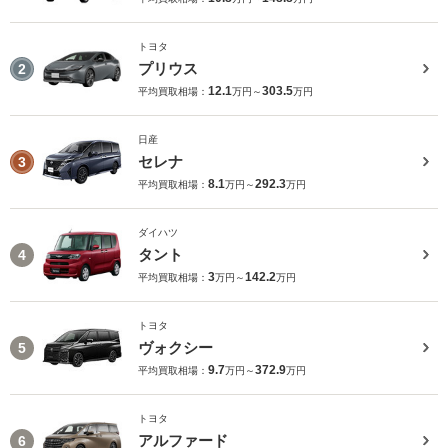
トヨタ
プリウス
2
12.1
303.5
平均買取相場：
万円～
万円
日産
セレナ
3
8.1
292.3
平均買取相場：
万円～
万円
ダイハツ
タント
4
3
142.2
平均買取相場：
万円～
万円
トヨタ
ヴォクシー
5
9.7
372.9
平均買取相場：
万円～
万円
トヨタ
アルファード
6