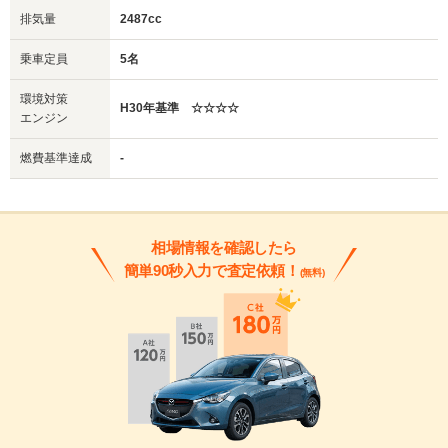
排気量
2487cc
乗車定員
5名
環境対策
H30年基準 ☆☆☆☆
エンジン
燃費基準達成
-
相場情報を確認したら
簡単90秒入力で査定依頼！
(無料)