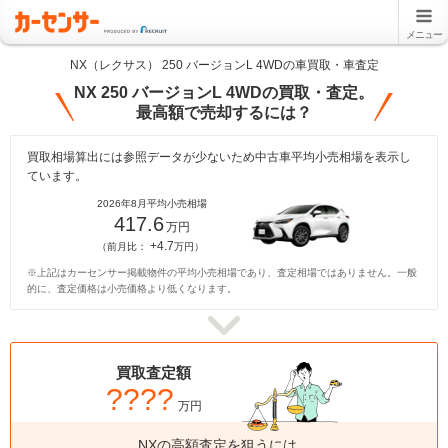
メニュー
NX（レクサス） 250 バージョンL 4WDの車買取・車査定
NX 250 バージョンL 4WDの買取・査定。
最高額で売却するには？
買取相場算出には参照データが少ないため中古車平均小売相場を表示し
ています。
2026年8月平均小売相場
417.6
万円
+4.7
（前月比：
万円）
※上記はカーセンサー掲載物件の平均小売相場であり、査定相場ではありません。一般
的に、査定価格は小売価格より低くなります。
買取査定額
????
万円
NXの高額査定を狙うには、