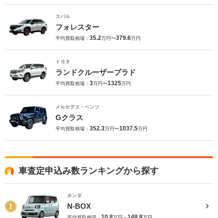
スバル
フォレスター
35.2
379.6
平均買取相場：
万円〜
万円
トヨタ
ランドクルーザープラド
3
1325
平均買取相場：
万円〜
万円
メルセデス・ベンツ
Gクラス
352.3
1037.5
平均買取相場：
万円〜
万円
車査定申込み数ランキングから探す
ホンダ
N-BOX
1
10.8
148.8
平均買取相場：
万円～
万円