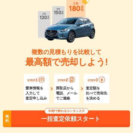
複数の見積もりを比較して
最高額で売却しよう!
1
2
3
STEP
STEP
STEP
愛車情報を
買取店から
査定額を
入力して
電話、メール
比べて売却先
査定申し込み
でご連絡
を決める
90秒で終わるカンタン入力
無
一括査定依頼スタート
料