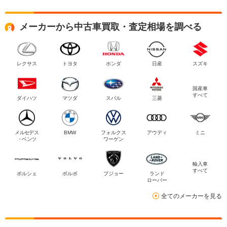
メーカーから中古車買取・査定相場を調べる
レクサス
トヨタ
ホンダ
日産
スズキ
国産車
すべて
ダイハツ
マツダ
スバル
三菱
メルセデス
BMW
フォルクス
アウディ
ミニ
・ベンツ
ワーゲン
輸入車
すべて
ポルシェ
ボルボ
プジョー
ランド
ローバー
全てのメーカーを見る