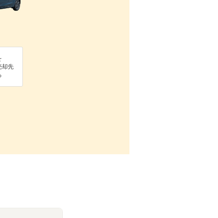
を
売却先
る