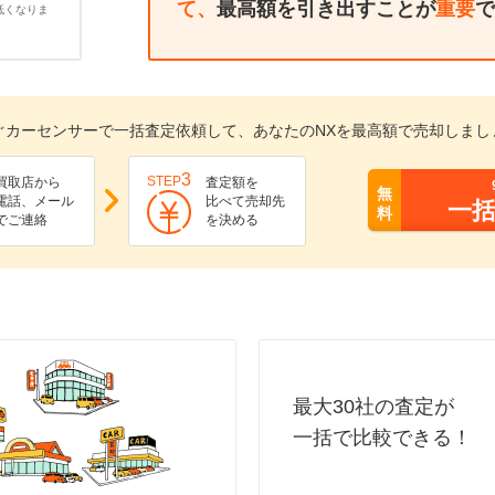
て、
最高額を引き出すことが
重要
で
低くなりま
ぐカーセンサーで一括査定依頼して、あなたのNXを最高額で売却しまし
3
STEP
買取店から
査定額を
無
電話、メール
比べて売却先
一
料
でご連絡
を決める
最大30社の査定が
一括で比較できる！