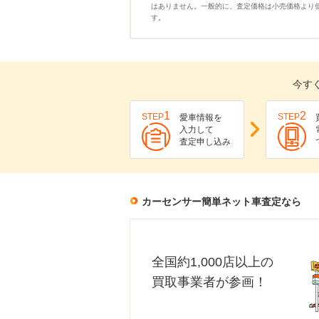
はありません。一般的に、査定価格は小売価格より
す。
今す
1
2
STEP
STEP
愛車情報を
入力して
査定申し込み
カーセンサー簡単ネット車査定なら
全国約1,000店以上の
買取事業者が参画！