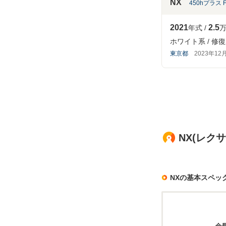
NX
450hプラス 
2021
2.5
年式
万
ホワイト系
修復
東京都
2023年12
NX(レク
NXの基本スペッ