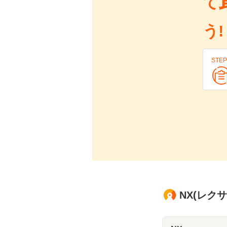
て
う!
STEP
NX(レク