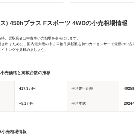
サス) 450hプラス Fスポーツ 4WDの小売相場情報
る時、買取業者は中古車小売相場を参考にします。
引き出すために、国内最大級の中古車物件掲載数を持つカーセンサーで最新の中古
タイミングを見極めましょう。
均小売価格と掲載台数の推移
417.3万円
平均走行距離
4025
+5.1万円
平均年式
2024
車小売相場情報