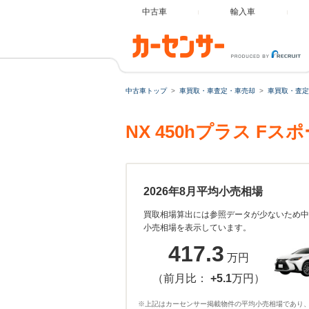
中古車
輸入車
中古車トップ
車買取・車査定・車売却
車買取・査定
NX 450hプラス 
2026年8月平均小売相場
買取相場算出には参照データが少ないため中
小売相場を表示しています。
417.3
万円
（前月比：
+5.1
万円）
※上記はカーセンサー掲載物件の平均小売相場であり