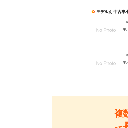
モデル別 中古車
平
平
複