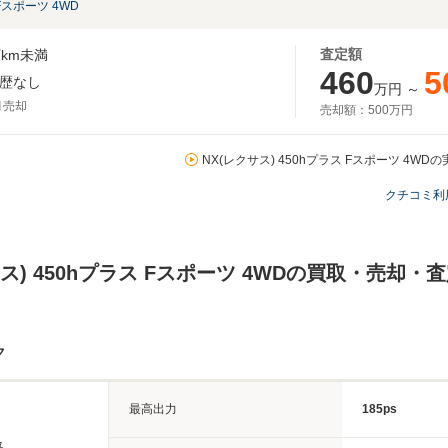
Fスポーツ 4WD
査定額
km未満
460
5
歴なし
万円
～
月売却
売却額：
500万円
NX(レクサス) 450hプラス Fスポーツ 4WD
クチコミ利
サス) 450hプラス Fスポーツ 4WDの買取・売却
ク
最高出力
185ps