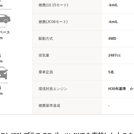
長
燃費(10.15モード)
-km/L
6m
燃費(JC08モード)
-km/L
ベース
9m
駆動方式
4WD
排気量
2487cc
高
6m
乗車定員
5名
幅
環境対策エンジン
H30年基準 
7m
燃費基準達成
-