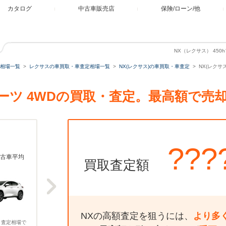
カタログ
中古車販売店
保険/ローン/他
NX（レクサス） 450
相場一覧
レクサスの車買取・車査定相場一覧
NX(レクサス)の車買取・車査定
NX(レクサ
Fスポーツ 4WDの買取・査定。最高額で
???
古車平均
買取査定額
NXの高額査定を狙うには、
より多
、査定相場で