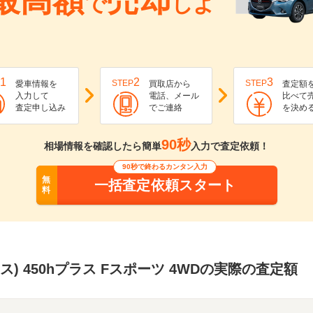
最高額
売却
で
しよ
1
2
3
STEP
STEP
愛車情報を
買取店から
査定額
入力して
電話、メール
比べて
査定申し込み
でご連絡
を決め
90秒
相場情報を確認したら簡単
入力で査定依頼！
90秒で終わるカンタン入力
無
一括査定依頼スタート
料
サス) 450hプラス Fスポーツ 4WDの実際の査定額