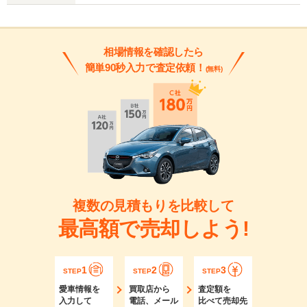
相場情報を確認したら
簡単90秒入力で査定依頼！
(無料)
複数の見積もりを比較して
最高額で売却しよう!
1
2
3
STEP
STEP
STEP
愛車情報を
買取店から
査定額を
入力して
電話、メール
比べて売却先