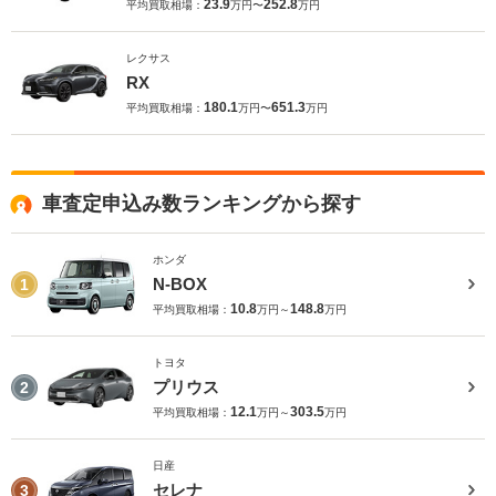
23.9
252.8
平均買取相場：
万円〜
万円
レクサス
RX
180.1
651.3
平均買取相場：
万円〜
万円
車査定申込み数ランキングから探す
ホンダ
N-BOX
1
10.8
148.8
平均買取相場：
万円～
万円
トヨタ
プリウス
2
12.1
303.5
平均買取相場：
万円～
万円
日産
セレナ
3