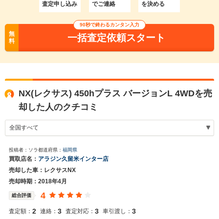
査定申し込み
でご連絡
を決める
90秒で終わるカンタン入力
無
一括査定依頼スタート
料
NX(レクサス) 450hプラス バージョンL 4WDを売
却した人のクチコミ
投稿者：ソラ
都道府県：
福岡県
買取店名：
アラジン久留米インター店
売却した車：レクサスNX
売却時期：2018年4月
4
総合評価
2
3
3
3
査定額：
連絡：
査定対応：
車引渡し：