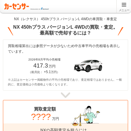
メニュー
NX（レクサス） 450hプラス バージョンL 4WDの車買取・車査定
NX 450hプラス バージョンL 4WDの買取・査定。
最高額で売却するには？
買取相場算出には参照データが少ないため中古車平均小売相場を表示し
ています。
2026年8月平均小売相場
417.3
万円
+5.1
（前月比：
万円）
※上記はカーセンサー掲載物件の平均小売相場であり、査定相場ではありません。一般
的に、査定価格は小売価格より低くなります。
買取査定額
????
万円
NXの高額査定を狙うには、