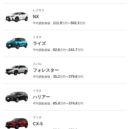
レクサス
NX
111.9
502.3
平均買取相場：
万円〜
万円
トヨタ
ライズ
92.6
241.7
平均買取相場：
万円〜
万円
スバル
フォレスター
35.2
379.6
平均買取相場：
万円〜
万円
トヨタ
ハリアー
85.4
374.4
平均買取相場：
万円〜
万円
マツダ
CX-5