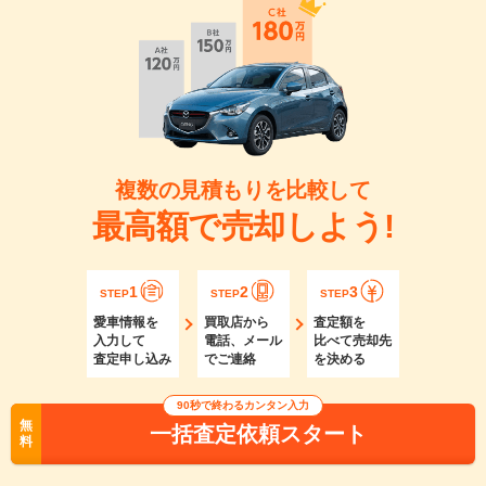
複数の見積もりを比較して
最高額で売却しよう!
1
2
3
STEP
STEP
STEP
愛車情報を
買取店から
査定額を
入力して
電話、メール
比べて売却先
査定申し込み
でご連絡
を決める
90秒で終わるカンタン入力
無
一括査定依頼スタート
料