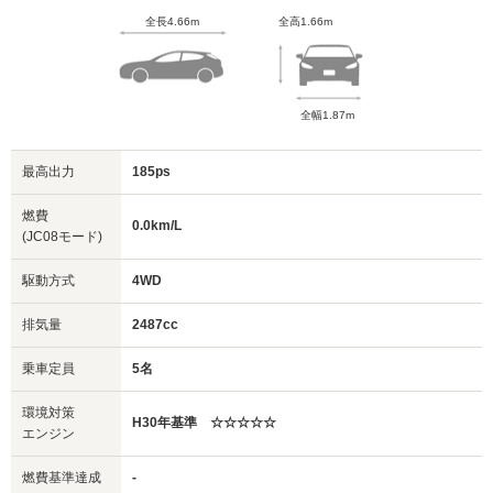
全長4.66m
全高1.66m
全幅1.87m
最高出力
185ps
燃費
0.0km/L
(JC08モード)
駆動方式
4WD
排気量
2487cc
乗車定員
5名
環境対策
H30年基準 ☆☆☆☆☆
エンジン
燃費基準達成
-