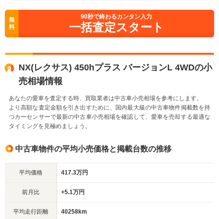
90
秒で終わるカンタン入力
無
一括査定スタート
料
NX(レクサス) 450hプラス バージョンL 4WDの小
売相場情報
あなたの愛車を査定する時、買取業者は中古車小売相場を参考にします。
より高額な査定金額を引き出すために、国内最大級の中古車物件掲載数を持
つカーセンサーで最新の中古車小売相場を確認して、愛車を売却する最適な
タイミングを見極めましょう。
中古車物件の平均小売価格と掲載台数の推移
平均価格
417.3万円
前月比
+5.1万円
平均走行距離
40258km