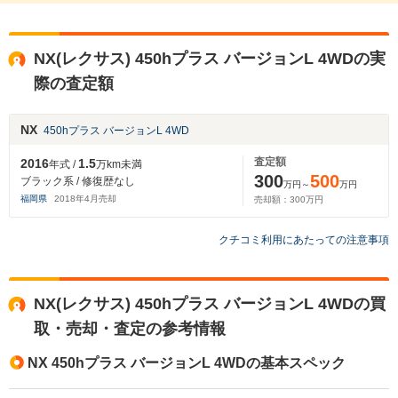
NX(レクサス) 450hプラス バージョンL 4WDの実
際の査定額
NX
450hプラス バージョンL 4WD
査定額
2016
1.5
年式 /
万km未満
300
500
ブラック系 / 修復歴なし
万円～
万円
福岡県
2018
年
4
月売却
売却額：
300
万円
クチコミ利用にあたっての注意事項
NX(レクサス) 450hプラス バージョンL 4WDの買
取・売却・査定の参考情報
NX 450hプラス バージョンL 4WDの基本スペック