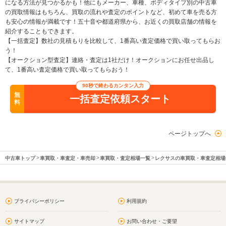
になる方法が見つかるかも！他にもメーカー、車種、ボディタイプ別の中古車
の買取情報はもちろん、買取の流れや査定のポイントなど、初めて車を売る方
も安心の情報が満載です！五十音や都道府県から、お近くの買取店舗の情報を
紹介することもできます。
【一括査定】数社の見積もりを比較して、1番高い査定価格で買い取ってもらお
う！
【オークション型査定】連絡・査定は1社だけ！オークションにお任せ出品し
て、1番高い査定価格で買い取ってもらおう！
90秒で終わるカンタン入力
無
一括査定依頼スタート
料
ページトップへ
中古車トップ
車買取・車査定・車売却
車買取・査定相場一覧
レクサスの車買取・車査定相場
プライバシーポリシー
利用規約
サイトマップ
お問い合わせ・ご要望