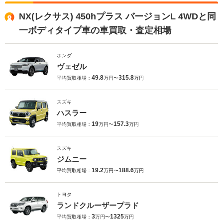
NX(レクサス) 450hプラス バージョンL 4WDと同
一ボディタイプ車の車買取・査定相場
ホンダ
ヴェゼル
49.8
315.8
平均買取相場：
万円〜
万円
スズキ
ハスラー
19
157.3
平均買取相場：
万円〜
万円
スズキ
ジムニー
19.2
188.6
平均買取相場：
万円〜
万円
トヨタ
ランドクルーザープラド
3
1325
平均買取相場：
万円〜
万円