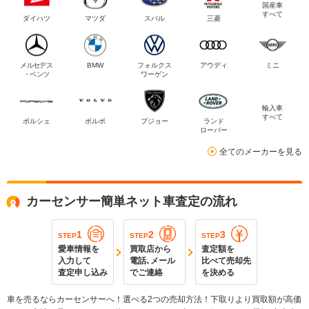
国産車
すべて
ダイハツ
マツダ
スバル
三菱
メルセデス
BMW
フォルクス
アウディ
ミニ
・ベンツ
ワーゲン
輸入車
すべて
ポルシェ
ボルボ
プジョー
ランド
ローバー
全てのメーカーを見る
カーセンサー簡単ネット車査定の流れ
1
2
3
STEP
STEP
STEP
愛車情報を
買取店から
査定額を
入力して
電話､メール
比べて売却先
査定申し込み
でご連絡
を決める
車を売るならカーセンサーへ！選べる2つの売却方法！下取りより買取額が高価