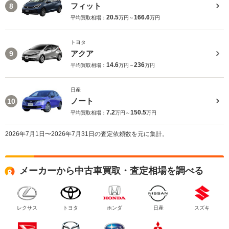
フィット
8
20.5
166.6
平均買取相場：
万円～
万円
トヨタ
アクア
9
14.6
236
平均買取相場：
万円～
万円
日産
ノート
10
7.2
150.5
平均買取相場：
万円～
万円
2026年7月1日〜2026年7月31日の査定依頼数を元に集計。
メーカーから中古車買取・査定相場を調べる
レクサス
トヨタ
ホンダ
日産
スズキ