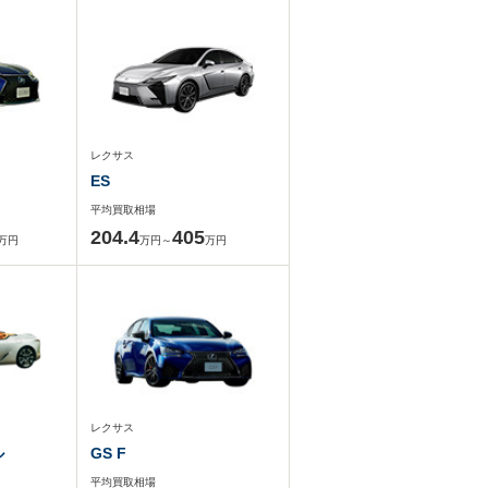
レクサス
ES
平均買取相場
204.4
405
万円
万円～
万円
レクサス
ル
GS F
平均買取相場