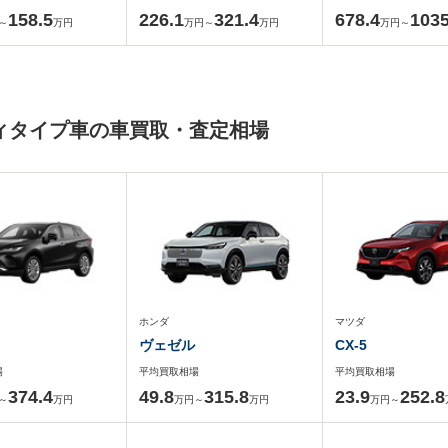
158.5
226.1
321.4
678.4
1035
～
万円
万円～
万円
万円～
ディタイプ車の車買取・査定相場
ホンダ
マツダ
ヴェゼル
CX-5
場
平均買取相場
平均買取相場
374.4
49.8
315.8
23.9
252.8
～
万円
万円～
万円
万円～