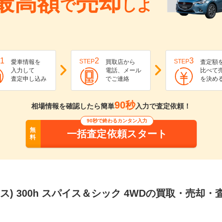
最高額
売却
で
しよ
1
2
3
STEP
STEP
愛車情報を
買取店から
査定額
入力して
電話、メール
比べて
査定申し込み
でご連絡
を決め
90秒
相場情報を確認したら簡単
入力で査定依頼！
90秒で終わるカンタン入力
無
一括査定依頼スタート
料
サス) 300h スパイス＆シック 4WDの買取・売却