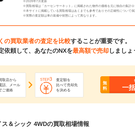
※2026年7月更新
※買取相場は「カーセンサーネット」に掲載された物件の価格を元に独自の集計ロ
※本サイトに掲載している買取相場はあくまでも参考でありその正確性について保
※実際の査定額は車の装備や状態によって異なります。
くの買取業者の査定を比較
することが重要です。
定依頼して、あなたのNXを
最高額で売却
しましょ
3
STEP
買取店から
査定額を
無
電話、メール
比べて売却先
一
料
でご連絡
を決める
スパイス＆シック 4WDの買取相場情報