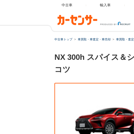
中古車
輸入車
中古車トップ
車買取・車査定・車売却
車買取・査定
NX 300h スパイ
コツ