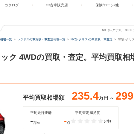
カタログ
中古車販売店
保険/ローン/他
NX（レクサス） 300
相場一覧
レクサスの車買取・車査定相場一覧
NX(レクサス)の車買取・車査定
NX(レクサ
ス＆シック 4WDの買取・査定。平均買取
235.4
299
平均買取相場額
万円
～
平均走行距離
平均査定満足度
-
-
(-件)
万km
点