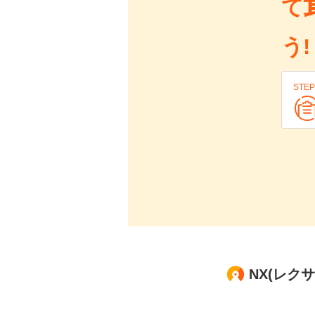
て
う!
STEP
NX(レク