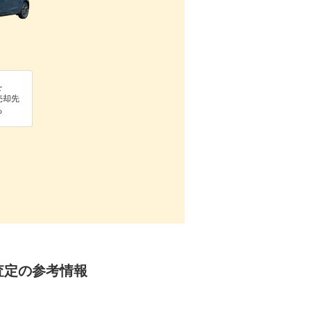
を
売却先
る
・査定の参考情報