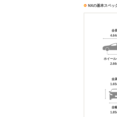
NXの基本スペッ
全
4.6
ホイール
2.6
全
1.6
全
1.8