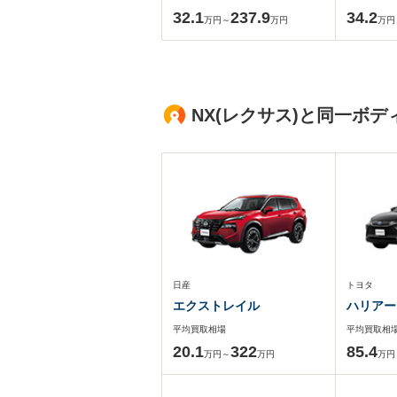
32.1
237.9
34.2
万円～
万円
万円
NX(レクサス)と同一ボ
日産
トヨタ
エクストレイル
ハリアー
平均買取相場
平均買取相
20.1
322
85.4
万円～
万円
万円