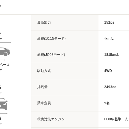
ク
最高出力
152ps
長
燃費(10.15モード)
-km/L
4m
燃費(JC08モード)
18.8km/L
ベース
6m
駆動方式
4WD
排気量
2493cc
高
5m
乗車定員
5名
幅
環境対策エンジン
H30年基準 
5m